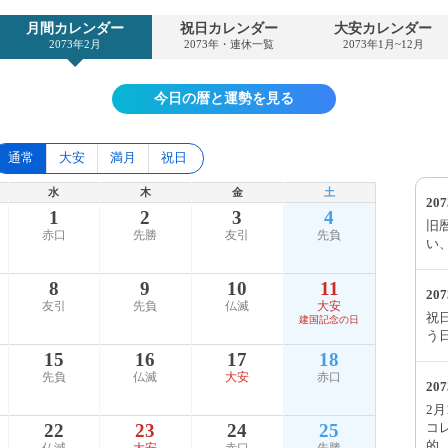
月間カレンダー
祝日カレンダー
大安カレンダー
2073年2月
2073年・連休一覧
2073年1月~12月
今日の暦と運勢を見る
通常
大安
満月
祝日
水
木
金
土
20
1
2
3
4
旧
赤口
先勝
友引
先負
い
8
9
10
11
20
友引
先負
仏滅
大安
祝
建国記念の日
う
15
16
17
18
先負
仏滅
大安
赤口
20
2
コ
22
23
24
25
的