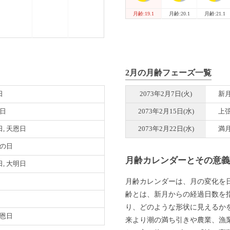
月齢:20.1
月齢:21.1
月齢:19.1
2月の月齢フェーズ一覧
日
2073年2月7日(火)
新
倉日
2073年2月15日(水)
上
, 天恩日
2073年2月22日(水)
満
寅の日
月齢カレンダーとその意
, 大明日
月齢カレンダーは、月の変化を
齢とは、新月からの経過日数を
り、どのような形状に見えるか
天恩日
来より潮の満ち引きや農業、漁