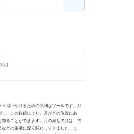
月
弦の月
月
義
日々追いかけるための便利なツールです。月
指し、この数値により、月がどの位置にあ
を知ることができます。月の満ち欠けは、古
業などの生活に深く関わってきました。ま