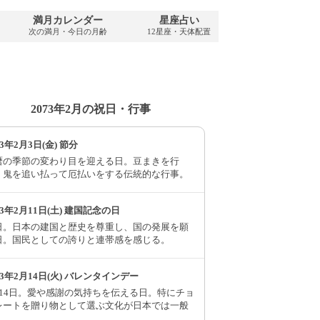
満月カレンダー
星座占い
PDFダウンロ
次の満月・今日の月齢
12星座・天体配置
2073年・無料
2073年2月の祝日・行事
73年2月3日(金) 節分
暦の季節の変わり目を迎える日。豆まきを行
、鬼を追い払って厄払いをする伝統的な行事。
73年2月11日(土) 建国記念の日
日。日本の建国と歴史を尊重し、国の発展を願
日。国民としての誇りと連帯感を感じる。
73年2月14日(火) バレンタインデー
月14日。愛や感謝の気持ちを伝える日。特にチョ
レートを贈り物として選ぶ文化が日本では一般
。