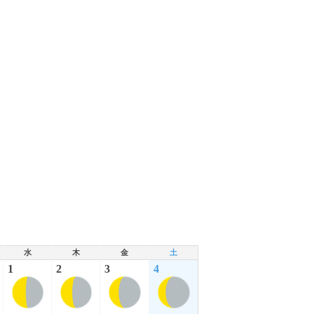
水
木
金
土
1
2
3
4