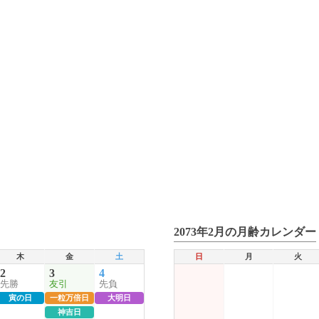
2073年2月の月齢カレンダー
木
金
土
日
月
火
2
3
4
先勝
友引
先負
寅の日
一粒万倍日
大明日
神吉日