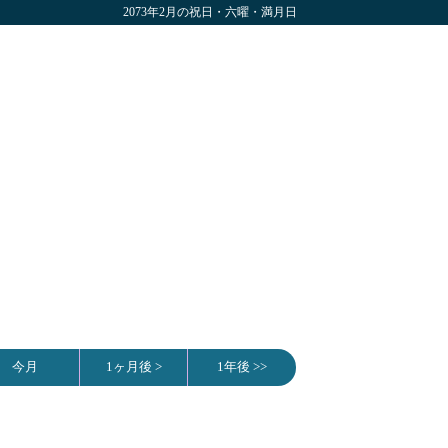
2073年2月の祝日・六曜・満月日
今月
1ヶ月後 >
1年後 >>