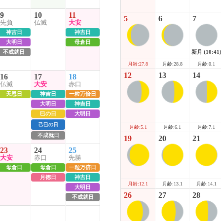
9
10
11
5
6
7
先負
仏滅
大安
神吉日
神吉日
大明日
母倉日
新月
(10:41
不成就日
月齢:28.8
月齢:0.1
月齢:27.8
12
13
14
16
17
18
仏滅
大安
赤口
天恩日
神吉日
一粒万倍日
大明日
神吉日
巳の日
大明日
己巳の日
月齢:6.1
月齢:7.1
月齢:5.1
不成就日
19
20
21
23
24
25
大安
赤口
先勝
母倉日
母倉日
一粒万倍日
月徳日
神吉日
月齢:13.1
月齢:14.1
月齢:12.1
大明日
26
27
28
不成就日