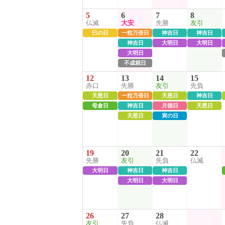
5
6
7
8
仏滅
大安
先勝
友引
巳の日
一粒万倍日
神吉日
神吉日
神吉日
大明日
大明日
大明日
不成就日
12
13
14
15
赤口
先勝
友引
先負
天恩日
一粒万倍日
天恩日
神吉日
母倉日
神吉日
月徳日
天恩日
天恩日
寅の日
19
20
21
22
先勝
友引
先負
仏滅
大明日
神吉日
神吉日
大明日
大明日
26
27
28
友引
先負
仏滅