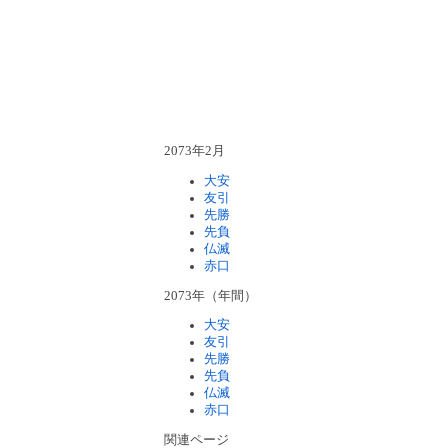
2073年2月
大安
友引
先勝
先負
仏滅
赤口
2073年（年間）
大安
友引
先勝
先負
仏滅
赤口
関連ページ