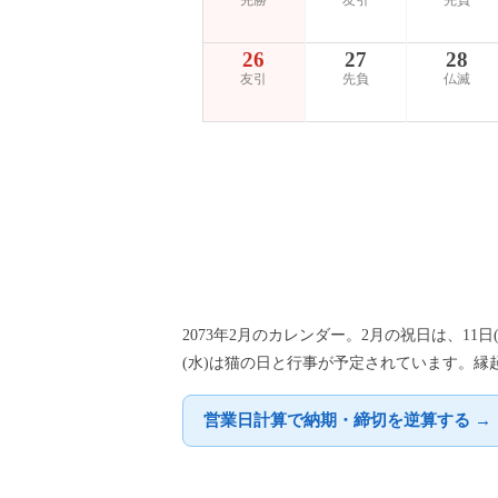
先勝
友引
先負
26
27
28
友引
先負
仏滅
2073年2月のカレンダー。2月の祝日は、11
(水)は猫の日と行事が予定されています。縁
営業日計算で納期・締切を逆算する →