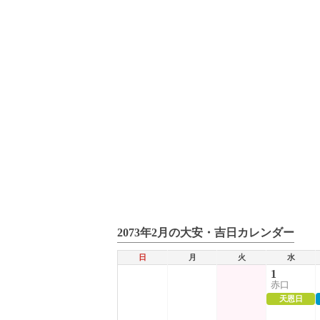
2073年2月の大安・吉日カレンダー
日
月
火
水
1
赤口
天恩日