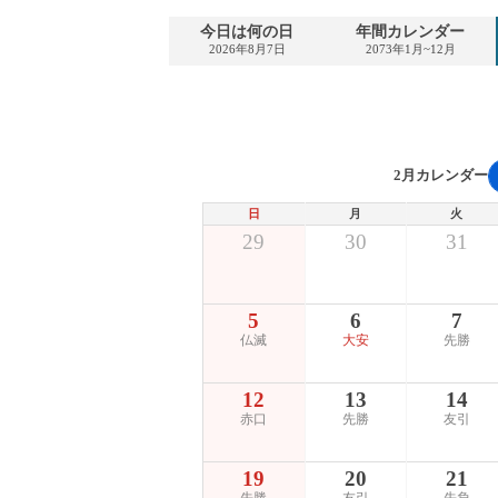
今日は何の日
年間カレンダー
2026年8月7日
2073年1月~12月
2月カレンダー
日
月
火
29
30
31
5
6
7
仏滅
大安
先勝
12
13
14
赤口
先勝
友引
19
20
21