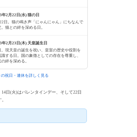
73年2月22日(水) 猫の日
月22日。猫の鳴き声「にゃんにゃん」にちなんで
定。猫との絆を深める日。
73年2月23日(木) 天皇誕生日
日。現天皇の誕生を祝い、皇室の歴史や役割を
認識する日。国の象徴としての存在を尊重し、
民の絆を深める。
2月の祝日・連休を詳しく見る
、14日(火)はバレンタインデー、そして22日
す。