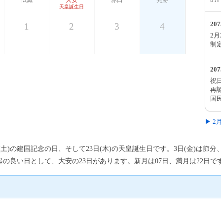
仏滅
大安
赤口
先勝
天皇誕生日
20
1
2
3
4
2
制
20
祝
再
国
▶ 
日(土)の建国記念の日、そして23日(木)の天皇誕生日です。3日(金)は節分
起の良い日として、大安の23日があります。新月は07日、満月は22日で