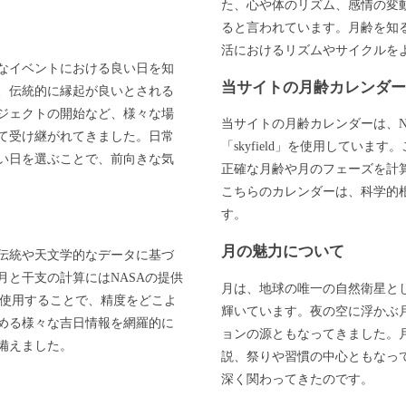
た、心や体のリズム、感情の変
ると言われています。月齢を知
活におけるリズムやサイクルを
なイベントにおける良い日を知
当サイトの月齢カレンダ
、伝統的に縁起が良いとされる
ジェクトの開始など、様々な場
当サイトの月齢カレンダーは、N
て受け継がれてきました。日常
「skyfield」を使用してい
い日を選ぶことで、前向きな気
正確な月齢や月のフェーズを計
こちらのカレンダーは、科学的
す。
月の魅力について
伝統や天文学的なデータに基づ
と干支の計算にはNASAの提供
月は、地球の唯一の自然衛星と
」を使用することで、精度をどこよ
輝いています。夜の空に浮かぶ
める様々な吉日情報を網羅的に
ョンの源ともなってきました。
備えました。
説、祭りや習慣の中心ともなっ
深く関わってきたのです。