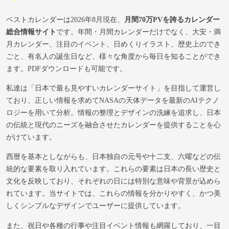
ベストカレンダーは2026年8月現在、
月間70万PVを誇るカレンダー
総合情報サイト
です。年間・月間カレンダーだけでなく、大安・満
月カレンダー、注目のイベント、日めくりイラスト、歴史上のでき
ごと、有名人の誕生日など、様々な角度から毎日を知ることができ
ます。PDFダウンロードも可能です。
私達は「日本で最も見やすいカレンダーサイト」を目指して運営し
ており、正しい情報を求めてNASAの天体データを最新のAIテクノ
ロジーを用いて分析。情報の整理とデザインの洗練を追求し、日本
の伝統と現代のニーズを融合させたカレンダーを提供することを心
がけています。
西暦を基本としながらも、日本独自の元号や十二支、六曜などの伝
統的な要素を取り入れています。これらの要素は日本の長い歴史と
文化を反映しており、それぞれの日には特別な意味や背景が込めら
れています。当サイトでは、これらの情報を分かりやすく、かつ美
しくシンプルなデザインでユーザーに提供しています。
また、祝日や各種の行事や注目イベント情報も網羅しており、一目