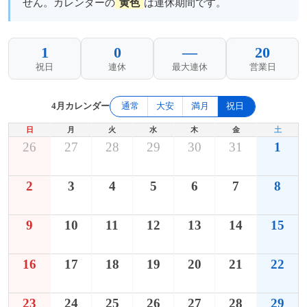
せん。カレンダーの
黄色
は連休期間です。
1
0
—
20
祝日
連休
最大連休
営業日
4月カレンダー
通常
大安
満月
祝日
日
月
火
水
木
金
土
26
27
28
29
30
31
1
2
3
4
5
6
7
8
9
10
11
12
13
14
15
16
17
18
19
20
21
22
23
24
25
26
27
28
29