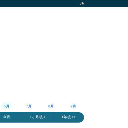
6月
6月
7月
8月
9月
今月
1ヶ月後 >
1年後 >>