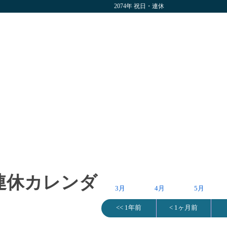
2074年 祝日・連休
・連休カレンダ
3月
4月
5月
<< 1年前
< 1ヶ月前