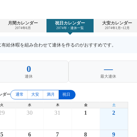
月間カレンダー
祝日カレンダー
大安カレンダー
2074年6月
2074年・連休一覧
2074年1月~12月
日に有給休暇を組み合わせて連休を作るのがおすすめです。
0
—
連休
最大連休
ンダー
通常
大安
満月
祝日
火
水
木
金
土
29
30
31
1
2
5
6
7
8
9