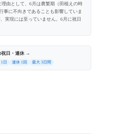
な理由として、6月は農繁期（田植えの時
行事に不向きであることも影響していま
が、実現には至っていません。6月に祝日
の祝日・連休 →
 1日
連休 1回
最大 3日間