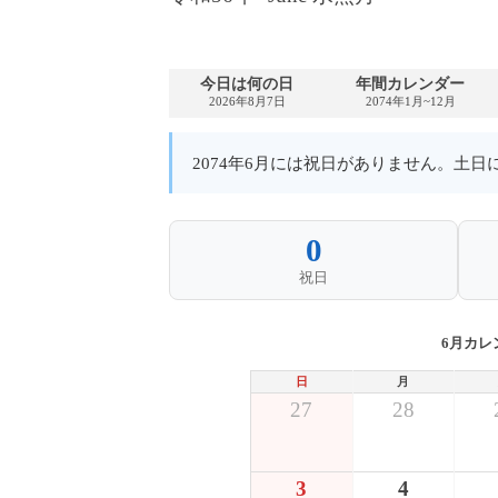
今日は何の日
年間カレンダー
2026年8月7日
2074年1月~12月
2074年6月には祝日がありません。土
0
祝日
6月カレ
日
月
27
28
3
4