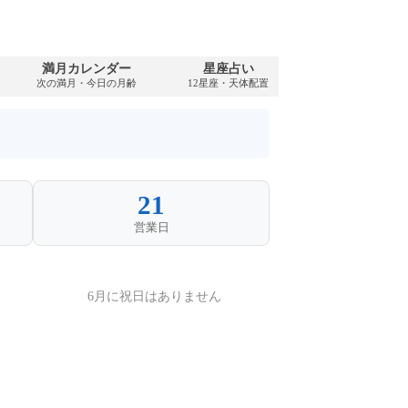
満月カレンダー
星座占い
PDFダウンロ
次の満月・今日の月齢
12星座・天体配置
2074年・無料
21
営業日
6月に祝日はありません