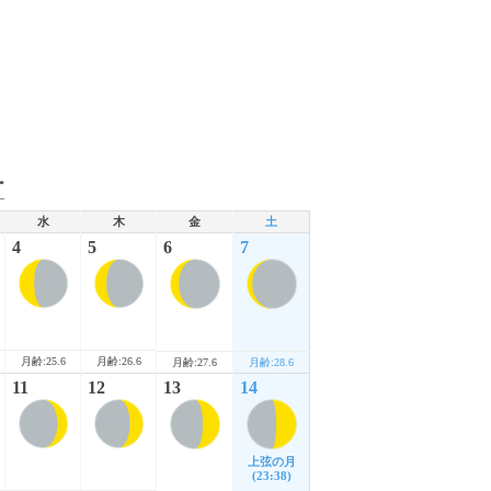
ー
水
木
金
土
4
5
6
7
月齢:25.6
月齢:26.6
月齢:27.6
月齢:28.6
11
12
13
14
上弦の月
(23:38)