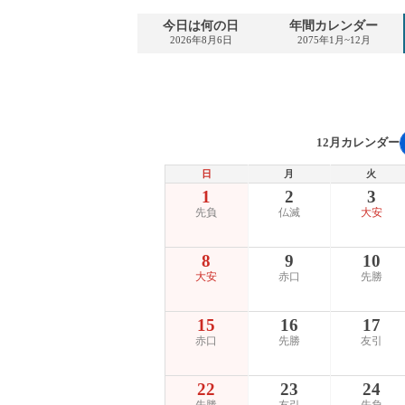
今日は何の日
年間カレンダー
2026年8月6日
2075年1月~12月
12月カレンダー
日
月
火
1
2
3
先負
仏滅
大安
8
9
10
大安
赤口
先勝
15
16
17
赤口
先勝
友引
22
23
24