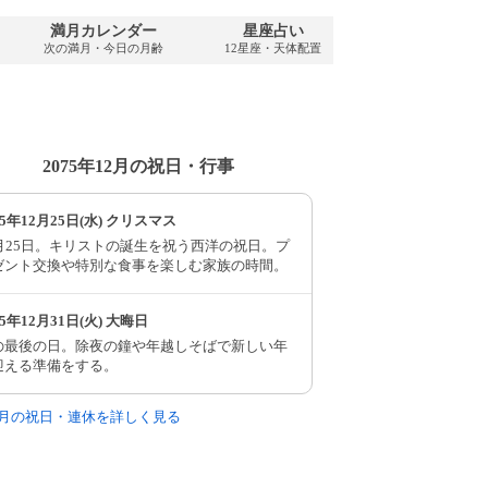
満月カレンダー
星座占い
PDFダウンロ
次の満月・今日の月齢
12星座・天体配置
2075年・無料
2075年12月の祝日・行事
75年12月25日(水) クリスマス
2月25日。キリストの誕生を祝う西洋の祝日。プ
ゼント交換や特別な食事を楽しむ家族の時間。
75年12月31日(火) 大晦日
の最後の日。除夜の鐘や年越しそばで新しい年
迎える準備をする。
12月の祝日・連休を詳しく見る