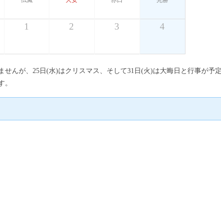
仏滅
大安
赤口
先勝
1
2
3
4
ありませんが、25日(水)はクリスマス、そして31日(火)は大晦日と行事
す。