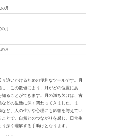
弦の月
月
弦の月
月
弦の月
義
日々追いかけるための便利なツールです。月
指し、この数値により、月がどの位置にあ
を知ることができます。月の満ち欠けは、古
業などの生活に深く関わってきました。ま
動など、人の生活や心理にも影響を与えてい
ることで、自然とのつながりを感じ、日常生
より深く理解する手助けとなります。