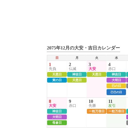
2075年12月の大安・吉日カレンダー
日
月
火
水
1
2
3
4
先負
仏滅
大安
赤口
天恩日
神吉日
天恩日
神吉日
寅の日
天恩日
大明日
巳の日
己巳の日
8
9
10
11
大安
赤口
先勝
友引
神吉日
一粒万倍日
一粒万倍日
大明日
母倉日