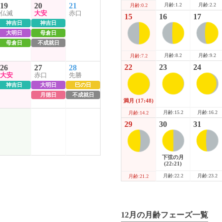
19
20
21
月齢:1.2
月齢:2.2
月齢:0.2
仏滅
大安
赤口
15
16
17
神吉日
神吉日
大明日
母倉日
母倉日
不成就日
月齢:8.2
月齢:9.2
月齢:7.2
22
23
24
26
27
28
大安
赤口
先勝
神吉日
大明日
巳の日
月徳日
不成就日
満月
(17:48)
月齢:15.2
月齢:16.2
月齢:14.2
29
30
31
下弦の月
(22:21)
月齢:22.2
月齢:23.2
月齢:21.2
12月の月齢フェーズ一覧