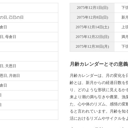
2075年12月1日(日)
下
巳の日, 己巳の日
2075年12月8日(日)
新
母倉日
2075年12月14日(土)
上
明日, 母倉日
2075年12月22日(日)
満
2075年12月30日(月)
下
月齢カレンダーとその意
明日, 天恩日
月齢カレンダーは、月の変化を
天恩日, 月徳日
齢とは、新月からの経過日数を
母倉日
り、どのような形状に見えるか
日
来より潮の満ち引きや農業、漁
た、心や体のリズム、感情の変
日
ると言われています。月齢を知
活におけるリズムやサイクルを