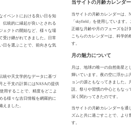
当サイトの月齢カレンダ
当サイトの月齢カレンダーは、N
なイベントにおける良い日を知
「skyfield」を使用してい
、伝統的に縁起が良いとされる
正確な月齢や月のフェーズを計
ジェクトの開始など、様々な場
こちらのカレンダーは、科学的
て受け継がれてきました。日常
す。
い日を選ぶことで、前向きな気
月の魅力について
月は、地球の唯一の自然衛星と
輝いています。夜の空に浮かぶ
伝統や天文学的なデータに基づ
ョンの源ともなってきました。
と干支の計算にはNASAの提供
説、祭りや習慣の中心ともなっ
」を使用することで、精度をどこよ
深く関わってきたのです。
める様々な吉日情報を網羅的に
備えました。
当サイトの月齢カレンダーを通
ズムと共に過ごすことで、より
す。