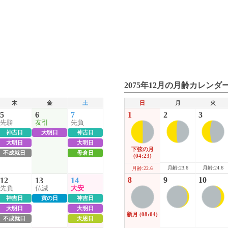
2075年12月の月齢カレンダ
木
金
土
日
月
火
5
6
7
1
2
3
先勝
友引
先負
神吉日
大明日
神吉日
大明日
大明日
下弦の月
不成就日
母倉日
(04:23)
月齢:23.6
月齢:24.6
月齢:22.6
8
9
10
12
13
14
先負
仏滅
大安
神吉日
寅の日
神吉日
大明日
大明日
新月
(08:04)
不成就日
天恩日