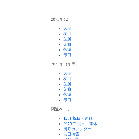
2075年12月
大安
友引
先勝
先負
仏滅
赤口
2075年（年間）
大安
友引
先勝
先負
仏滅
赤口
関連ページ
12月 祝日・連休
2075年 祝日・連休
満月カレンダー
吉日検索