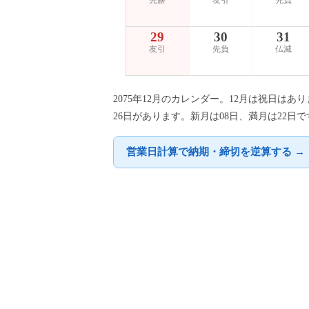
先勝
友引
先負
29
30
31
友引
先負
仏滅
2075年12月のカレンダー。12月は祝日は
26日があります。新月は08日、満月は22日で
営業日計算で納期・締切を逆算する →