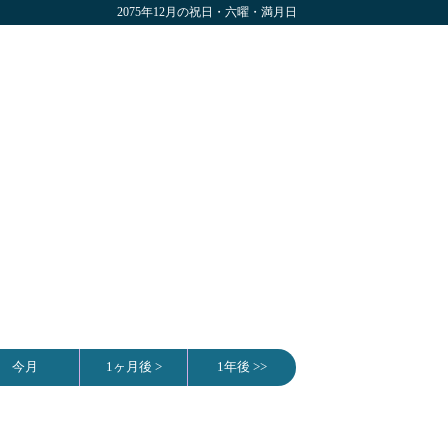
2075年12月の祝日・六曜・満月日
今月
1ヶ月後 >
1年後 >>