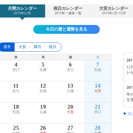
月間カレンダー
祝日カレンダー
大安カレンダー
2075年12月
2075年・連休一覧
2075年1月~12月
今日の暦と運勢を見る
通常
大安
満月
祝日
水
木
金
土
20
4
5
6
7
1
赤口
先勝
友引
先負
レ
11
12
13
14
20
友引
先負
仏滅
大安
年
を
18
19
20
21
先負
仏滅
大安
赤口
▶ 
25
26
27
28