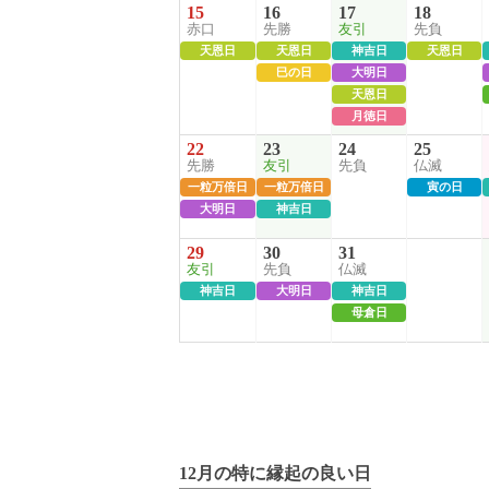
15
16
17
18
赤口
先勝
友引
先負
天恩日
天恩日
神吉日
天恩日
巳の日
大明日
天恩日
月徳日
22
23
24
25
先勝
友引
先負
仏滅
一粒万倍日
一粒万倍日
寅の日
大明日
神吉日
29
30
31
友引
先負
仏滅
神吉日
大明日
神吉日
母倉日
12月の特に縁起の良い日