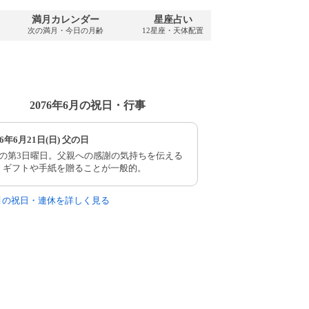
満月カレンダー
星座占い
PDFダウンロ
次の満月・今日の月齢
12星座・天体配置
2076年・無料
2076年6月の祝日・行事
76年6月21日(日) 父の日
月の第3日曜日。父親への感謝の気持ちを伝える
。ギフトや手紙を贈ることが一般的。
6月の祝日・連休を詳しく見る