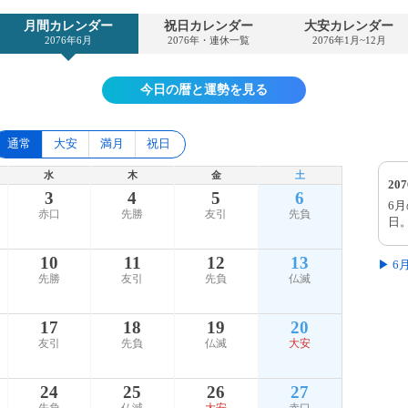
月間カレンダー
祝日カレンダー
大安カレンダー
2076年6月
2076年・連休一覧
2076年1月~12月
今日の暦と運勢を見る
通常
大安
満月
祝日
水
木
金
土
20
3
4
5
6
6
赤口
先勝
友引
先負
日
10
11
12
13
▶ 
先勝
友引
先負
仏滅
17
18
19
20
友引
先負
仏滅
大安
24
25
26
27