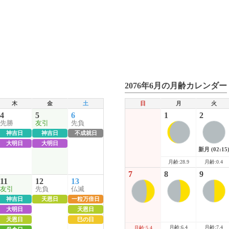
2076年6月の月齢カレンダー
木
金
土
日
月
火
4
5
6
1
2
先勝
友引
先負
神吉日
神吉日
不成就日
大明日
大明日
新月
(02:15
月齢:28.9
月齢:0.4
7
8
9
11
12
13
友引
先負
仏滅
神吉日
天恩日
一粒万倍日
大明日
天恩日
天恩日
巳の日
月齢:6.4
月齢:7.4
月齢:5.4