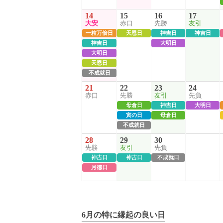
14
15
16
17
大安
赤口
先勝
友引
一粒万倍日
天恩日
神吉日
神吉日
神吉日
大明日
大明日
天恩日
不成就日
21
22
23
24
赤口
先勝
友引
先負
母倉日
神吉日
大明日
寅の日
母倉日
不成就日
28
29
30
先勝
友引
先負
神吉日
神吉日
不成就日
月徳日
6月の特に縁起の良い日