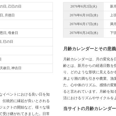
巳の日, 己巳の日
2076年6月2日(火)
新
明日, 月徳日
2076年6月10日(水)
上
2076年6月17日(水)
満
天恩日, 母倉日
2076年6月24日(水)
下
, 巳の日
月齢カレンダーとその意
月齢カレンダーは、月の変化を
日
齢とは、新月からの経過日数を
 天赦日, 神吉日
り、どのような形状に見えるか
来より潮の満ち引きや農業、漁
た、心や体のリズム、感情の変
ると言われています。月齢を知
なイベントにおける良い日を知
活におけるリズムやサイクルを
、伝統的に縁起が良いとされる
ジェクトの開始など、様々な場
当サイトの月齢カレンダ
て受け継がれてきました。日常