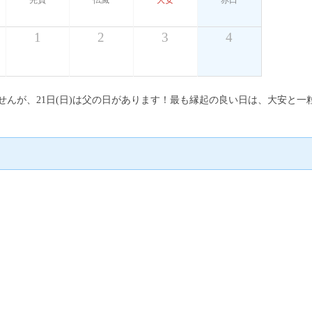
先負
仏滅
大安
赤口
1
2
3
4
ませんが、21日(日)は父の日があります！最も縁起の良い日は、大安と一