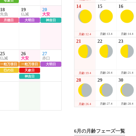
母倉日
14
15
16
18
19
20
先負
仏滅
大安
月徳日
大明日
神吉日
月齢:13.4
月齢:14.4
月齢:12.4
21
22
23
25
26
27
仏滅
大安
赤口
一粒万倍日
一粒万倍日
大明日
巳の日
天赦日
月齢:20.4
月齢:21.4
月齢:19.4
神吉日
28
29
30
月齢:27.4
月齢:28.4
月齢:26.4
6月の月齢フェーズ一覧