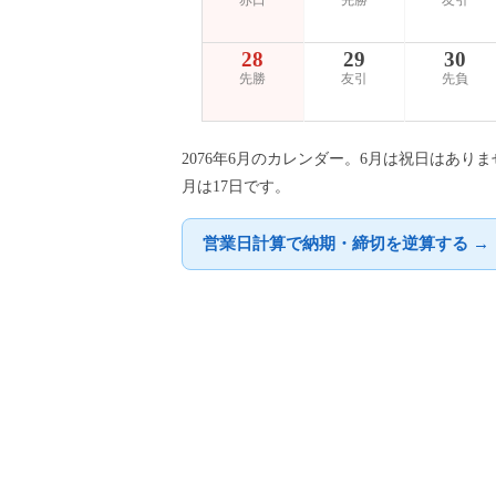
赤口
先勝
友引
28
29
30
先勝
友引
先負
2076年6月のカレンダー。6月は祝日はあり
月は17日です。
営業日計算で納期・締切を逆算する →