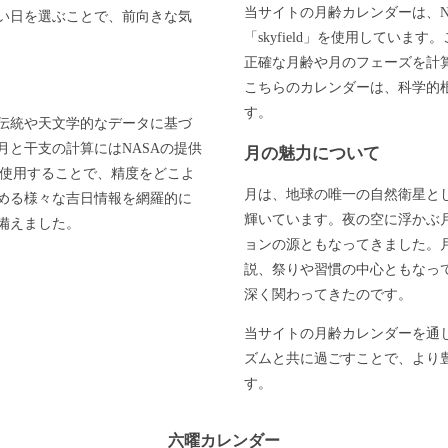
当サイトの月齢カレンダーは、N
い日を選ぶことで、前向きな気
「skyfield」を使用してい
正確な月齢や月のフェーズを計
こちらのカレンダーは、科学的
す。
伝統や天文学的なデータに基づ
と干支の計算にはNASAの提供
月の魅力について
」を使用することで、精度をどこよ
月は、地球の唯一の自然衛星と
める様々な吉日情報を網羅的に
輝いています。夜の空に浮かぶ
備えました。
ョンの源ともなってきました。
説、祭りや習慣の中心ともなっ
深く関わってきたのです。
当サイトの月齢カレンダーを通
ズムと共に過ごすことで、より
す。
六曜カレンダー