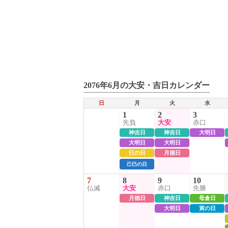
2076年6月の大安・吉日カレンダー
日
月
火
水
1
2
3
先負
大安
赤口
神吉日
神吉日
大明日
大明日
大明日
巳の日
月徳日
己巳の日
7
8
9
10
仏滅
大安
赤口
先勝
月徳日
神吉日
母倉日
大明日
寅の日