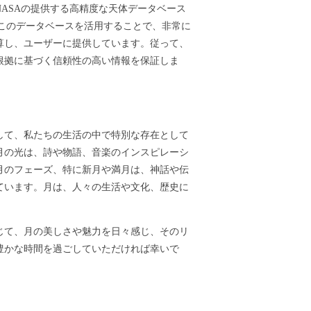
ASAの提供する高精度な天体データベース
ます。このデータベースを活用することで、非常に
算し、ユーザーに提供しています。従って、
根拠に基づく信頼性の高い情報を保証しま
して、私たちの生活の中で特別な存在として
月の光は、詩や物語、音楽のインスピレーシ
月のフェーズ、特に新月や満月は、神話や伝
ています。月は、人々の生活や文化、歴史に
じて、月の美しさや魅力を日々感じ、そのリ
豊かな時間を過ごしていただければ幸いで