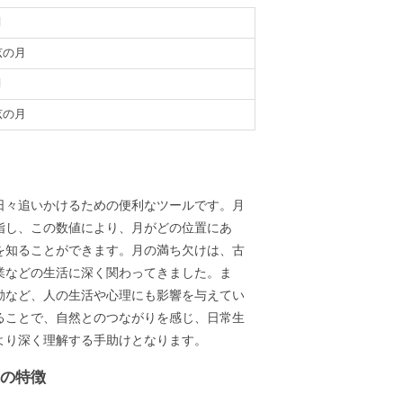
月
弦の月
月
弦の月
義
日々追いかけるための便利なツールです。月
指し、この数値により、月がどの位置にあ
を知ることができます。月の満ち欠けは、古
業などの生活に深く関わってきました。ま
動など、人の生活や心理にも影響を与えてい
ることで、自然とのつながりを感じ、日常生
より深く理解する手助けとなります。
ーの特徴