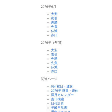
2076年6月
大安
友引
先勝
先負
仏滅
赤口
2076年（年間）
大安
友引
先勝
先負
仏滅
赤口
関連ページ
6月 祝日・連休
2076年 祝日・連休
満月カレンダー
吉日検索
日付計算
年齢早見表
厄年チェック