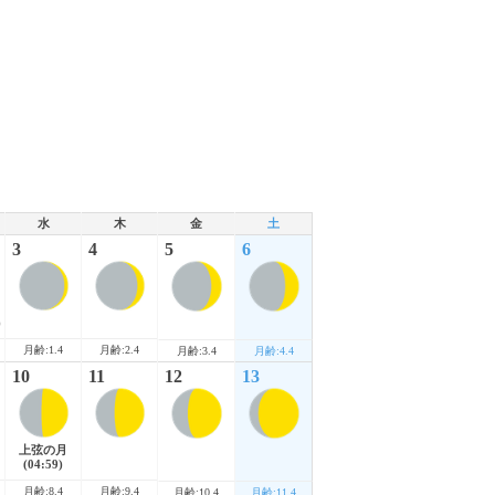
水
木
金
土
3
4
5
6
)
月齢:1.4
月齢:2.4
月齢:3.4
月齢:4.4
10
11
12
13
上弦の月
(04:59)
月齢:8.4
月齢:9.4
月齢:10.4
月齢:11.4