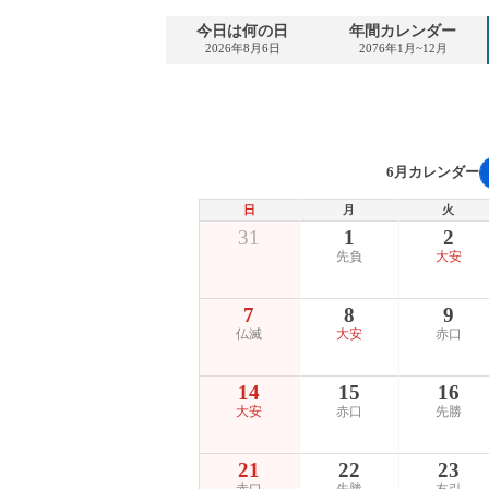
今日は何の日
年間カレンダー
2026年8月6日
2076年1月~12月
6月カレンダー
日
月
火
31
1
2
先負
大安
7
8
9
仏滅
大安
赤口
14
15
16
大安
赤口
先勝
21
22
23