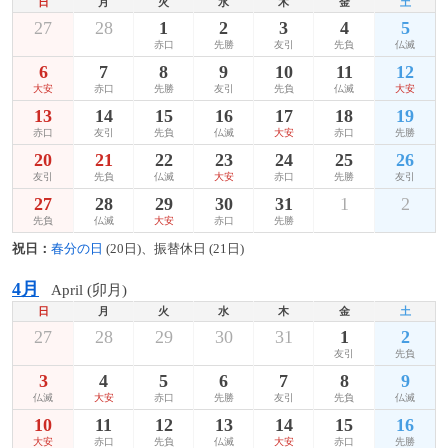
日
月
火
水
木
金
土
27
28
1
2
3
4
5
赤口
先勝
友引
先負
仏滅
6
7
8
9
10
11
12
大安
赤口
先勝
友引
先負
仏滅
大安
13
14
15
16
17
18
19
赤口
友引
先負
仏滅
大安
赤口
先勝
20
21
22
23
24
25
26
友引
先負
仏滅
大安
赤口
先勝
友引
27
28
29
30
31
1
2
先負
仏滅
大安
赤口
先勝
祝日：
春分の日
(20日)、振替休日 (21日)
4月
April (卯月)
日
月
火
水
木
金
土
27
28
29
30
31
1
2
友引
先負
3
4
5
6
7
8
9
仏滅
大安
赤口
先勝
友引
先負
仏滅
10
11
12
13
14
15
16
大安
赤口
先負
仏滅
大安
赤口
先勝