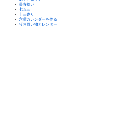
長寿祝い
七五三
十三参り
六曜カレンダーを作る
🛒お買い物カレンダー