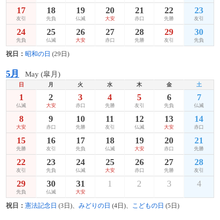
17
18
19
20
21
22
23
友引
先負
仏滅
大安
赤口
先勝
友引
24
25
26
27
28
29
30
先負
仏滅
大安
赤口
先勝
友引
先負
祝日：
昭和の日
(29日)
5月
May (皐月)
日
月
火
水
木
金
土
1
2
3
4
5
6
7
仏滅
大安
赤口
先勝
友引
先負
仏滅
8
9
10
11
12
13
14
大安
赤口
先勝
友引
仏滅
大安
赤口
15
16
17
18
19
20
21
先勝
友引
先負
仏滅
大安
赤口
先勝
22
23
24
25
26
27
28
友引
先負
仏滅
大安
赤口
先勝
友引
29
30
31
1
2
3
4
先負
仏滅
大安
祝日：
憲法記念日
(3日)、
みどりの日
(4日)、
こどもの日
(5日)