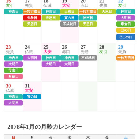
16
17
18
19
20
21
22
友引
先負
仏滅
大安
赤口
先勝
友引
神吉日
一粒万倍日
神吉日
天恩日
一粒万倍日
天恩日
神吉日
天赦日
天恩日
寅の日
神吉日
大明日
天恩日
不成就日
天恩日
母倉日
巳の日
己巳の日
23
24
25
26
27
28
29
先負
仏滅
大安
赤口
先勝
友引
先負
神吉日
大明日
神吉日
神吉日
不成就日
一粒万倍日
大明日
大明日
大明日
母倉日
月徳日
30
31
仏滅
大安
神吉日
寅の日
大明日
2078年1月の月齢カレンダー
日
月
火
水
木
金
土