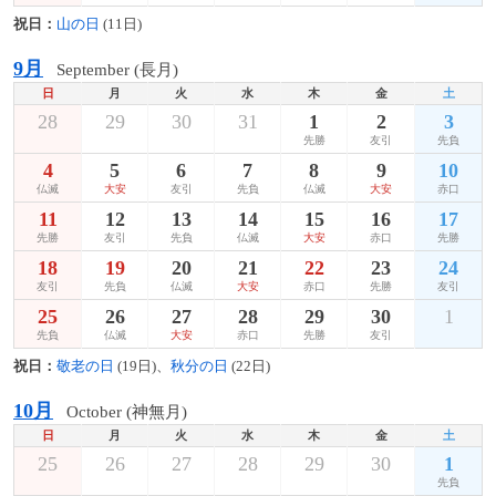
祝日：
山の日
(11日)
9月
September (長月)
日
月
火
水
木
金
土
28
29
30
31
1
2
3
先勝
友引
先負
4
5
6
7
8
9
10
仏滅
大安
友引
先負
仏滅
大安
赤口
11
12
13
14
15
16
17
先勝
友引
先負
仏滅
大安
赤口
先勝
18
19
20
21
22
23
24
友引
先負
仏滅
大安
赤口
先勝
友引
25
26
27
28
29
30
1
先負
仏滅
大安
赤口
先勝
友引
祝日：
敬老の日
(19日)、
秋分の日
(22日)
10月
October (神無月)
日
月
火
水
木
金
土
25
26
27
28
29
30
1
先負