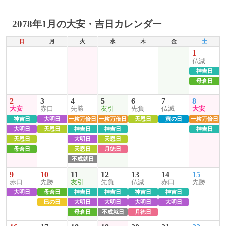
2078年1月の大安・吉日カレンダー
日
月
火
水
木
金
土
1
仏滅
神吉日
母倉日
2
3
4
5
6
7
8
大安
赤口
先勝
友引
先負
仏滅
大安
神吉日
大明日
一粒万倍日
一粒万倍日
天恩日
寅の日
一粒万倍日
大明日
天恩日
神吉日
神吉日
神吉日
天恩日
大明日
天恩日
母倉日
天恩日
月徳日
不成就日
9
10
11
12
13
14
15
赤口
先勝
友引
先負
仏滅
赤口
先勝
大明日
母倉日
神吉日
神吉日
神吉日
神吉日
巳の日
大明日
大明日
大明日
大明日
母倉日
不成就日
月徳日