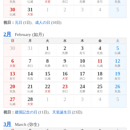
先負
仏滅
大安
赤口
先勝
友引
先負
30
31
1
2
3
4
5
仏滅
大安
祝日：
元日
(1日)、
成人の日
(10日)
2月
February (如月)
日
月
火
水
木
金
土
30
31
1
2
3
4
5
赤口
先勝
友引
先負
仏滅
6
7
8
9
10
11
12
大安
赤口
先勝
友引
先負
仏滅
先勝
13
14
15
16
17
18
19
友引
先負
仏滅
大安
赤口
先勝
友引
20
21
22
23
24
25
26
先負
仏滅
大安
赤口
先勝
友引
先負
27
28
1
2
3
4
5
仏滅
大安
祝日：
建国記念の日
(11日)、
天皇誕生日
(23日)
3月
March (弥生)