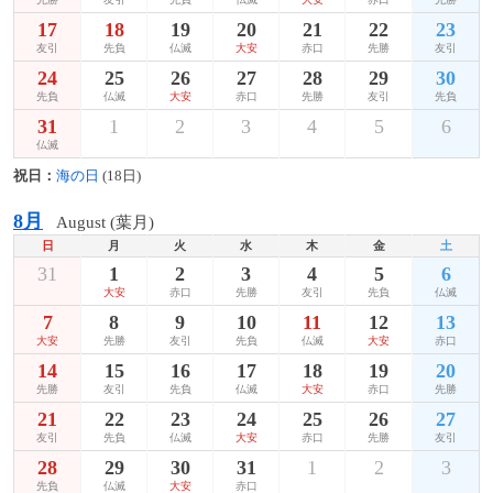
17
18
19
20
21
22
23
友引
先負
仏滅
大安
赤口
先勝
友引
24
25
26
27
28
29
30
先負
仏滅
大安
赤口
先勝
友引
先負
31
1
2
3
4
5
6
仏滅
祝日：
海の日
(18日)
8月
August (葉月)
日
月
火
水
木
金
土
31
1
2
3
4
5
6
大安
赤口
先勝
友引
先負
仏滅
7
8
9
10
11
12
13
大安
先勝
友引
先負
仏滅
大安
赤口
14
15
16
17
18
19
20
先勝
友引
先負
仏滅
大安
赤口
先勝
21
22
23
24
25
26
27
友引
先負
仏滅
大安
赤口
先勝
友引
28
29
30
31
1
2
3
先負
仏滅
大安
赤口