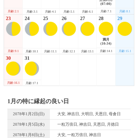
(07:00)
月齢:2.1
月齢:7.1
月齢:8.1
月齢:3.1
月齢:4.1
月齢:5.1
月齢:6.1
23
24
25
26
27
28
29
満月
(10:34)
月齢:9.1
月齢:14.1
月齢:15.1
月齢:10.1
月齢:11.1
月齢:12.1
月齢:13.1
30
31
月齢:16.1
月齢:17.1
1月の特に縁起の良い日
2078年1月2日(日)
大安, 神吉日, 大明日, 天恩日, 母倉日
2078年1月5日(水)
一粒万倍日, 神吉日, 天恩日, 月徳日
2078年1月8日(土)
大安, 一粒万倍日, 神吉日