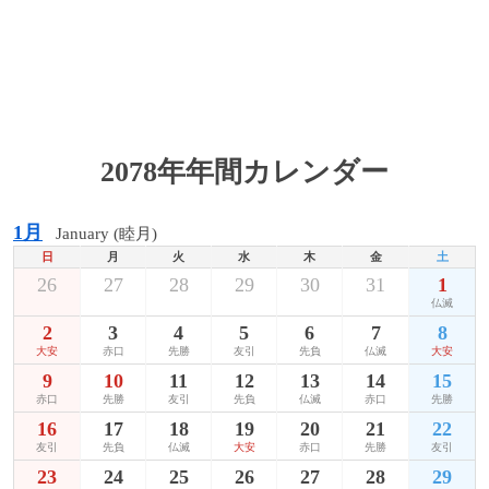
2078年年間カレンダー
1月
January (睦月)
日
月
火
水
木
金
土
26
27
28
29
30
31
1
仏滅
2
3
4
5
6
7
8
大安
赤口
先勝
友引
先負
仏滅
大安
9
10
11
12
13
14
15
赤口
先勝
友引
先負
仏滅
赤口
先勝
16
17
18
19
20
21
22
友引
先負
仏滅
大安
赤口
先勝
友引
23
24
25
26
27
28
29