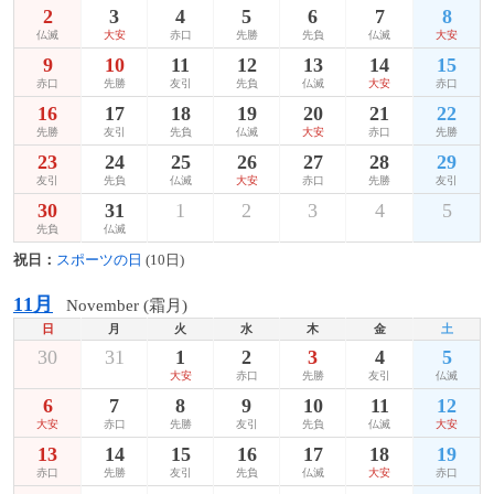
2
3
4
5
6
7
8
仏滅
大安
赤口
先勝
先負
仏滅
大安
9
10
11
12
13
14
15
赤口
先勝
友引
先負
仏滅
大安
赤口
16
17
18
19
20
21
22
先勝
友引
先負
仏滅
大安
赤口
先勝
23
24
25
26
27
28
29
友引
先負
仏滅
大安
赤口
先勝
友引
30
31
1
2
3
4
5
先負
仏滅
祝日：
スポーツの日
(10日)
11月
November (霜月)
日
月
火
水
木
金
土
30
31
1
2
3
4
5
大安
赤口
先勝
友引
仏滅
6
7
8
9
10
11
12
大安
赤口
先勝
友引
先負
仏滅
大安
13
14
15
16
17
18
19
赤口
先勝
友引
先負
仏滅
大安
赤口