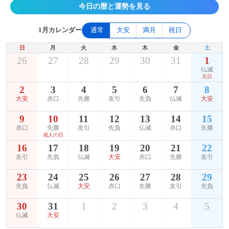
今日の暦と運勢を見る
1月カレンダー
通常
大安
満月
祝日
日
月
火
水
木
金
土
26
27
28
29
30
31
1
仏滅
元日
2
3
4
5
6
7
8
大安
赤口
先勝
友引
先負
仏滅
大安
9
10
11
12
13
14
15
赤口
先勝
友引
先負
仏滅
赤口
先勝
成人の日
16
17
18
19
20
21
22
友引
先負
仏滅
大安
赤口
先勝
友引
23
24
25
26
27
28
29
先負
仏滅
大安
赤口
先勝
友引
先負
30
31
1
2
3
4
5
仏滅
大安