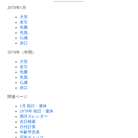
2078年1月
大安
友引
先勝
先負
仏滅
赤口
2078年（年間）
大安
友引
先勝
先負
仏滅
赤口
関連ページ
1月 祝日・連休
2078年 祝日・連休
満月カレンダー
吉日検索
日付計算
年齢早見表
厄年チェック