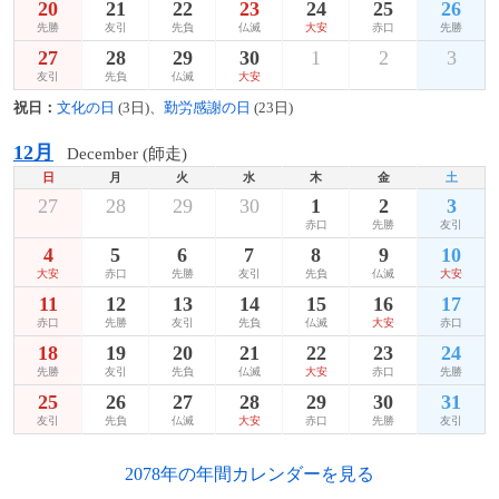
20
21
22
23
24
25
26
先勝
友引
先負
仏滅
大安
赤口
先勝
27
28
29
30
1
2
3
友引
先負
仏滅
大安
祝日：
文化の日
(3日)、
勤労感謝の日
(23日)
12月
December (師走)
日
月
火
水
木
金
土
27
28
29
30
1
2
3
赤口
先勝
友引
4
5
6
7
8
9
10
大安
赤口
先勝
友引
先負
仏滅
大安
11
12
13
14
15
16
17
赤口
先勝
友引
先負
仏滅
大安
赤口
18
19
20
21
22
23
24
先勝
友引
先負
仏滅
大安
赤口
先勝
25
26
27
28
29
30
31
友引
先負
仏滅
大安
赤口
先勝
友引
2078年の年間カレンダーを見る