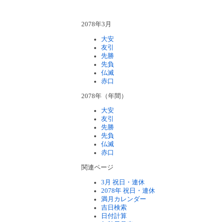
2078年3月
大安
友引
先勝
先負
仏滅
赤口
2078年（年間）
大安
友引
先勝
先負
仏滅
赤口
関連ページ
3月 祝日・連休
2078年 祝日・連休
満月カレンダー
吉日検索
日付計算