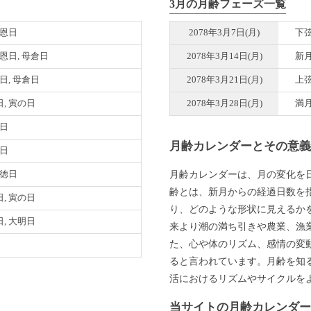
3月の月齢フェーズ一覧
天恩日
2078年3月7日(月)
下
天恩日, 母倉日
2078年3月14日(月)
新
恩日, 母倉日
2078年3月21日(月)
上
, 寅の日
2078年3月28日(月)
満
明日
月齢カレンダーとその意
倉日
月齢カレンダーは、月の変化を
月徳日
齢とは、新月からの経過日数を
, 寅の日
り、どのような形状に見えるか
, 大明日
来より潮の満ち引きや農業、漁
た、心や体のリズム、感情の変
ると言われています。月齢を知
活におけるリズムやサイクルを
当サイトの月齢カレンダ