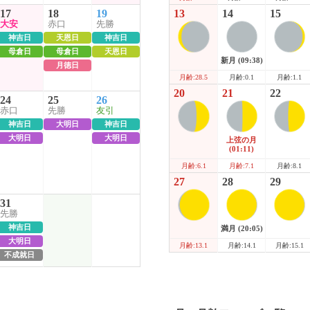
17
18
19
13
14
15
大安
赤口
先勝
神吉日
天恩日
神吉日
母倉日
母倉日
天恩日
新月
(09:38)
月徳日
月齢:0.1
月齢:1.1
月齢:28.5
20
21
22
24
25
26
赤口
先勝
友引
神吉日
大明日
神吉日
大明日
大明日
上弦の月
(01:11)
月齢:7.1
月齢:8.1
月齢:6.1
27
28
29
31
先勝
神吉日
満月
(20:05)
大明日
月齢:14.1
月齢:15.1
月齢:13.1
不成就日