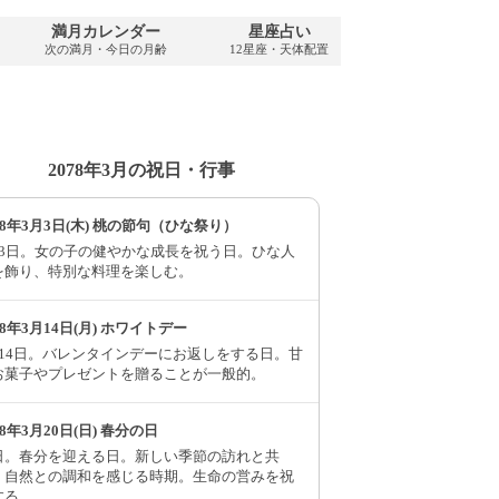
満月カレンダー
星座占い
PDFダウンロ
次の満月・今日の月齢
12星座・天体配置
2078年・無料
2078年3月の祝日・行事
78年3月3日(木) 桃の節句（ひな祭り）
月3日。女の子の健やかな成長を祝う日。ひな人
を飾り、特別な料理を楽しむ。
78年3月14日(月) ホワイトデー
月14日。バレンタインデーにお返しをする日。甘
お菓子やプレゼントを贈ることが一般的。
78年3月20日(日) 春分の日
日。春分を迎える日。新しい季節の訪れと共
、自然との調和を感じる時期。生命の営みを祝
する。