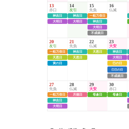
13
14
15
16
赤口
友引
先負
仏滅
神吉日
神吉日
一粒万倍日
大明日
大明日
神吉日
大明日
不成就日
20
21
22
23
友引
先負
仏滅
大安
一粒万倍日
神吉日
天恩日
神吉日
天恩日
天恩日
大明日
寅の日
巳の日
己巳の日
不成就日
27
28
29
30
先負
仏滅
大安
赤口
一粒万倍日
月徳日
母倉日
母倉日
神吉日
大明日