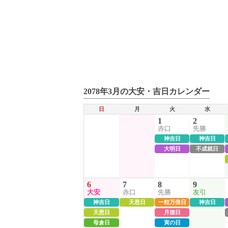
2078年3月の大安・吉日カレンダー
日
月
火
水
1
2
赤口
先勝
神吉日
神吉日
大明日
不成就日
6
7
8
9
大安
赤口
先勝
友引
神吉日
天恩日
一粒万倍日
神吉日
天恩日
月徳日
母倉日
寅の日