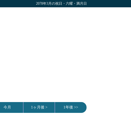
2078年3月の祝日・六曜・満月日
今月
1ヶ月後 >
1年後 >>