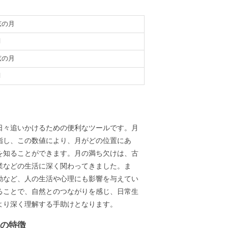
弦の月
月
弦の月
月
義
日々追いかけるための便利なツールです。月
指し、この数値により、月がどの位置にあ
を知ることができます。月の満ち欠けは、古
業などの生活に深く関わってきました。ま
動など、人の生活や心理にも影響を与えてい
ることで、自然とのつながりを感じ、日常生
より深く理解する手助けとなります。
ーの特徴