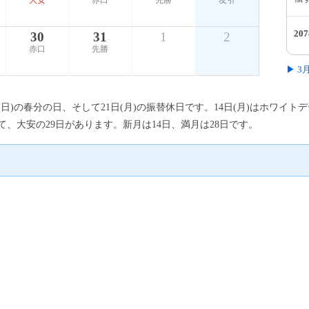
大安
赤口
先勝
友引
20
30
31
1
2
赤口
先勝
▶ 
日(日)の春分の日、そして21日(月)の振替休日です。14日(月)はホワイ
、大安の29日があります。新月は14日、満月は28日です。