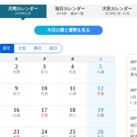
月間カレンダー
祝日カレンダー
大安カレンダー
2078年3月
2078年・連休一覧
2078年1月~12月
今日の暦と運勢を見る
通常
大安
満月
祝日
水
木
金
土
20
2
3
4
5
3
先勝
友引
先負
仏滅
形
9
10
11
12
20
友引
先負
仏滅
大安
3
い
16
17
18
19
仏滅
大安
赤口
先勝
20
祝
に
23
24
25
26
福