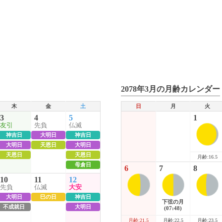
2078年3月の月齢カレンダー
木
金
土
日
月
火
3
4
5
1
友引
先負
仏滅
神吉日
大明日
神吉日
大明日
天恩日
大明日
天恩日
天恩日
月齢:16.5
母倉日
6
7
8
10
11
12
先負
仏滅
大安
大明日
巳の日
神吉日
下弦の月
不成就日
大明日
(07:48)
月齢:22.5
月齢:23.5
月齢:21.5