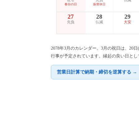
友引
先負
仏滅
春分の日
振替休日
27
28
29
先負
仏滅
大安
2078年3月のカレンダー。3月の祝日は、20
行事が予定されています。縁起の良い日として
営業日計算で納期・締切を逆算する →