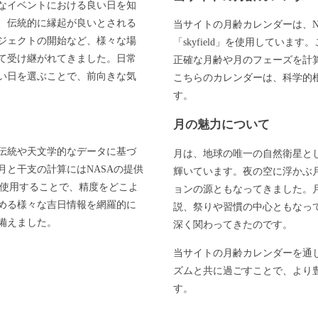
なイベントにおける良い日を知
、伝統的に縁起が良いとされる
当サイトの月齢カレンダーは、N
ジェクトの開始など、様々な場
「skyfield」を使用してい
て受け継がれてきました。日常
正確な月齢や月のフェーズを計
い日を選ぶことで、前向きな気
こちらのカレンダーは、科学的
す。
月の魅力について
伝統や天文学的なデータに基づ
月は、地球の唯一の自然衛星と
と干支の計算にはNASAの提供
輝いています。夜の空に浮かぶ
」を使用することで、精度をどこよ
ョンの源ともなってきました。
める様々な吉日情報を網羅的に
説、祭りや習慣の中心ともなっ
備えました。
深く関わってきたのです。
当サイトの月齢カレンダーを通
ズムと共に過ごすことで、より
す。