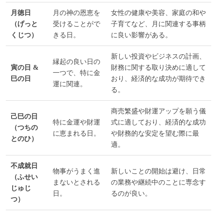
月徳日
月の神の恩恵を
女性の健康や美容、家庭の和や
（げっと
受けることがで
子育てなど、月に関連する事柄
くじつ）
きる日。
に良い影響がある。
新しい投資やビジネスの計画、
縁起の良い日の
寅の日 &
財務に関する取り決めに適して
一つで、特に金
巳の日
おり、経済的な成功が期待でき
運に関連。
る。
商売繁盛や財運アップを願う儀
己巳の日
特に金運や財運
式に適しており、経済的な成功
（つちの
に恵まれる日。
や財務的な安定を望む際に最
とのひ）
適。
不成就日
物事がうまく進
新しいことの開始は避け、日常
（ふせい
まないとされる
の業務や継続中のことに専念す
じゅじ
日。
るのが良い。
つ）