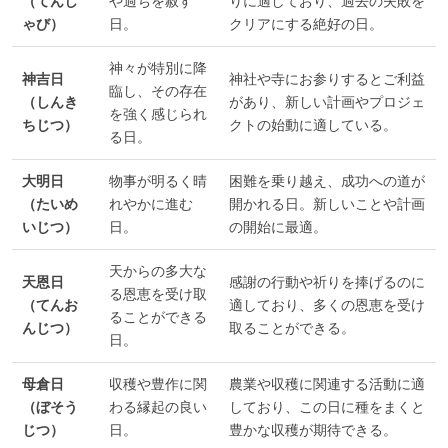
（てんし
や過ちを赦す
りに適しており、過去の失敗を
ゃび）
日。
クリアにする絶好の日。
神々が特別に降
神吉日
神社や寺にお参りするとご利益
臨し、その存在
（しんき
があり、新しい計画やプロジェ
を強く感じられ
ちじつ）
クトの始動に適している。
る日。
大明日
物事が明るく晴
困難を乗り越え、成功への道が
（たいめ
れやかに進む
開かれる日。新しいことや計画
いじつ）
日。
の開始に最適。
天からの多大な
天恩日
感謝の行動や祈りを捧げるのに
る恩恵を受け取
（てんお
適しており、多くの恩恵を受け
ることができる
んじつ）
取ることができる。
日。
母倉日
収穫や豊作に関
農業や収穫に関連する活動に適
（ぼそう
わる縁起の良い
しており、この日に種をまくと
じつ）
日。
豊かな収穫が期待できる。