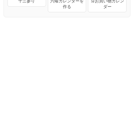
十三参り
六曜カレンダーを
🛒お買い物カレン
作る
ダー