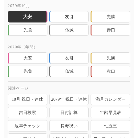
2079年10月
大安
友引
先勝
先負
仏滅
赤口
2079年（年間）
大安
友引
先勝
先負
仏滅
赤口
関連ページ
10月 祝日・連休
2079年 祝日・連休
満月カレンダー
吉日検索
日付計算
年齢早見表
厄年チェック
長寿祝い
七五三