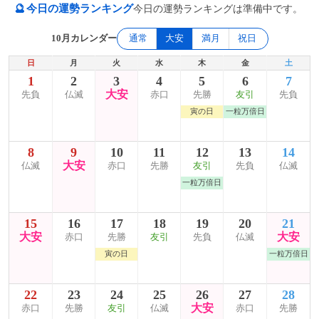
🔮
今日の運勢ランキング
今日の運勢ランキングは準備中です。
10月カレンダー
通常
大安
満月
祝日
日
月
火
水
木
金
土
1
2
3
4
5
6
7
大安
先負
仏滅
赤口
先勝
友引
先負
寅の日
一粒万倍日
8
9
10
11
12
13
14
大安
仏滅
赤口
先勝
友引
先負
仏滅
一粒万倍日
15
16
17
18
19
20
21
大安
大安
赤口
先勝
友引
先負
仏滅
寅の日
一粒万倍日
22
23
24
25
26
27
28
大安
赤口
先勝
友引
仏滅
赤口
先勝