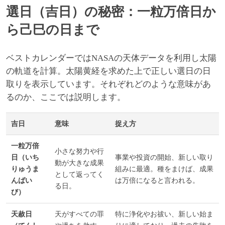
選日（吉日）の秘密：一粒万倍日か
ら己巳の日まで
ベストカレンダーではNASAの天体データを利用し太陽
の軌道を計算。太陽黄経を求めた上で正しい選日の日
取りを表示しています。それぞれどのような意味があ
るのか、ここでは説明します。
吉日
意味
捉え方
一粒万倍
小さな努力や行
日（いち
事業や投資の開始、新しい取り
動が大きな成果
りゅうま
組みに最適。種をまけば、成果
として返ってく
んばい
は万倍になると言われる。
る日。
び）
天赦日
天がすべての罪
特に浄化やお祓い、新しい始ま