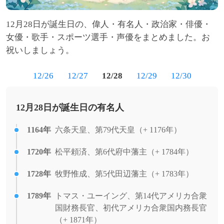
12月28日が誕生日の、偉人・有名人・政治家・俳優・
女優・歌手・スポーツ選手・声優をまとめました。お
祝いしましょう。
12/26
12/27
12/28
12/29
12/30
12月28日が誕生日の有名人
1164年
六条天皇、第79代天皇（+ 1176年）
1720年
松平頼済、第6代府中藩主（+ 1784年）
1728年
牧野惟成、第5代田辺藩主（+ 1783年）
1789年
トマス・ユーイング、第14代アメリカ合衆
国財務長官、初代アメリカ合衆国内務長官
（+ 1871年）