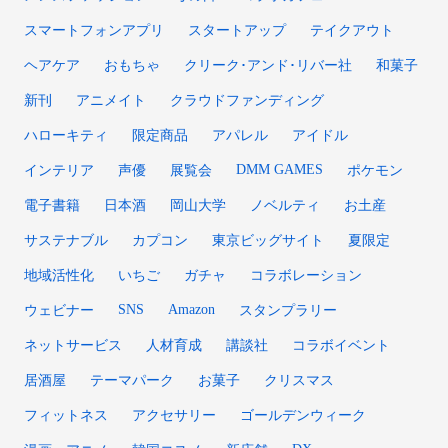
スマートフォンアプリ
スタートアップ
テイクアウト
ヘアケア
おもちゃ
クリーク･アンド･リバー社
和菓子
新刊
アニメイト
クラウドファンディング
ハローキティ
限定商品
アパレル
アイドル
DMM GAMES
インテリア
声優
展覧会
ポケモン
電子書籍
日本酒
岡山大学
ノベルティ
お土産
サステナブル
カプコン
東京ビッグサイト
夏限定
地域活性化
いちご
ガチャ
コラボレーション
SNS
Amazon
ウェビナー
スタンプラリー
ネットサービス
人材育成
講談社
コラボイベント
居酒屋
テーマパーク
お菓子
クリスマス
フィットネス
アクセサリー
ゴールデンウィーク