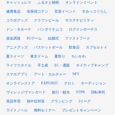
キャッシュレス
ふるさと納税
オンラインイベント
健康食品
名探偵コナン
音楽イベント
すみっコぐらし
コラボグッズ
クラフトビール
サステナビリティ
ドン・キホーテ
バンダイナムコ
ログインボーナス
資金調達
PCゲーム
結婚式
ファストフード
アニメグッズ
バスケットボール
飲食店
カプセルトイ
夏スイーツ
東京ドーム
夏祭り
ちいかわ
ライフスタイル
手土産
EC・通販
ネイティブキャンプ
NFT
スマホアプリ
アート・カルチャー
EXPO2025
オンラインストア
クロミ
オーディション
STPR
ヴィレッジヴァンガード
旅行・観光
回転寿司
英語学習
熱中症対策
グランピング
Jリーグ
ライトノベル
無料セミナー
プレゼントキャンペーン