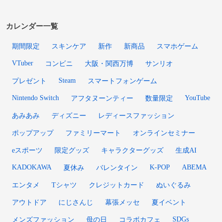
カレンダー一覧
期間限定
スキンケア
新作
新商品
スマホゲーム
VTuber
コンビニ
大阪・関西万博
サンリオ
Steam
プレゼント
スマートフォンゲーム
Nintendo Switch
YouTube
アフタヌーンティー
数量限定
あみあみ
ディズニー
レディースファッション
ポップアップ
ファミリーマート
オンラインセミナー
eスポーツ
限定グッズ
キャラクターグッズ
生成AI
KADOKAWA
K-POP
ABEMA
夏休み
バレンタイン
エンタメ
Tシャツ
クレジットカード
ぬいぐるみ
アウトドア
にじさんじ
幕張メッセ
夏イベント
SDGs
メンズファッション
母の日
コラボカフェ