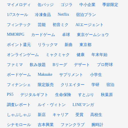
マイメロディ
缶バッジ
ゴジラ
中小企業
季節限定
Netflix
1/7スケール
冷凍食品
宿泊プラン
フィンテック
芸能
初音ミク
AIエージェント
MMORPG
カードゲーム
卓球
東京ゲームショウ
ポイント還元
リラックマ
新曲
東京都
オンラインゲーム
ミャクミャク
健康
年末年始
ファミマ
飲み放題
Bリーグ
デザート
プロ野球
Makuake
ボードゲーム
サプリメント
小学生
フィナンシェ
限定販売
クリエイター
学研
宿泊
PS5
デジタルギフト
生命保険
すとぷり
秋葉原
調査レポート
ルイ・ヴィトン
LINEマンガ
しゃぶしゃぶ
新店
キャリア
受賞
高校生
シナモロール
吉本興業
ファンクラブ
腕時計