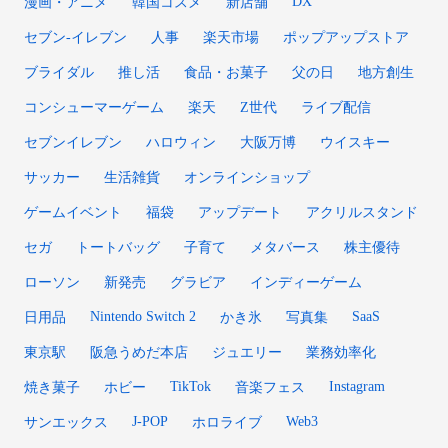
DX
漫画・アニメ
韓国コスメ
新店舗
セブン‐イレブン
人事
楽天市場
ポップアップストア
ブライダル
推し活
食品・お菓子
父の日
地方創生
コンシューマーゲーム
楽天
Z世代
ライブ配信
セブンイレブン
ハロウィン
大阪万博
ウイスキー
サッカー
生活雑貨
オンラインショップ
ゲームイベント
福袋
アップデート
アクリルスタンド
セガ
トートバッグ
子育て
メタバース
株主優待
ローソン
新発売
グラビア
インディーゲーム
Nintendo Switch 2
SaaS
日用品
かき氷
写真集
東京駅
阪急うめだ本店
ジュエリー
業務効率化
TikTok
Instagram
焼き菓子
ホビー
音楽フェス
J-POP
Web3
サンエックス
ホロライブ