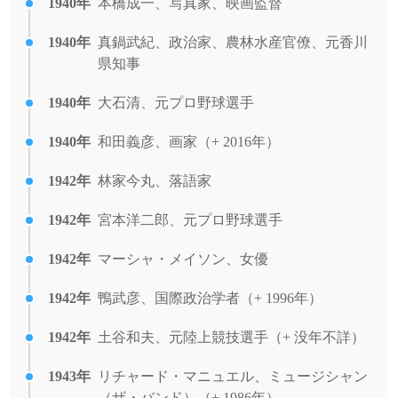
1940年
本橋成一、写真家、映画監督
1940年
真鍋武紀、政治家、農林水産官僚、元香川
県知事
1940年
大石清、元プロ野球選手
1940年
和田義彦、画家（+ 2016年）
1942年
林家今丸、落語家
1942年
宮本洋二郎、元プロ野球選手
1942年
マーシャ・メイソン、女優
1942年
鴨武彦、国際政治学者（+ 1996年）
1942年
土谷和夫、元陸上競技選手（+ 没年不詳）
1943年
リチャード・マニュエル、ミュージシャン
（ザ・バンド）（+ 1986年）