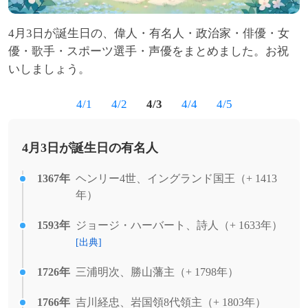
4月3日が誕生日の、偉人・有名人・政治家・俳優・女
優・歌手・スポーツ選手・声優をまとめました。お祝
いしましょう。
4/1
4/2
4/3
4/4
4/5
4月3日が誕生日の有名人
1367年
ヘンリー4世、イングランド国王（+ 1413
年）
1593年
ジョージ・ハーバート、詩人（+ 1633年）
[出典]
1726年
三浦明次、勝山藩主（+ 1798年）
1766年
吉川経忠、岩国領8代領主（+ 1803年）