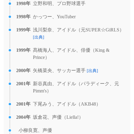
1998年
立野和明、プロ野球選手
1998年
かっつー、YouTuber
1999年
浅川梨奈、アイドル（元SUPER☆GiRLS）
[出典]
1999年
髙橋海人、アイドル、俳優（King &
Prince）
2000年
矢橋菜央、サッカー選手
[出典]
2001年
新谷真由、アイドル（パラディーク、元
Pimm's）
2001年
下尾みう、アイドル（AKB48）
2004年
坂倉花、声優（Liella!）
小柳良寛、声優