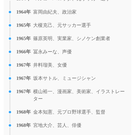
1964年
富岡由紀夫、政治家
1965年
大榎克己、元サッカー選手
1965年
篠原英明、実業家、シノケン創業者
1966年
冨永みーな、声優
1967年
井料瑠美、女優
1967年
坂本サトル、ミュージシャン
1967年
横山裕一、漫画家、美術家、イラストレー
ター
1968年
金本知憲、元プロ野球選手、監督
1968年
宮地大介、芸人、俳優