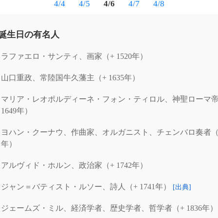
4/4
4/5
4/6
4/7
4/8
が誕生日の有名人
ラファエロ・サンティ、画家（+ 1520年）
山口重政、常陸国牛久藩主（+ 1635年）
マリア・レオポルディーネ・フォン・ティロル、神聖ローマ帝
1649年）
ヨハン・クーナウ、作曲家、オルガニスト、チェンバロ奏者（+ 
年）
アルヴィド・ホルン、政治家（+ 1742年）
ジャン＝バティスト・ルソー、詩人（+ 1741年）
[出典]
ジェームズ・ミル、経済学者、歴史学者、哲学者（+ 1836年）