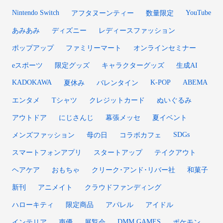
Nintendo Switch
YouTube
アフタヌーンティー
数量限定
あみあみ
ディズニー
レディースファッション
ポップアップ
ファミリーマート
オンラインセミナー
eスポーツ
限定グッズ
キャラクターグッズ
生成AI
KADOKAWA
K-POP
ABEMA
夏休み
バレンタイン
エンタメ
Tシャツ
クレジットカード
ぬいぐるみ
アウトドア
にじさんじ
幕張メッセ
夏イベント
SDGs
メンズファッション
母の日
コラボカフェ
スマートフォンアプリ
スタートアップ
テイクアウト
ヘアケア
おもちゃ
クリーク･アンド･リバー社
和菓子
新刊
アニメイト
クラウドファンディング
ハローキティ
限定商品
アパレル
アイドル
DMM GAMES
インテリア
声優
展覧会
ポケモン