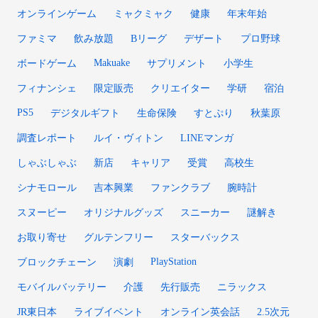
オンラインゲーム
ミャクミャク
健康
年末年始
ファミマ
飲み放題
Bリーグ
デザート
プロ野球
Makuake
ボードゲーム
サプリメント
小学生
フィナンシェ
限定販売
クリエイター
学研
宿泊
PS5
デジタルギフト
生命保険
すとぷり
秋葉原
調査レポート
ルイ・ヴィトン
LINEマンガ
しゃぶしゃぶ
新店
キャリア
受賞
高校生
シナモロール
吉本興業
ファンクラブ
腕時計
スヌーピー
オリジナルグッズ
スニーカー
謎解き
お取り寄せ
グルテンフリー
スターバックス
PlayStation
ブロックチェーン
演劇
モバイルバッテリー
介護
先行販売
ニラックス
JR東日本
ライブイベント
オンライン英会話
2.5次元