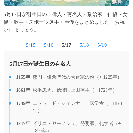
5月17日が誕生日の、偉人・有名人・政治家・俳優・女
優・歌手・スポーツ選手・声優をまとめました。お祝
いしましょう。
5/15
5/16
5/17
5/18
5/19
5月17日が誕生日の有名人
1155年
慈円、鎌倉時代の天台宗の僧（+ 1225年）
1661年
松平忠周、信濃国上田藩主（+ 1728年）
1749年
エドワード・ジェンナー、医学者（+ 1823
年）
1817年
イリニ・ヤーノシュ、発明家、化学者（+
1895年）