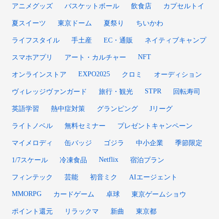
アニメグッズ
バスケットボール
飲食店
カプセルトイ
夏スイーツ
東京ドーム
夏祭り
ちいかわ
ライフスタイル
手土産
EC・通販
ネイティブキャンプ
NFT
スマホアプリ
アート・カルチャー
EXPO2025
オンラインストア
クロミ
オーディション
STPR
ヴィレッジヴァンガード
旅行・観光
回転寿司
英語学習
熱中症対策
グランピング
Jリーグ
ライトノベル
無料セミナー
プレゼントキャンペーン
マイメロディ
缶バッジ
ゴジラ
中小企業
季節限定
Netflix
1/7スケール
冷凍食品
宿泊プラン
フィンテック
芸能
初音ミク
AIエージェント
MMORPG
カードゲーム
卓球
東京ゲームショウ
ポイント還元
リラックマ
新曲
東京都