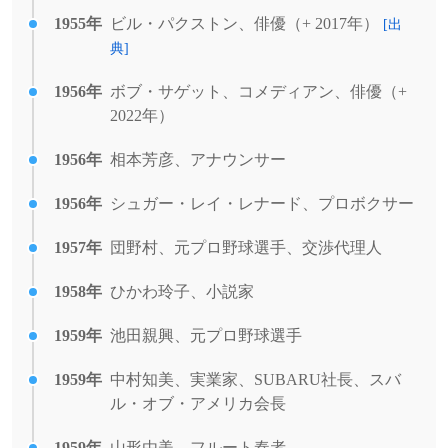
1955年
ビル・パクストン、俳優（+ 2017年）
[出
典]
1956年
ボブ・サゲット、コメディアン、俳優（+
2022年）
1956年
相本芳彦、アナウンサー
1956年
シュガー・レイ・レナード、プロボクサー
1957年
団野村、元プロ野球選手、交渉代理人
1958年
ひかわ玲子、小説家
1959年
池田親興、元プロ野球選手
1959年
中村知美、実業家、SUBARU社長、スバ
ル・オブ・アメリカ会長
1959年
山形由美、フルート奏者