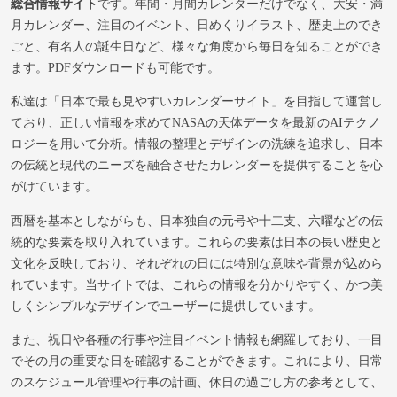
総合情報サイト
です。年間・月間カレンダーだけでなく、大安・満
月カレンダー、注目のイベント、日めくりイラスト、歴史上のでき
ごと、有名人の誕生日など、様々な角度から毎日を知ることができ
ます。PDFダウンロードも可能です。
私達は「日本で最も見やすいカレンダーサイト」を目指して運営し
ており、正しい情報を求めてNASAの天体データを最新のAIテクノ
ロジーを用いて分析。情報の整理とデザインの洗練を追求し、日本
の伝統と現代のニーズを融合させたカレンダーを提供することを心
がけています。
西暦を基本としながらも、日本独自の元号や十二支、六曜などの伝
統的な要素を取り入れています。これらの要素は日本の長い歴史と
文化を反映しており、それぞれの日には特別な意味や背景が込めら
れています。当サイトでは、これらの情報を分かりやすく、かつ美
しくシンプルなデザインでユーザーに提供しています。
また、祝日や各種の行事や注目イベント情報も網羅しており、一目
でその月の重要な日を確認することができます。これにより、日常
のスケジュール管理や行事の計画、休日の過ごし方の参考として、