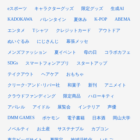
eスポーツ
キャラクターグッズ
限定グッズ
生成AI
KADOKAWA
K-POP
ABEMA
バレンタイン
夏休み
エンタメ
Tシャツ
クレジットカード
アウトドア
ぬいぐるみ
にじさんじ
幕張メッセ
メンズファッション
夏イベント
母の日
コラボカフェ
SDGs
スマートフォンアプリ
スタートアップ
テイクアウト
ヘアケア
おもちゃ
クリーク･アンド･リバー社
和菓子
新刊
アニメイト
クラウドファンディング
限定商品
ハローキティ
アパレル
アイドル
展覧会
インテリア
声優
DMM GAMES
ポケモン
電子書籍
日本酒
岡山大学
ノベルティ
お土産
サステナブル
カプコン
東京ビッグサイト
夏限定
地域活性化
いちご