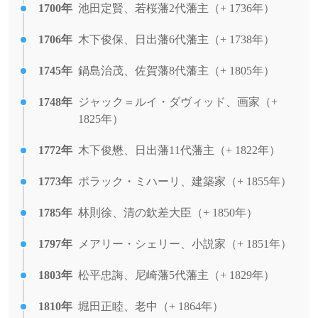
1700年
池田定賢、若桜藩2代藩主（+ 1736年）
1706年
木下俊保、日出藩6代藩主（+ 1738年）
1745年
鍋島治茂、佐賀藩8代藩主（+ 1805年）
1748年
ジャック＝ルイ・ダヴィッド、画家（+
1825年）
1772年
木下俊懋、日出藩11代藩主（+ 1822年）
1773年
ポラック・ミハーリ、建築家（+ 1855年）
1785年
林則徐、清の欽差大臣（+ 1850年）
1797年
メアリー・シェリー、小説家（+ 1851年）
1803年
松平忠誨、尼崎藩5代藩主（+ 1829年）
1810年
堀田正睦、老中（+ 1864年）