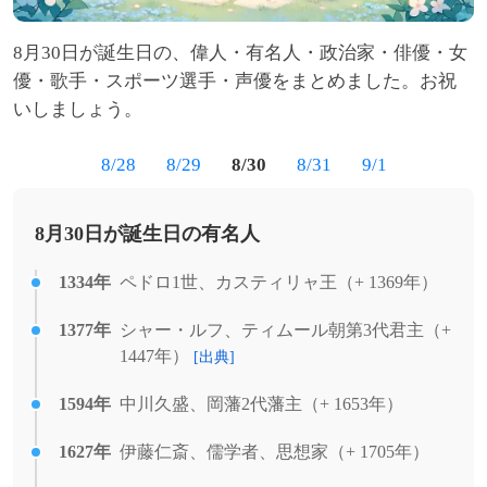
8月30日が誕生日の、偉人・有名人・政治家・俳優・女
優・歌手・スポーツ選手・声優をまとめました。お祝
いしましょう。
8/28
8/29
8/30
8/31
9/1
8月30日が誕生日の有名人
1334年
ペドロ1世、カスティリャ王（+ 1369年）
1377年
シャー・ルフ、ティムール朝第3代君主（+
1447年）
[出典]
1594年
中川久盛、岡藩2代藩主（+ 1653年）
1627年
伊藤仁斎、儒学者、思想家（+ 1705年）