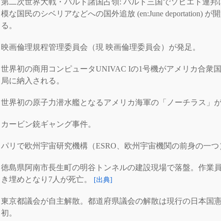
第二次世界大戦・バルト諸国占領: バルト三国でソビエト連邦
模な国民のシベリアなどへの国外追放 (en:June deportation) 
る。
映画倫理規程管理委員会（現 映画倫理委員会）が発足。
世界初の商用コンピュータUNIVAC Iの1号機がアメリカ合衆
局に納入される。
世界初の原子力潜水艦となるアメリカ海軍の「ノーチラス」
カービン銃ギャング事件。
パリで欧州宇宙研究機構（ESRO、欧州宇宙機関の前身の一つ
徳島県阿南市長生町の明谷トンネルの建設現場で落盤。作業員
き埋めとなり7人が死亡。
[出典]
東京都議会が自主解散。都道府県議会の解散は現行の日本国
初。