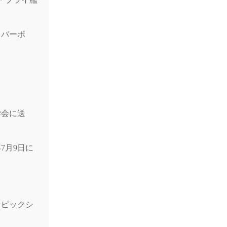
。
てバーボ
学会に送
7月9日に
ンピックシ