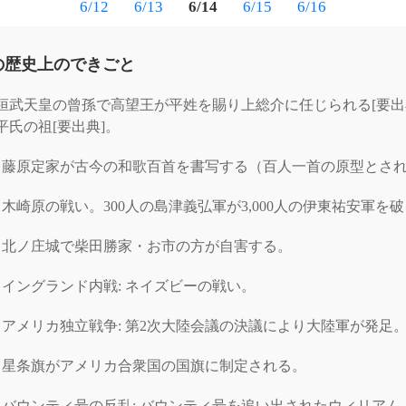
6/12
6/13
6/14
6/15
6/16
日の歴史上のできごと
桓武天皇の曾孫で高望王が平姓を賜り上総介に任じられる[要出
平氏の祖[要出典]。
藤原定家が古今の和歌百首を書写する（百人一首の原型とさ
木崎原の戦い。300人の島津義弘軍が3,000人の伊東祐安軍を
北ノ庄城で柴田勝家・お市の方が自害する。
イングランド内戦: ネイズビーの戦い。
アメリカ独立戦争: 第2次大陸会議の決議により大陸軍が発足
星条旗がアメリカ合衆国の国旗に制定される。
バウンティ号の反乱: バウンティ号を追い出されたウィリアム