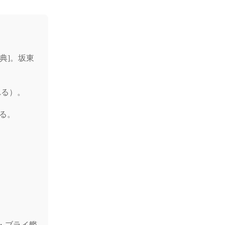
典]。坂東
れる）。
破る。
。
・ブライ艦