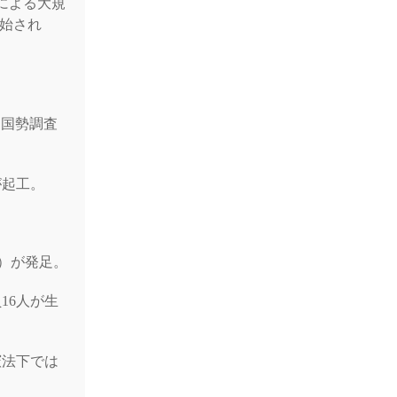
による大規
が開始され
国国勢調査
が起工。
）が発足。
16人が生
憲法下では