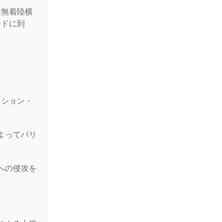
洋無着陸横
ンドに到
クション・
よってパリ
への侵攻を