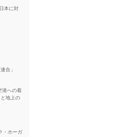
が日本に対
放連合」
ム空港への着
名と地上の
ク・ホーガ