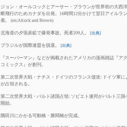
ジョン・オールコックとアーサー・ブラウンが世界初の大西
断飛行のためカナダを出発。16時間12分かけて翌日アイルラ
着。 (en:Alcock and Brown)
北海道の夕張炭鉱で爆発事故。死者209人。
[出典]
ブラジルが国際連盟を脱退。
[出典]
『スーパーマン』などが掲載されたアメリカの漫画雑誌『ア
コミックス』が創刊。
第二次世界大戦・ナチス・ドイツのフランス侵攻: ドイツ軍に
が占領される。
第二次世界大戦・バルト諸国占領: ソビエト連邦がバルト三国
開始。
隅田川にかかる可動橋・勝鬨橋が完成。