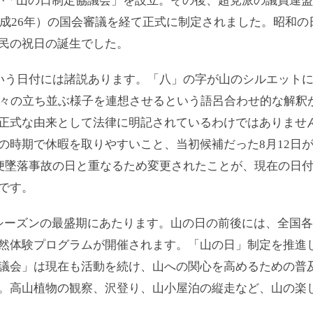
が「山の日制定協議会」を設立。その後、超党派の議員連
（平成26年）の国会審議を経て正式に制定されました。昭和
民の祝日の誕生でした。
という日付には諸説あります。「八」の字が山のシルエット
木々の立ち並ぶ様子を連想させるという語呂合わせ的な解釈
正式な由来として法律に明記されているわけではありませ
の時期で休暇を取りやすいこと、当初候補だった8月12日が1
3便墜落事故の日と重なるため変更されたことが、現在の日
です。
シーズンの最盛期にあたります。山の日の前後には、全国
然体験プログラムが開催されます。「山の日」制定を推進
議会」は現在も活動を続け、山への関心を高めるための普
。高山植物の観察、沢登り、山小屋泊の縦走など、山の楽