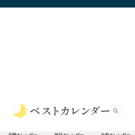
ベ
ス
ト