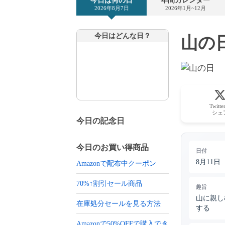
今日は何の日
年間カレンダー
2026年8月7日
2026年1月~12月
今日はどんな日？
山の日
Twitt
シェ
今日の記念日
今日のお買い得商品
日付
8月11日
Amazonで配布中クーポン
70%↑割引セール商品
趣旨
山に親し
在庫処分セールを見る方法
する
Amazonで50%OFFで購入でき