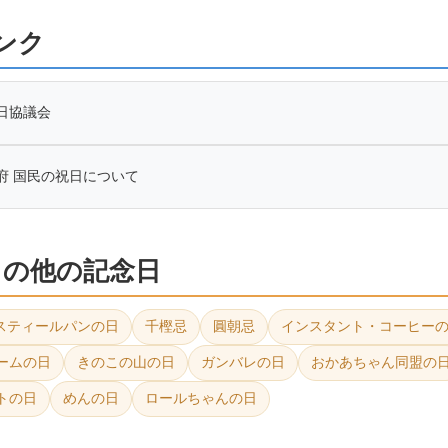
ンク
日協議会
府 国民の祝日について
1日の他の記念日
スティールパンの日
千樫忌
圓朝忌
インスタント・コーヒー
ームの日
きのこの山の日
ガンバレの日
おかあちゃん同盟の
トの日
めんの日
ロールちゃんの日