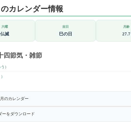
1日のカレンダー情報
六曜
吉日
月齢
仏滅
巳の日
27.7
十四節気・雑節
ゅう）
ょ）
年8月のカレンダー
ダーをダウンロード