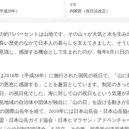
主管
（平成28年）
内閣府（祝日法改正）
の約75パーセントは山地です。その山々が大気と水を生み
長い歴史のなかで日本人の暮らしを支えてきました。そう
意識し、感謝する機会として生まれたのが、毎年8月11日
は2016年（平成28年）に施行された国民の祝日で、「山
の恩恵に感謝する」ことを趣旨としています。制定のきっかけ
日」の祝日化でした。海に対して山の祝日もという気運が
岳地域の自治体や団体が独自に「山の日」を設ける動きが
2年の国際山岳年を経て、2010年には日本山岳会・日本山岳
盟・日本山岳ガイド協会・日本ヒマラヤン・アドベンチャ