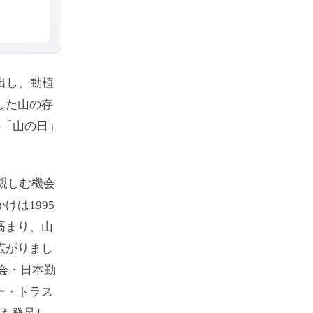
出し、動植
した山の存
の「山の日」
に親しむ機会
は1995
高まり、山
広がりまし
協会・日本勤
ー・トラス