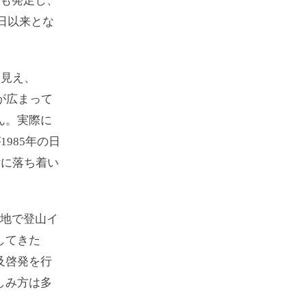
盟も発足し、
の日以来とな
に見え、
が広まって
ん。実際に
985年の日
付に落ち着い
各地で登山イ
してきた
及啓発を行
しみ方は多