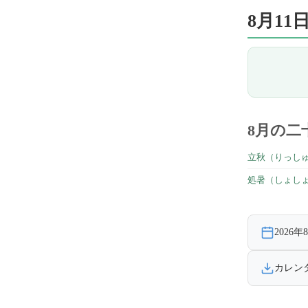
8月1
8月の二
立秋（りっし
処暑（しょし
2026
カレン