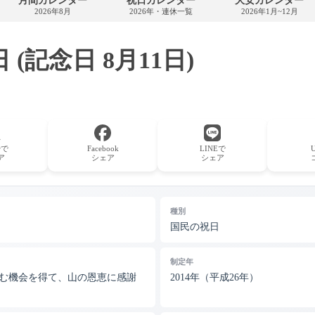
月間カレンダー
祝日カレンダー
大安カレンダー
カ
2026年8月
2026年・連休一覧
2026年1月~12月
レ
ン
ダ
ー
 (記念日 8月11日)
erで
Facebook
LINEで
ア
シェア
シェア
種別
国民の祝日
制定年
む機会を得て、山の恩恵に感謝
2014年（平成26年）