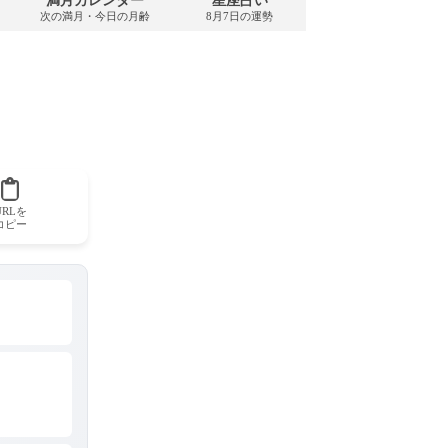
満月カレンダー
星座占い
PDFダウンロード
次の満月・今日の月齢
8月7日の運勢
2026年8月・無料
URLを
コピー