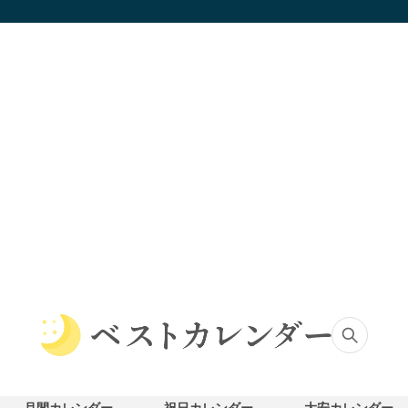
ベ
ス
ト