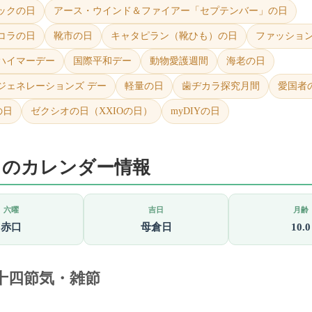
ックの日
アース・ウインド＆ファイアー「セプテンバー」の日
コラの日
靴市の日
キャタピラン（靴ひも）の日
ファッショ
ハイマーデー
国際平和デー
動物愛護週間
海老の日
ジェネレーションズ デー
軽量の日
歯ヂカラ探究月間
愛国者
の日
ゼクシオの日（XXIOの日）
myDIYの日
1日のカレンダー情報
六曜
吉日
月齢
赤口
母倉日
10.0
十四節気・雑節
）