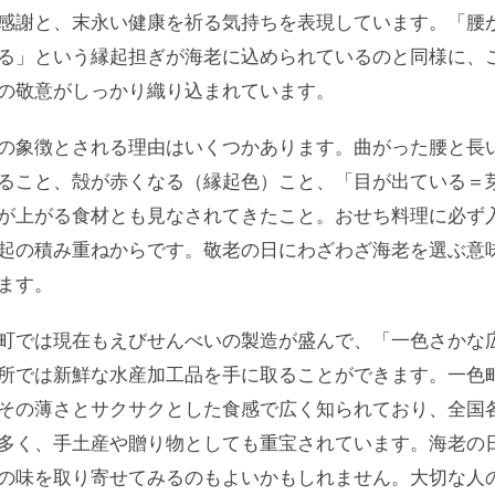
感謝と、末永い健康を祈る気持ちを表現しています。「腰
る」という縁起担ぎが海老に込められているのと同様に、
の敬意がしっかり織り込まれています。
の象徴とされる理由はいくつかあります。曲がった腰と長
ること、殻が赤くなる（縁起色）こと、「目が出ている＝
が上がる食材とも見なされてきたこと。おせち料理に必ず
起の積み重ねからです。敬老の日にわざわざ海老を選ぶ意
ます。
町では現在もえびせんべいの製造が盛んで、「一色さかな
所では新鮮な水産加工品を手に取ることができます。一色
その薄さとサクサクとした食感で広く知られており、全国
多く、手土産や贈り物としても重宝されています。海老の
の味を取り寄せてみるのもよいかもしれません。大切な人