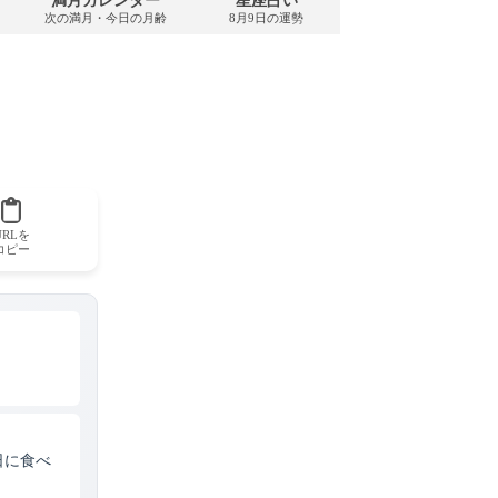
満月カレンダー
星座占い
PDFダウンロード
次の満月・今日の月齢
8月9日の運勢
2026年8月・無料
URLを
コピー
日に食べ