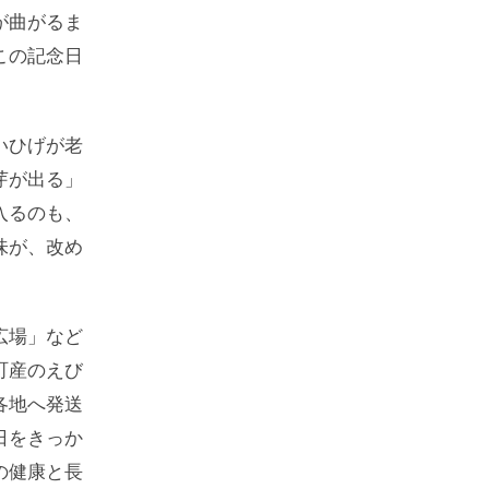
が曲がるま
この記念日
いひげが老
芽が出る」
入るのも、
味が、改め
広場」など
町産のえび
各地へ発送
日をきっか
の健康と長