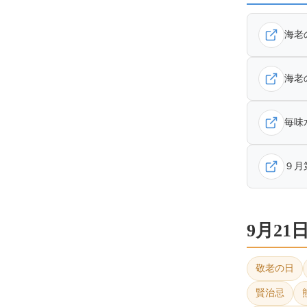
海老
海老
毎味
９月
9月2
敬老の日
賢治忌