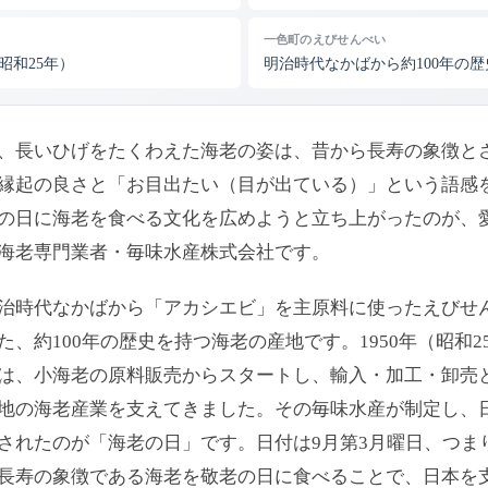
一色町のえびせんべい
（昭和25年）
明治時代なかばから約100年の歴
、長いひげをたくわえた海老の姿は、昔から長寿の象徴と
縁起の良さと「お目出たい（目が出ている）」という語感
の日に海老を食べる文化を広めようと立ち上がったのが、
海老専門業者・毎味水産株式会社です。
治時代なかばから「アカシエビ」を主原料に使ったえびせ
た、約100年の歴史を持つ海老の産地です。1950年（昭和2
は、小海老の原料販売からスタートし、輸入・加工・卸売
地の海老産業を支えてきました。その毎味水産が制定し、
されたのが「海老の日」です。日付は9月第3月曜日、つま
長寿の象徴である海老を敬老の日に食べることで、日本を