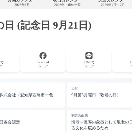
月間カレンダー
祝日カレンダー
大安カレンダー
カ
2026年8月
2026年・連休一覧
2026年1月~12月
レ
ン
ダ
ー
日 (記念日 9月21日)
erで
Facebook
LINEで
ア
シェア
シェア
日付
株式会社（愛知県西尾市一色
9月第3月曜日（敬老の日）
制定の由来
日協会認定
海老＝長寿の象徴として敬老の
る文化を広めるため