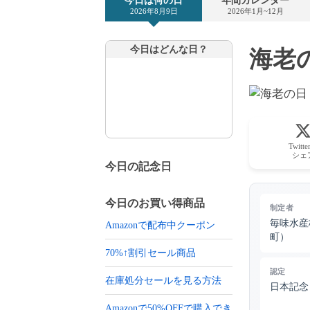
今日は何の日
年間カレンダー
2026年8月9日
2026年1月~12月
今日はどんな日？
海老の
Twitt
シェ
今日の記念日
今日のお買い得商品
制定者
毎味水産
Amazonで配布中クーポン
町）
70%↑割引セール商品
認定
在庫処分セールを見る方法
日本記念
Amazonで50%OFFで購入でき