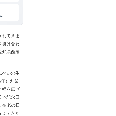
史
されてきま
を掛け合わ
愛知県西尾
んべいの生
5年）創業
と幅を広げ
日本記念日
り敬老の日
支えてきた