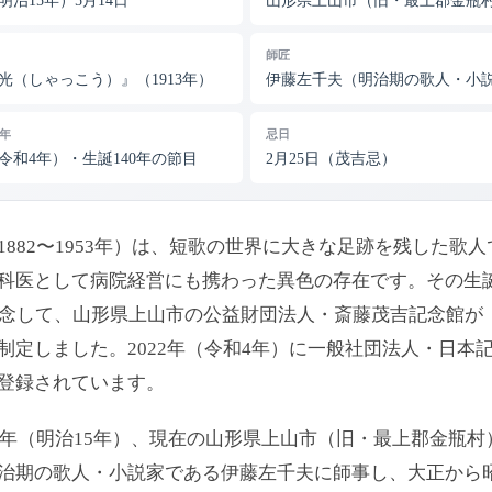
（明治15年）5月14日
山形県上山市（旧・最上郡金瓶
師匠
光（しゃっこう）』（1913年）
伊藤左千夫（明治期の歌人・小
年
忌日
（令和4年）・生誕140年の節目
2月25日（茂吉忌）
1882〜1953年）は、短歌の世界に大きな足跡を残した歌
科医として病院経営にも携わった異色の存在です。その生
記念して、山形県上山市の公益財団法人・斎藤茂吉記念館が
制定しました。2022年（令和4年）に一般社団法人・日本
登録されています。
82年（明治15年）、現在の山形県上山市（旧・最上郡金瓶
治期の歌人・小説家である伊藤左千夫に師事し、大正から