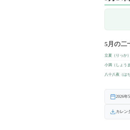
5月の二
立夏（りっか
小満（しょう
八十八夜（は
2026
カレン