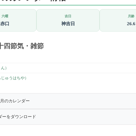
六曜
吉日
月齢
赤口
神吉日
26.6
十四節気・雑節
）
まん）
ちじゅうはちや）
年5月のカレンダー
ダーをダウンロード