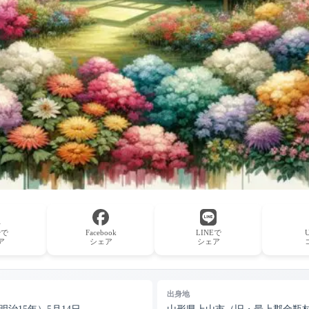
erで
Facebook
LINEで
ア
シェア
シェア
出身地