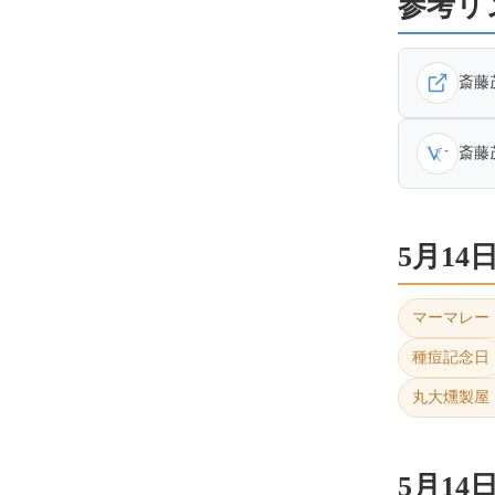
参考リ
斎藤
斎藤茂吉
5月1
マーマレー
種痘記念日
丸大燻製屋
5月1