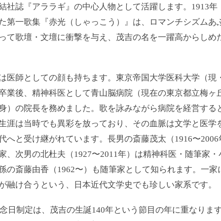
結社誌『アララギ』の中心人物として活躍します。1913年
た第一歌集『赤光（しゃっこう）』は、ロマンチシズムあ
って歌壇・文壇に衝撃を与え、茂吉の名を一躍高からしめ
は医師としての顔も持ちます。東京帝国大学医科大学（現
卒業後、精神科医として青山脳病院（現在の東京都立梅ヶ
身）の院長を務めました。歌を詠みながら病院を経営する
生涯は当時でも異彩を放っており、その血脈は文学と医学
代へと受け継がれています。長男の斎藤茂太（1916〜200
家、次男の北杜夫（1927〜2011年）は精神科医・随筆家
孫の斎藤由香（1962〜）も随筆家として知られます。一家
が融け合うという、日本近代文学史でも珍しい家系です。
の記念日制定は、茂吉の生誕140年という節目の年に重なりま