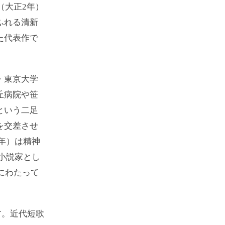
（大正2年）
ふれる清新
た代表作で
・東京大学
丘病院や笹
という二足
を交差させ
6年）は精神
・小説家とし
にわたって
す。近代短歌