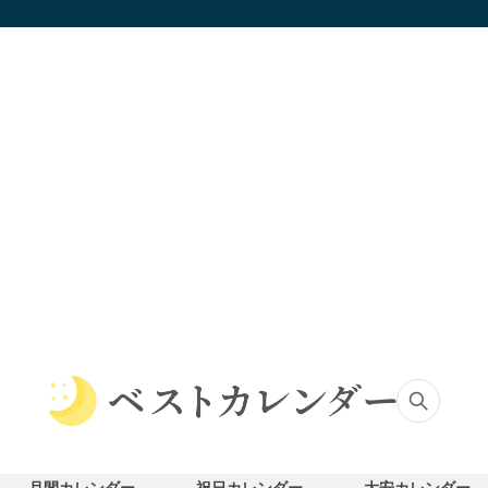
ベ
ス
ト