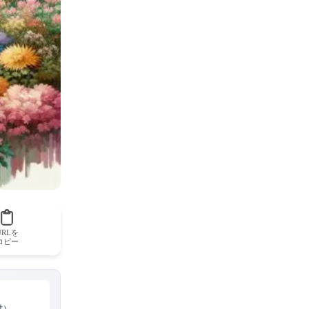
URLを
コピー