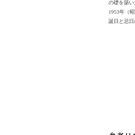
の礎を築い
1953年
誕日と忌日