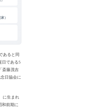
村）
説家）
人であると同
誕日である5
「斎藤茂吉
記念日協会に
村）に生まれ
昭和前期に