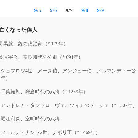
9/5
9/6
9/7
9/8
9/9
に亡くなった偉人
司馬懿、魏の政治家（* 179年）
藤原宇合、奈良時代の公卿（* 694年）
ジョフロワ4世、メーヌ伯、アンジュー伯、ノルマンディー公（* 
年）
千葉頼胤、鎌倉時代の武将（* 1239年）
アンドレア・ダンドロ、ヴェネツィアのドージェ（* 1307年）
堀江利真、室町時代の武将
フェルディナンド2世、ナポリ王（* 1469年）