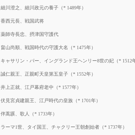
細川澄之、細川政元の養子（* 1489年）
香西元長、戦国武将
薬師寺長忠、摂津国守護代
畠山尚順、戦国時代の守護大名（* 1475年）
キャサリン・パー、イングランド王ヘンリー8世の妃（* 1512
誠仁親王、正親町天皇第五皇子（* 1552年）
井上正就、江戸幕府老中（* 1577年）
伏見宮貞建親王、江戸時代の皇族（* 1701年）
伴蒿蹊、歌人（* 1733年）
ラーマ1世、タイ国王、チャクリー王朝創始者（* 1737年）