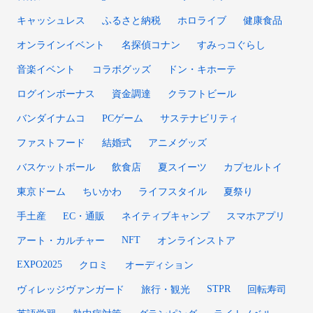
キャッシュレス
ふるさと納税
ホロライブ
健康食品
オンラインイベント
名探偵コナン
すみっコぐらし
音楽イベント
コラボグッズ
ドン・キホーテ
ログインボーナス
資金調達
クラフトビール
バンダイナムコ
PCゲーム
サステナビリティ
ファストフード
結婚式
アニメグッズ
バスケットボール
飲食店
夏スイーツ
カプセルトイ
東京ドーム
ちいかわ
ライフスタイル
夏祭り
手土産
EC・通販
ネイティブキャンプ
スマホアプリ
NFT
アート・カルチャー
オンラインストア
EXPO2025
クロミ
オーディション
STPR
ヴィレッジヴァンガード
旅行・観光
回転寿司