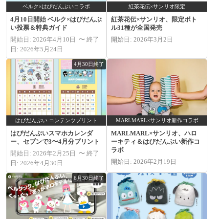
ベルク×はぴだんぶいコラボ
紅茶花伝×サンリオ限定
4月10日開始 ベルク×はぴだんぶ
紅茶花伝×サンリオ、限定ボト
い投票＆特典ガイド
ル31種が全国発売
開始日: 2026年4月10日 〜 終了
開始日: 2026年3月2日
日: 2026年5月24日
4月30日終了
はぴだんぶい コンテンツプリント
MARLMARL×サンリオ新作コラボ
はぴだんぶいスマホカレンダ
MARLMARL×サンリオ、ハロ
ー、セブンで3〜4月分プリント
ーキティ＆はぴだんぶい新作コ
ラボ
開始日: 2026年2月25日 〜 終了
開始日: 2026年2月19日
日: 2026年4月30日
6月30日終了