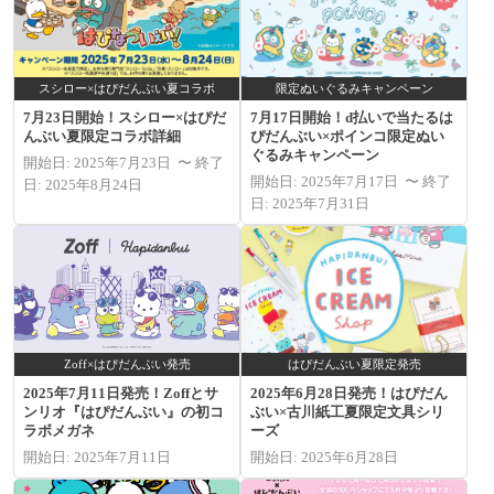
スシロー×はぴだんぶい夏コラボ
限定ぬいぐるみキャンペーン
7月23日開始！スシロー×はぴだ
7月17日開始！d払いで当たるは
んぶい夏限定コラボ詳細
ぴだんぶい×ポインコ限定ぬい
ぐるみキャンペーン
開始日: 2025年7月23日 〜 終了
開始日: 2025年7月17日 〜 終了
日: 2025年8月24日
日: 2025年7月31日
Zoff×はぴだんぶい発売
はぴだんぶい夏限定発売
2025年7月11日発売！Zoffとサ
2025年6月28日発売！はぴだん
ンリオ『はぴだんぶい』の初コ
ぶい×古川紙工夏限定文具シリ
ラボメガネ
ーズ
開始日: 2025年7月11日
開始日: 2025年6月28日