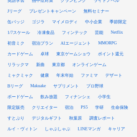
英語学習
熱中症対策
グランピング
ライトノベル
Jリーグ
プレゼントキャンペーン
無料セミナー
缶バッジ
ゴジラ
マイメロディ
中小企業
季節限定
Netflix
1/7スケール
冷凍食品
フィンテック
芸能
MMORPG
初音ミク
宿泊プラン
AIエージェント
カードゲーム
卓球
東京ゲームショウ
ポイント還元
リラックマ
新曲
東京都
オンラインゲーム
ミャクミャク
健康
年末年始
ファミマ
デザート
Makuake
Bリーグ
サプリメント
プロ野球
ボードゲーム
飲み放題
フィナンシェ
小学生
PS5
限定販売
クリエイター
宿泊
学研
生命保険
すとぷり
デジタルギフト
秋葉原
調査レポート
ルイ・ヴィトン
しゃぶしゃぶ
LINEマンガ
キャリア