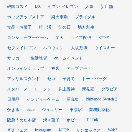
DX
韓国コスメ
セブン‐イレブン
人事
新店舗
ポップアップストア
楽天市場
ブライダル
食品・お菓子
推し活
父の日
地方創生
コンシューマーゲーム
楽天
ライブ配信
Z世代
セブンイレブン
ハロウィン
大阪万博
ウイスキー
サッカー
生活雑貨
ゲームイベント
オンラインショップ
福袋
アップデート
アクリルスタンド
セガ
子育て
トートバッグ
メタバース
ローソン
株主優待
新発売
グラビア
Nintendo Switch 2
日用品
インディーゲーム
写真集
SaaS
かき氷
ジュエリー
東京駅
業務効率化
TikTok
阪急うめだ本店
焼き菓子
ホビー
Instagram
J-POP
Web3
音楽フェス
サンエックス