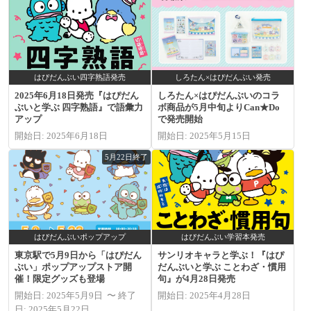
はぴだんぶい四字熟語発売
しろたん×はぴだんぶい発売
2025年6月18日発売『はぴだん
しろたん×はぴだんぶいのコラ
ぶいと学ぶ 四字熟語』で語彙力
ボ商品が5月中旬よりCan★Do
アップ
で発売開始
開始日: 2025年6月18日
開始日: 2025年5月15日
5月22日終了
はぴだんぶいポップアップ
はぴだんぶい学習本発売
東京駅で5月9日から「はぴだん
サンリオキャラと学ぶ！『はぴ
ぶい」ポップアップストア開
だんぶいと学ぶ ことわざ・慣用
催！限定グッズも登場
句』が4月28日発売
開始日: 2025年5月9日 〜 終了
開始日: 2025年4月28日
日: 2025年5月22日