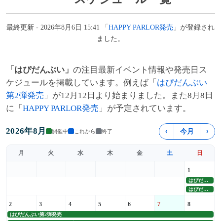
最終更新 - 2026年8月6日 15:41 「
HAPPY PARLOR発売
」が登録され
ました。
「はぴだんぶい」
の注目最新イベント情報や発売日ス
ケジュールを掲載しています。例えば「
はぴだんぶい
第2弾発売
」が12月12日より始まりました。また8月8日
に「
HAPPY PARLOR発売
」が予定されています。
2026年8月
‹
今月
›
開催中
これから
終了
月
火
水
木
金
土
日
1
はぴだんぶい第2弾発売
はぴだんぶいスマホカレンダー
2
3
4
5
6
7
8
はぴだんぶい第2弾発売