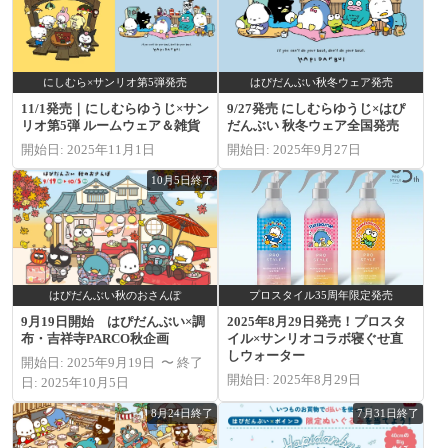
にしむら×サンリオ第5弾発売
はぴだんぶい秋冬ウェア発売
11/1発売｜にしむらゆうじ×サン
9/27発売 にしむらゆうじ×はぴ
リオ第5弾 ルームウェア＆雑貨
だんぶい 秋冬ウェア全国発売
開始日: 2025年11月1日
開始日: 2025年9月27日
10月5日終了
はぴだんぶい秋のおさんぽ
プロスタイル35周年限定発売
9月19日開始 はぴだんぶい×調
2025年8月29日発売！プロスタ
布・吉祥寺PARCO秋企画
イル×サンリオコラボ寝ぐせ直
しウォーター
開始日: 2025年9月19日 〜 終了
開始日: 2025年8月29日
日: 2025年10月5日
8月24日終了
7月31日終了