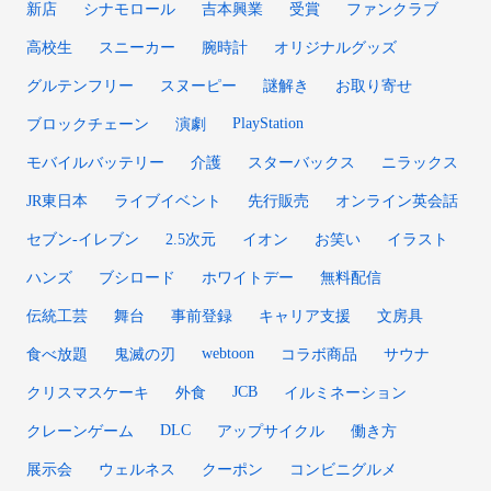
新店
シナモロール
吉本興業
受賞
ファンクラブ
高校生
スニーカー
腕時計
オリジナルグッズ
グルテンフリー
スヌーピー
謎解き
お取り寄せ
PlayStation
ブロックチェーン
演劇
モバイルバッテリー
介護
スターバックス
ニラックス
JR東日本
ライブイベント
先行販売
オンライン英会話
セブン-イレブン
2.5次元
イオン
お笑い
イラスト
ハンズ
ブシロード
ホワイトデー
無料配信
伝統工芸
舞台
事前登録
キャリア支援
文房具
webtoon
食べ放題
鬼滅の刃
コラボ商品
サウナ
JCB
クリスマスケーキ
外食
イルミネーション
DLC
クレーンゲーム
アップサイクル
働き方
展示会
ウェルネス
クーポン
コンビニグルメ