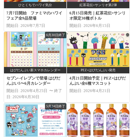
ひとくちでハワイ気分
紅茶花伝×サンリオ第2弾
7月7日開始 ファミマのハワイ
6月15日発売｜紅茶花伝×サンリ
フェア全9品登場
オ限定30種ボトル
開始日: 2026年7月7日
開始日: 2026年6月15日
6月30日終了
はぴだんぶい新スマホカレンダー
PEZ×はぴだんぶい発売
セブン‐イレブンで登場 はぴだ
4月21日開始予定｜PEZ×はぴだ
んぶい5〜6月カレンダー
んぶい全6種マスコット
開始日: 2026年4月25日 〜 終了
開始日: 2026年4月21日
日: 2026年6月30日
5月24日終了