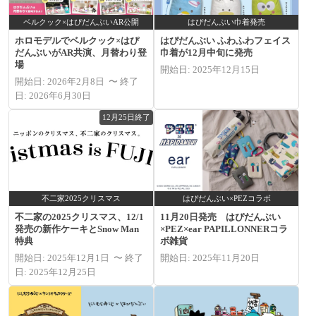
ベルクック×はぴだんぶいAR公開
はぴだんぶい巾着発売
ホロモデルでベルクック×はぴ
はぴだんぶい ふわふわフェイス
だんぶいがAR共演、月替わり登
巾着が12月中旬に発売
場
開始日: 2025年12月15日
開始日: 2026年2月8日 〜 終了
日: 2026年6月30日
12月25日終了
不二家2025クリスマス
はぴだんぶい×PEZコラボ
不二家の2025クリスマス、12/1
11月20日発売 はぴだんぶい
発売の新作ケーキとSnow Man
×PEZ×ear PAPILLONNERコラ
特典
ボ雑貨
開始日: 2025年12月1日 〜 終了
開始日: 2025年11月20日
日: 2025年12月25日