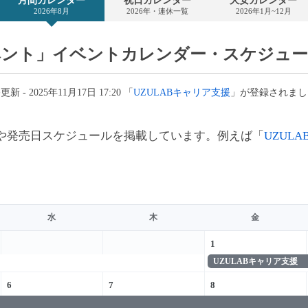
月間カレンダー
祝日カレンダー
大安カレンダー
カ
2026年8月
2026年・連休一覧
2026年1月~12月
レ
ン
ダ
ー
ベント」イベントカレンダー・スケジュー
新 - 2025年11月17日 17:20 「
UZULABキャリア支援
」が登録されまし
や発売日スケジュールを掲載しています。例えば「
UZUL
水
木
金
1
UZULABキャリア支援
6
7
8