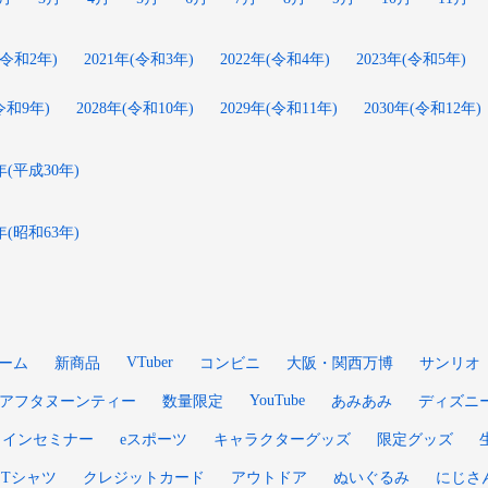
(令和2年)
2021年(令和3年)
2022年(令和4年)
2023年(令和5年)
(令和9年)
2028年(令和10年)
2029年(令和11年)
2030年(令和12年)
8年(平成30年)
8年(昭和63年)
VTuber
ーム
新商品
コンビニ
大阪・関西万博
サンリオ
YouTube
アフタヌーンティー
数量限定
あみあみ
ディズニ
ラインセミナー
eスポーツ
キャラクターグッズ
限定グッズ
Tシャツ
クレジットカード
アウトドア
ぬいぐるみ
にじさ