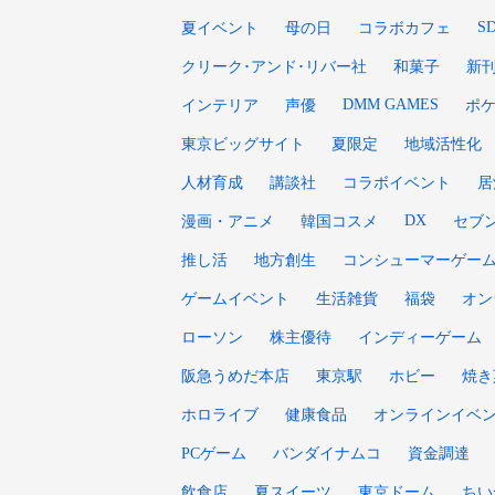
S
夏イベント
母の日
コラボカフェ
クリーク･アンド･リバー社
和菓子
新
DMM GAMES
インテリア
声優
ポ
東京ビッグサイト
夏限定
地域活性化
人材育成
講談社
コラボイベント
居
DX
漫画・アニメ
韓国コスメ
セブ
推し活
地方創生
コンシューマーゲー
ゲームイベント
生活雑貨
福袋
オン
ローソン
株主優待
インディーゲーム
阪急うめだ本店
東京駅
ホビー
焼き
ホロライブ
健康食品
オンラインイベ
PCゲーム
バンダイナムコ
資金調達
飲食店
夏スイーツ
東京ドーム
ちい