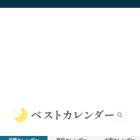
ベ
ス
ト