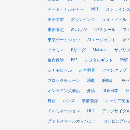
NFT
アート・カルチャー
オンライン
英語学習
グランピング
ライトノベル
季節限定
缶バッジ
1/7スケール
フ
東京ゲームショウ
AIエージェント
ポ
Makuake
ファミマ
Bリーグ
サプリ
PS5
生命保険
デジタルギフト
学研
シナモロール
吉本興業
ファンクラブ
ブロックチェーン
演劇
腕時計
モバ
オンライン英会話
介護
JR東日本
セ
舞台
ハンズ
事前登録
キャリア支援
DLC
イルミネーション
アップサイク
グッドスマイルカンパニー
コンビニグル