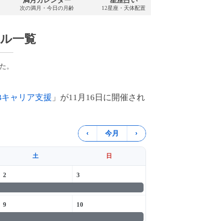
満月カレンダー
星座占い
PDFダウンロ
次の満月・今日の月齢
12星座・天体配置
2026年・無料
ル一覧
た。
ABキャリア支援
」が11月16日に開催され
‹
今月
›
土
日
2
3
9
10