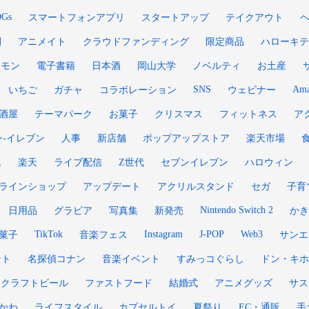
DGs
スマートフォンアプリ
スタートアップ
テイクアウト
刊
アニメイト
クラウドファンディング
限定商品
ハローキテ
ケモン
電子書籍
日本酒
岡山大学
ノベルティ
お土産
SNS
Ama
いちご
ガチャ
コラボレーション
ウェビナー
酒屋
テーマパーク
お菓子
クリスマス
フィットネス
ア
ン‐イレブン
人事
新店舗
ポップアップストア
楽天市場
ム
楽天
ライブ配信
Z世代
セブンイレブン
ハロウィン
ラインショップ
アップデート
アクリルスタンド
セガ
子育
Nintendo Switch 2
日用品
グラビア
写真集
新発売
かき
TikTok
Instagram
J-POP
Web3
菓子
音楽フェス
サンエ
ント
名探偵コナン
音楽イベント
すみっコぐらし
ドン・キホ
クラフトビール
ファストフード
結婚式
アニメグッズ
サス
かわ
ライフスタイル
カプセルトイ
夏祭り
EC・通販
手