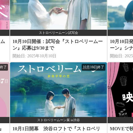
ストロベリームーン試写会
ーム
10月10日開催：試写会『ストロベリームー
10月10
ン』応募は9/30まで
ーン』シ
開始日: 2025年10月10日
開始日: 202
日終了
10月10日終了
ストロベリームーン展 in渋谷
』
10月1日開幕 渋谷ロフトで『ストロベリ
MOVEで