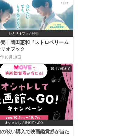
シナリオブック発売
日発売｜岡田惠和『ストロベリーム
ナリオブック
5年10月10日
10月7日終了
オシャレして映画館へGO
秋の装い購入で映画鑑賞券が当た