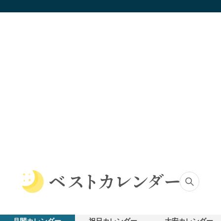
ベ
ス
ト