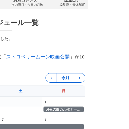
満月カレンダー
星座占い
PDFダウンロ
次の満月・今日の月齢
12星座・天体配置
2026年・無料
ジュール一覧
ました。
ば「
ストロベリームーン映画公開
」が10
‹
今月
›
土
日
1
月夜の白カルボナーラ発売
7
8