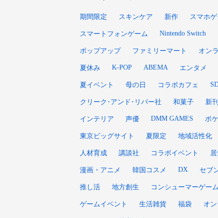
期間限定
スキンケア
新作
スマホゲ
Nintendo Switch
スマートフォンゲーム
ポップアップ
ファミリーマート
オン
K-POP
ABEMA
夏休み
エンタメ
S
夏イベント
母の日
コラボカフェ
クリーク･アンド･リバー社
和菓子
新
DMM GAMES
インテリア
声優
ポ
東京ビッグサイト
夏限定
地域活性化
人材育成
講談社
コラボイベント
居
DX
漫画・アニメ
韓国コスメ
セブ
推し活
地方創生
コンシューマーゲー
ゲームイベント
生活雑貨
福袋
オン