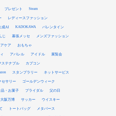
Steam
プレゼント
ー
レディースファッション
KADOKAWA
生成AI
バレンタイン
んじ
幕張メッセ
メンズファッション
ヘアケア
おもちゃ
ィ
アパレル
アイドル
展覧会
サステナブル
カプコン
zon
スタンプラリー
ネットサービス
クセサリー
ゴールデンウィーク
食品・お菓子
ブライダル
父の日
大阪万博
サッカー
ウイスキー
て
トートバッグ
メタバース