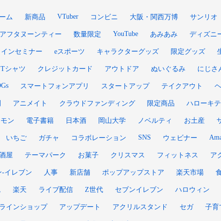
VTuber
ーム
新商品
コンビニ
大阪・関西万博
サンリオ
YouTube
アフタヌーンティー
数量限定
あみあみ
ディズニ
ラインセミナー
eスポーツ
キャラクターグッズ
限定グッズ
Tシャツ
クレジットカード
アウトドア
ぬいぐるみ
にじさ
DGs
スマートフォンアプリ
スタートアップ
テイクアウト
刊
アニメイト
クラウドファンディング
限定商品
ハローキテ
ケモン
電子書籍
日本酒
岡山大学
ノベルティ
お土産
SNS
Ama
いちご
ガチャ
コラボレーション
ウェビナー
酒屋
テーマパーク
お菓子
クリスマス
フィットネス
ア
ン‐イレブン
人事
新店舗
ポップアップストア
楽天市場
ム
楽天
ライブ配信
Z世代
セブンイレブン
ハロウィン
ラインショップ
アップデート
アクリルスタンド
セガ
子育