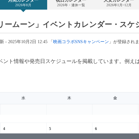
月間カレンダー
祝日カレンダー
大安カレンダー
カ
2026年8月
2026年・連休一覧
2026年1月~12月
レ
ン
ダ
ー
リームーン」イベントカレンダー・スケ
- 2025年10月2日 12:45 「
映画コラボSNSキャンペーン
」が登録され
ベント情報や発売日スケジュールを掲載しています。例え
水
木
金
4
5
6