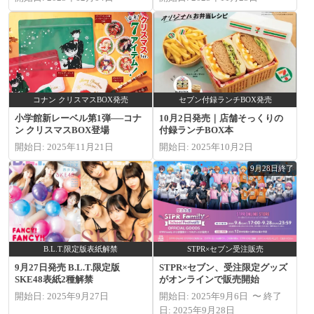
コナン クリスマスBOX発売
セブン付録ランチBOX発売
小学館新レーベル第1弾──コナ
10月2日発売｜店舗そっくりの
ン クリスマスBOX登場
付録ランチBOX本
開始日: 2025年11月21日
開始日: 2025年10月2日
9月28日終了
B.L.T.限定版表紙解禁
STPR×セブン受注販売
9月27日発売 B.L.T.限定版
STPR×セブン、受注限定グッズ
SKE48表紙2種解禁
がオンラインで販売開始
開始日: 2025年9月27日
開始日: 2025年9月6日 〜 終了
日: 2025年9月28日