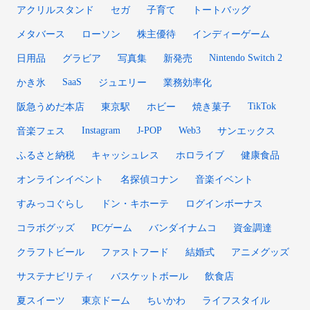
アクリルスタンド
セガ
子育て
トートバッグ
メタバース
ローソン
株主優待
インディーゲーム
Nintendo Switch 2
日用品
グラビア
写真集
新発売
SaaS
かき氷
ジュエリー
業務効率化
TikTok
阪急うめだ本店
東京駅
ホビー
焼き菓子
Instagram
J-POP
Web3
音楽フェス
サンエックス
ふるさと納税
キャッシュレス
ホロライブ
健康食品
オンラインイベント
名探偵コナン
音楽イベント
すみっコぐらし
ドン・キホーテ
ログインボーナス
コラボグッズ
PCゲーム
バンダイナムコ
資金調達
クラフトビール
ファストフード
結婚式
アニメグッズ
サステナビリティ
バスケットボール
飲食店
夏スイーツ
東京ドーム
ちいかわ
ライフスタイル