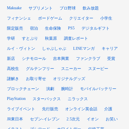
Makuake
サプリメント
プロ野球
飲み放題
フィナンシェ
ボードゲーム
クリエイター
小学生
PS5
限定販売
宿泊
生命保険
デジタルギフト
学研
すとぷり
秋葉原
調査レポート
ルイ・ヴィトン
しゃぶしゃぶ
LINEマンガ
キャリア
新店
シナモロール
吉本興業
ファンクラブ
受賞
高校生
グルテンフリー
スニーカー
スヌーピー
謎解き
お取り寄せ
オリジナルグッズ
ブロックチェーン
演劇
腕時計
モバイルバッテリー
PlayStation
スターバックス
ニラックス
ライブイベント
先行販売
オンライン英会話
介護
JR東日本
セブン-イレブン
2.5次元
イオン
お笑い
イラスト
ブシロード
ホワイトデー
伝統工芸