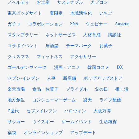
ノベルティ
お土産
サステナブル
カプコン
東京ビッグサイト
夏限定
地域活性化
いちご
SNS
Amazon
ガチャ
コラボレーション
ウェビナー
スタンプラリー
ネットサービス
人材育成
講談社
コラボイベント
居酒屋
テーマパーク
お菓子
クリスマス
フィットネス
アクセサリー
DX
ゴールデンウィーク
漫画・アニメ
韓国コスメ
セブン‐イレブン
人事
新店舗
ポップアップストア
楽天市場
食品・お菓子
ブライダル
父の日
推し活
地方創生
コンシューマーゲーム
楽天
ライブ配信
Z世代
セブンイレブン
ハロウィン
大阪万博
サッカー
ウイスキー
ゲームイベント
生活雑貨
福袋
オンラインショップ
アップデート