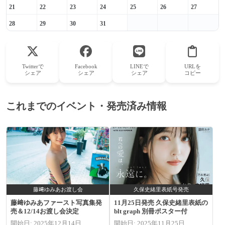
21
22
23
24
25
26
27
28
29
30
31
Twitterで
Facebook
LINEで
URLを
シェア
シェア
シェア
コピー
これまでのイベント・発売済み情報
藤﨑ゆみあお渡し会
久保史緒里表紙号発売
藤﨑ゆみあファースト写真集発
11月25日発売 久保史緒里表紙の
売＆12/14お渡し会決定
blt graph 別冊ポスター付
開始日: 2025年12月14日
開始日: 2025年11月25日