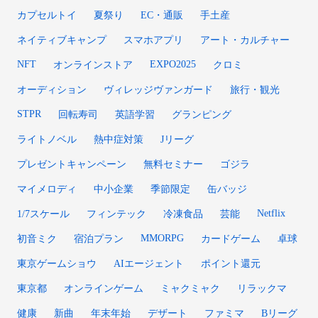
カプセルトイ
夏祭り
EC・通販
手土産
ネイティブキャンプ
スマホアプリ
アート・カルチャー
NFT
EXPO2025
オンラインストア
クロミ
オーディション
ヴィレッジヴァンガード
旅行・観光
STPR
回転寿司
英語学習
グランピング
ライトノベル
熱中症対策
Jリーグ
プレゼントキャンペーン
無料セミナー
ゴジラ
マイメロディ
中小企業
季節限定
缶バッジ
Netflix
1/7スケール
フィンテック
冷凍食品
芸能
MMORPG
初音ミク
宿泊プラン
カードゲーム
卓球
東京ゲームショウ
AIエージェント
ポイント還元
東京都
オンラインゲーム
ミャクミャク
リラックマ
健康
新曲
年末年始
デザート
ファミマ
Bリーグ