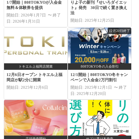
1/7開始｜808TOKYOが入会金
りよ子の新刊『せいろダイエッ
無料＆体験券を提供
ト』発売 30日で続く置き換え
法
開始日: 2026年1月7日 〜 終了
開始日: 2025年12月25日
日: 2026年1月31日
12月20日終了
トキエル上福岡店開業
808TOKYO冬の入会割引
12月6日オープン トキエル上福
12/1開始｜808TOKYO冬キャン
岡店が駅2分に開業
ペーンで入会金2万円割引
開始日: 2025年12月6日
開始日: 2025年12月1日 〜 終了
日: 2025年12月20日
店頭発売開始
サプリ選び本発売