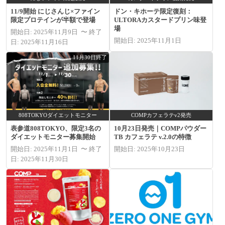
11/9開始 にじさんじ×ファイン
ドン・キホーテ限定復刻：
限定プロテインが半額で登場
ULTORAカスタードプリン味登
場
開始日: 2025年11月9日 〜 終了
開始日: 2025年11月1日
日: 2025年11月16日
11月30日終了
808TOKYOダイエットモニター
COMPカフェラテv2発売
表参道808TOKYO、限定3名の
10月23日発売｜COMPパウダー
ダイエットモニター募集開始
TB カフェラテ v.2.0の特徴
開始日: 2025年11月1日 〜 終了
開始日: 2025年10月23日
日: 2025年11月30日