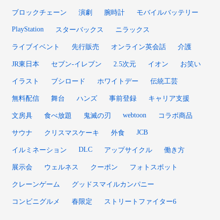
ブロックチェーン
演劇
腕時計
モバイルバッテリー
PlayStation
スターバックス
ニラックス
ライブイベント
先行販売
オンライン英会話
介護
JR東日本
セブン-イレブン
2.5次元
イオン
お笑い
イラスト
ブシロード
ホワイトデー
伝統工芸
無料配信
舞台
ハンズ
事前登録
キャリア支援
webtoon
文房具
食べ放題
鬼滅の刃
コラボ商品
JCB
サウナ
クリスマスケーキ
外食
DLC
イルミネーション
アップサイクル
働き方
展示会
ウェルネス
クーポン
フォトスポット
クレーンゲーム
グッドスマイルカンパニー
コンビニグルメ
春限定
ストリートファイター6