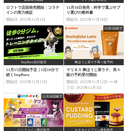
ロフトで店頭発売開始：コラテ
11月18日発売：科学で選ぶサプ
インの実力検証
リ選びの教科書
開始日: 2025年12月1日
開始日: 2025年11月18日
12月3日終了
StepBurn先行販売
棒ほうじ茶ラテ再々販予約
11月15日開始予定｜1日10分で
マリネス 棒ほうじ茶ラテ、再々
続くStepBurn
販の予約受付開始
開始日: 2025年11月15日
開始日: 2025年11月12日 〜 終
了日: 2025年12月3日
11月16日終了
にじファイン限定販売
カスタードプリン復刻発売