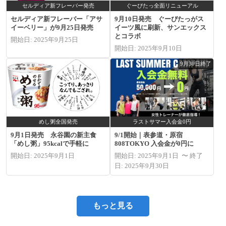
セルディア新フレーバー発売
ぐーぴたっ全面リニューアル
セルディア新フレーバー「アサ
9月10日発売 ぐーぴたっがス
イーベリー」が9月25日発売
イーツ風に刷新、サンエックス
とコラボ
開始日: 2025年9月25日
開始日: 2025年9月10日
9月30日終了
めし粥全国発売
ラストサマー入会金0円
9月1日発売 永谷園の新主食
9/1開始｜表参道・原宿
「めし粥」95kcalで手軽に
808TOKYO 入会金が0円に
開始日: 2025年9月1日
開始日: 2025年9月1日 〜 終了
日: 2025年9月30日
もっと見る