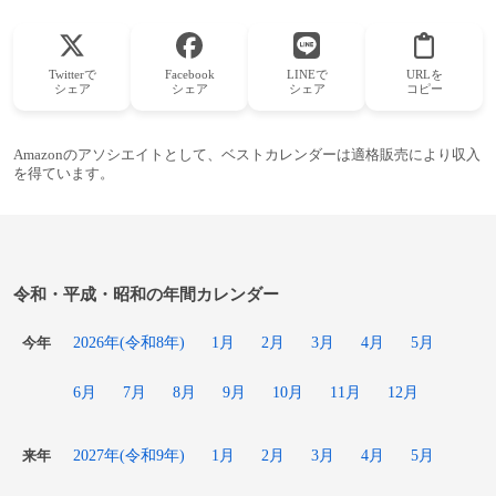
Twitterで
Facebook
LINEで
URLを
シェア
シェア
シェア
コピー
Amazonのアソシエイトとして、ベストカレンダーは適格販売により収入
を得ています。
令和・平成・昭和の年間カレンダー
2026年(令和8年)
1月
2月
3月
4月
5月
今年
6月
7月
8月
9月
10月
11月
12月
2027年(令和9年)
1月
2月
3月
4月
5月
来年