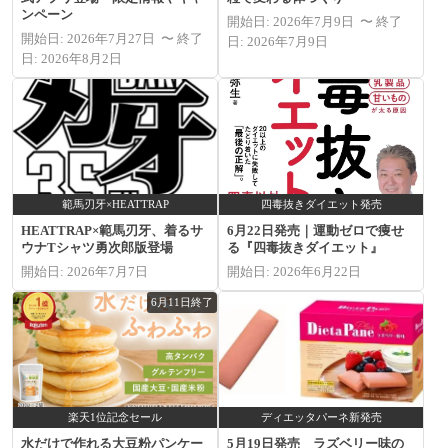
ンペーン
開始日: 2026年7月9日 〜 終了
開始日: 2026年7月27日 〜 終了
日: 2026年7月9日
日: 2026年8月2日
範馬刃牙×HEATTRAP
四毒抜きダイエット発売
HEATTRAP×範馬刃牙、着るサ
6月22日発売｜運動ゼロで痩せ
ウナTシャツ勇次郎版登場
る『四毒抜きダイエット』
開始日: 2026年7月7日
開始日: 2026年6月22日
6月11日終了
楽天1位記念セール
ディエッタパーネ新発売
水だけで作れる大豆粉パンケー
5月19日発売 ラズベリー味の