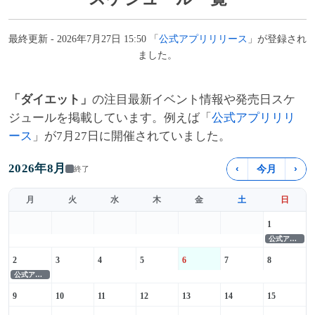
最終更新 - 2026年7月27日 15:50 「
公式アプリリリース
」が登録され
ました。
「ダイエット」
の注目最新イベント情報や発売日スケ
ジュールを掲載しています。例えば「
公式アプリリリ
ース
」が7月27日に開催されていました。
2026年8月
‹
今月
›
終了
月
火
水
木
金
土
日
1
公式アプリリリース
2
3
4
5
6
7
8
公式アプリリリース
9
10
11
12
13
14
15