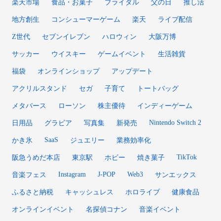
楽天市場
食品・お菓子
ブライダル
父の日
推し活
地方創生
コンシューマーゲーム
楽天
ライブ配信
Z世代
セブンイレブン
ハロウィン
大阪万博
サッカー
ウイスキー
ゲームイベント
生活雑貨
福袋
オンラインショップ
アップデート
アクリルスタンド
セガ
子育て
トートバッグ
メタバース
ローソン
株主優待
インディーゲーム
Nintendo Switch 2
日用品
グラビア
写真集
新発売
SaaS
かき氷
ジュエリー
業務効率化
TikTok
阪急うめだ本店
東京駅
ホビー
焼き菓子
Instagram
J-POP
Web3
音楽フェス
サンエックス
ふるさと納税
キャッシュレス
ホロライブ
健康食品
オンラインイベント
名探偵コナン
音楽イベント