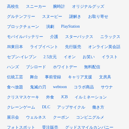
高校生
スニーカー
腕時計
オリジナルグッズ
グルテンフリー
スヌーピー
謎解き
お取り寄せ
PlayStation
ブロックチェーン
演劇
モバイルバッテリー
介護
スターバックス
ニラックス
JR東日本
ライブイベント
先行販売
オンライン英会話
セブン-イレブン
2.5次元
イオン
お笑い
イラスト
ハンズ
ブシロード
ホワイトデー
無料配信
伝統工芸
舞台
事前登録
キャリア支援
文房具
webtoon
食べ放題
鬼滅の刃
コラボ商品
サウナ
JCB
クリスマスケーキ
外食
イルミネーション
DLC
クレーンゲーム
アップサイクル
働き方
展示会
ウェルネス
クーポン
コンビニグルメ
フォトスポット
受注販売
グッドスマイルカンパニー