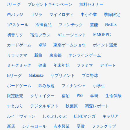
Jリーグ
プレゼントキャンペーン
無料セミナー
缶バッジ
ゴジラ
マイメロディ
中小企業
季節限定
Netflix
1/7スケール
冷凍食品
フィンテック
芸能
MMORPG
初音ミク
宿泊プラン
AIエージェント
カードゲーム
卓球
東京ゲームショウ
ポイント還元
リラックマ
新曲
東京都
オンラインゲーム
ミャクミャク
健康
年末年始
ファミマ
デザート
Makuake
Bリーグ
サプリメント
プロ野球
ボードゲーム
飲み放題
フィナンシェ
小学生
PS5
限定販売
クリエイター
宿泊
学研
生命保険
すとぷり
デジタルギフト
秋葉原
調査レポート
ルイ・ヴィトン
しゃぶしゃぶ
LINEマンガ
キャリア
新店
シナモロール
吉本興業
受賞
ファンクラブ