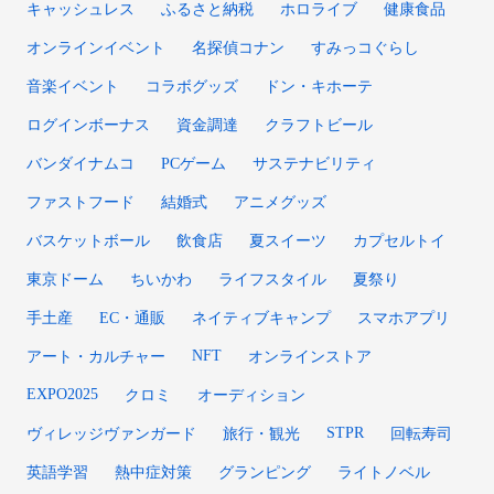
キャッシュレス
ふるさと納税
ホロライブ
健康食品
オンラインイベント
名探偵コナン
すみっコぐらし
音楽イベント
コラボグッズ
ドン・キホーテ
ログインボーナス
資金調達
クラフトビール
バンダイナムコ
PCゲーム
サステナビリティ
ファストフード
結婚式
アニメグッズ
バスケットボール
飲食店
夏スイーツ
カプセルトイ
東京ドーム
ちいかわ
ライフスタイル
夏祭り
手土産
EC・通販
ネイティブキャンプ
スマホアプリ
NFT
アート・カルチャー
オンラインストア
EXPO2025
クロミ
オーディション
STPR
ヴィレッジヴァンガード
旅行・観光
回転寿司
英語学習
熱中症対策
グランピング
ライトノベル