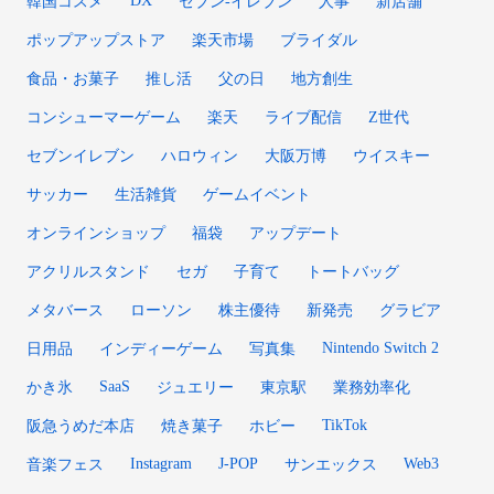
韓国コスメ
セブン‐イレブン
人事
新店舗
ポップアップストア
楽天市場
ブライダル
食品・お菓子
推し活
父の日
地方創生
コンシューマーゲーム
楽天
ライブ配信
Z世代
セブンイレブン
ハロウィン
大阪万博
ウイスキー
サッカー
生活雑貨
ゲームイベント
オンラインショップ
福袋
アップデート
アクリルスタンド
セガ
子育て
トートバッグ
メタバース
ローソン
株主優待
新発売
グラビア
Nintendo Switch 2
日用品
インディーゲーム
写真集
SaaS
かき氷
ジュエリー
東京駅
業務効率化
TikTok
阪急うめだ本店
焼き菓子
ホビー
Instagram
J-POP
Web3
音楽フェス
サンエックス