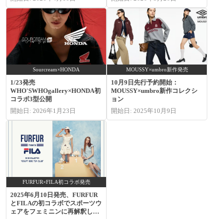
Sourcream×HONDA
MOUSSY×umbro新作発売
1/23発売
10月9日先行予約開始：
WHO'SWHOgallery×HONDA初
MOUSSY×umbro新作コレクシ
コラボ3型公開
ョン
開始日: 2026年1月23日
開始日: 2025年10月9日
FURFUR×FILA初コラボ発売
2025年6月10日発売、FURFUR
とFILAの初コラボでスポーツウ
ェアをフェミニンに再解釈した