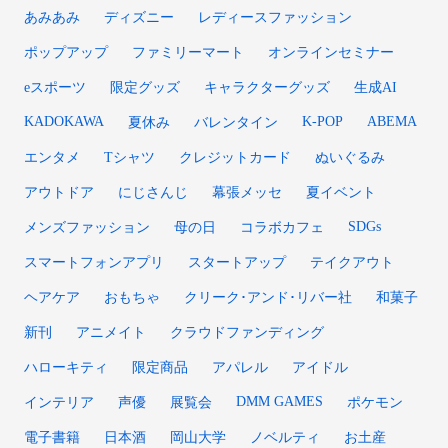
あみあみ
ディズニー
レディースファッション
ポップアップ
ファミリーマート
オンラインセミナー
eスポーツ
限定グッズ
キャラクターグッズ
生成AI
KADOKAWA
K-POP
ABEMA
夏休み
バレンタイン
エンタメ
Tシャツ
クレジットカード
ぬいぐるみ
アウトドア
にじさんじ
幕張メッセ
夏イベント
SDGs
メンズファッション
母の日
コラボカフェ
スマートフォンアプリ
スタートアップ
テイクアウト
ヘアケア
おもちゃ
クリーク･アンド･リバー社
和菓子
新刊
アニメイト
クラウドファンディング
ハローキティ
限定商品
アパレル
アイドル
DMM GAMES
インテリア
声優
展覧会
ポケモン
電子書籍
日本酒
岡山大学
ノベルティ
お土産