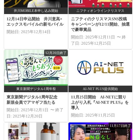
井川MOBILE本申し込み開始
ニフティオンラインクリスマス
12月14日申込開始 井川意高×
ニフティのクリスマスSNS投稿
エックスモバイルの新モバイル
キャンペーンが12/11開始、抽選
で豪華賞品
開始日: 2025年12月14日
開始日: 2025年12月11日 〜 終
了日: 2025年12月25日
12月20日終了
東京新聞デジタル1周年祭
AI-NET PLUS提供開始
東京新聞デジタル1周年記念
11月25日開始 AI-NETに競り
新規会員でアマギフ当たる
上がり入札『AI-NET PLUS』を
導入
開始日: 2025年12月1日 〜 終了
開始日: 2025年11月25日
日: 2025年12月20日
11月17日終了