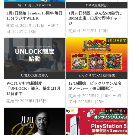
毎日15分ラジオWEEK
DMM支店開設
2月2日開始｜radiko15周年 毎日
1月26日開設 みんなの銀行に
15分ラジオWEEK
DMM支店、口座で即時チャー
ジ
開始日: 2026年2月2日 〜 終了
開始日: 2026年1月26日
日: 2026年2月8日
1月25日終了
UNLOCK制度導入
ビックリマンAI名刺提供
WCTCが社内新制度
12/16開始：ビックリマンAI名
「UNLOCK」導入、提出は1月
刺メーカー（40日間限定）
15日まで
開始日: 2025年12月16日 〜 終
開始日: 2026年1月15日
了日: 2026年1月25日
12月25日終了