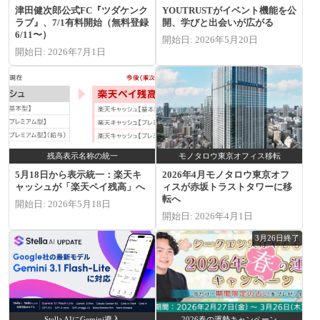
津田健次郎公式FC『ツダケンク
YOUTRUSTがイベント機能を公
ラブ』、7/1有料開始（無料登録
開、学びと出会いが広がる
6/11〜）
開始日: 2026年5月20日
開始日: 2026年7月1日
残高表示名称の統一
モノタロウ東京オフィス移転
5月18日から表示統一：楽天キ
2026年4月モノタロウ東京オフ
ャッシュが「楽天ペイ残高」へ
ィスが赤坂トラストタワーに移
転へ
開始日: 2026年5月18日
開始日: 2026年4月1日
3月26日終了
Stella AIにGemini導入
2026春の運勢キャンペーン