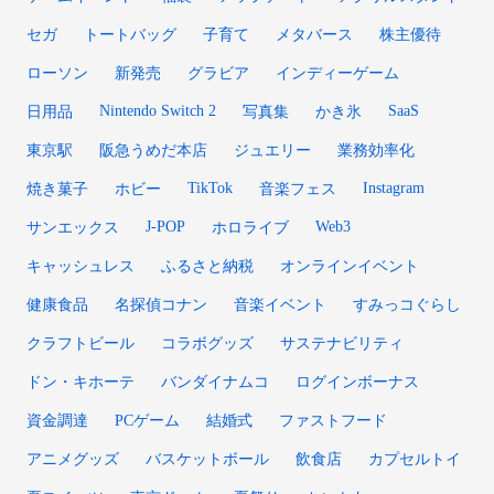
セガ
トートバッグ
子育て
メタバース
株主優待
ローソン
新発売
グラビア
インディーゲーム
Nintendo Switch 2
SaaS
日用品
写真集
かき氷
東京駅
阪急うめだ本店
ジュエリー
業務効率化
TikTok
Instagram
焼き菓子
ホビー
音楽フェス
J-POP
Web3
サンエックス
ホロライブ
キャッシュレス
ふるさと納税
オンラインイベント
健康食品
名探偵コナン
音楽イベント
すみっコぐらし
クラフトビール
コラボグッズ
サステナビリティ
ドン・キホーテ
バンダイナムコ
ログインボーナス
資金調達
PCゲーム
結婚式
ファストフード
アニメグッズ
バスケットボール
飲食店
カプセルトイ