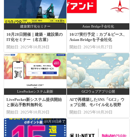
建築業IT化セミナー
Asian Bridge子会社化
10月28日開催｜建築・建設業の
10/27実行予定：カブ＆ピース、
IT化セミナー（名古屋）
Asian Bridgeを子会社化
開始日: 2025年10月28日
開始日: 2025年10月27日
LivePocketシステム刷新
GC2ウェブアプリ公開
LivePocket新システム提供開始
AIで再構築したSNS「GC2」ウ
と振込手数料無料化
ェブ公開、モバイル化も視野
開始日: 2025年10月20日
開始日: 2025年10月20日
10月10日終了