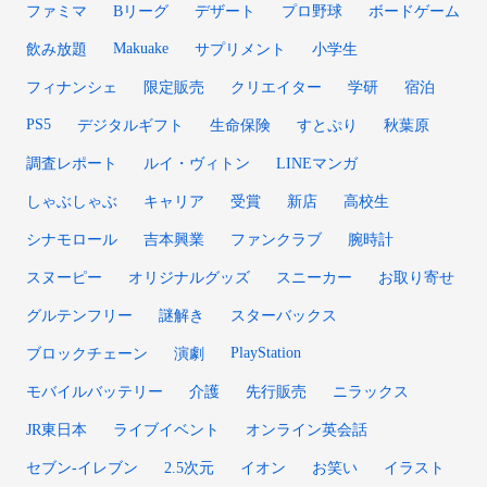
ファミマ
Bリーグ
デザート
プロ野球
ボードゲーム
Makuake
飲み放題
サプリメント
小学生
フィナンシェ
限定販売
クリエイター
学研
宿泊
PS5
デジタルギフト
生命保険
すとぷり
秋葉原
調査レポート
ルイ・ヴィトン
LINEマンガ
しゃぶしゃぶ
キャリア
受賞
新店
高校生
シナモロール
吉本興業
ファンクラブ
腕時計
スヌーピー
オリジナルグッズ
スニーカー
お取り寄せ
グルテンフリー
謎解き
スターバックス
PlayStation
ブロックチェーン
演劇
モバイルバッテリー
介護
先行販売
ニラックス
JR東日本
ライブイベント
オンライン英会話
セブン-イレブン
2.5次元
イオン
お笑い
イラスト