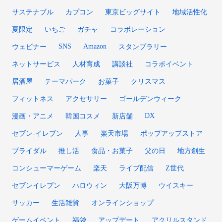
サステナブル
カプコン
東京ビッグサイト
地域活性化
夏限定
いちご
ガチャ
コラボレーション
SNS
Amazon
ウェビナー
スタンプラリー
ネットサービス
人材育成
講談社
コラボイベント
居酒屋
テーマパーク
お菓子
クリスマス
フィットネス
アクセサリー
ゴールデンウィーク
DX
漫画・アニメ
韓国コスメ
新店舗
セブン‐イレブン
人事
楽天市場
ポップアップストア
ブライダル
推し活
食品・お菓子
父の日
地方創生
コンシューマーゲーム
楽天
ライブ配信
Z世代
セブンイレブン
ハロウィン
大阪万博
ウイスキー
サッカー
生活雑貨
オンラインショップ
ゲームイベント
福袋
アップデート
アクリルスタンド