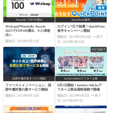
Wantedly TOP100選出
QuickPoint後半
WizleapがWantedly Awards
ログイン7日で抽選！QuickPoint
2025でTOP100選出、9/25表彰
後半キャンペーン開始
式へ
開始日: 2025年9月16日 〜 終了
開始日: 2025年9月25日
日: 2025年9月30日
9月7日終了
誹謗中傷対策サービス開始
hololive6thfesアフター上映
ファーストイノベーション、誹
9月5日開始！hololive 6th fesア
謗中傷対策の新サービス開始
フター上映全国映画館で開催
開始日: 2025年9月13日
開始日: 2025年9月5日 〜 終了
日: 2025年9月7日