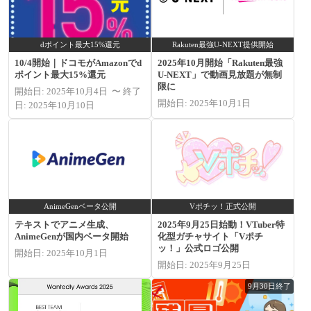
dポイント最大15%還元
Rakuten最強U-NEXT提供開始
10/4開始｜ドコモがAmazonでd
2025年10月開始「Rakuten最強
ポイント最大15%還元
U-NEXT」で動画見放題が無制
限に
開始日: 2025年10月4日 〜 終了
開始日: 2025年10月1日
日: 2025年10月10日
AnimeGenベータ公開
Vポチッ！正式公開
テキストでアニメ生成、
2025年9月25日始動！VTuber特
AnimeGenが国内ベータ開始
化型ガチャサイト「Vポチ
ッ！」公式ロゴ公開
開始日: 2025年10月1日
開始日: 2025年9月25日
9月30日終了