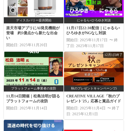
ディスカバリー提供開始
にゃるら×ひろゆき対談
楽天市場アプリにAI発見機能が
11月17日22:30配信｜にゃるら×
登場 約5億点から新たな出会
ひろゆきがNGなし対談
い
開始日: 2025年11月17日 〜 終
開始日: 2025年11月20日
了日: 2025年11月17日
12月1日終了
プラットフォーム事業者の攻防
秋のプレゼントキャンペーン'25
11月14日開催｜松島法明が語る
CREATIVE VILLAGE「秋のプ
プラットフォームの攻防
レゼント'25」応募と賞品ガイド
開始日: 2025年11月14日
開始日: 2025年11月4日 〜 終了
日: 2025年12月1日