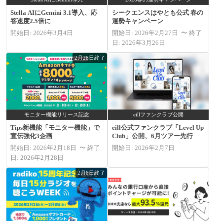
Stella AIにGemini 3.1導入、応
シークエンスはやとも公式 春の
答速度2.5倍に
運勢キャンペーン
開始日: 2026年3月4日
開始日: 2026年2月27日 〜 終了
日: 2026年3月26日
2月28日終了
モニター機能リリース記念
eillファンクラブ公開
Tips新機能「モニター機能」で
eill公式ファンクラブ「Level Up
宣伝強化3企画
Club」公開、6月ツアー先行
開始日: 2026年2月18日 〜 終了
開始日: 2026年2月7日
日: 2026年2月28日
2月8日終了