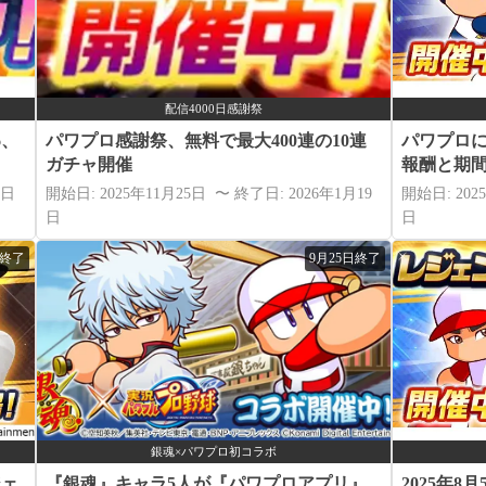
配信4000日感謝祭
6、
パワプロ感謝祭、無料で最大400連の10連
パワプロ
ガチャ開催
報酬と期
5日
開始日: 2025年11月25日 〜 終了日: 2026年1月19
開始日: 202
日
日
日終了
9月25日終了
銀魂×パワプロ初コラボ
ジェ
『銀魂』キャラ5人が『パワプロアプリ』
2025年