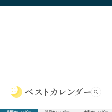
ベ
ス
ト