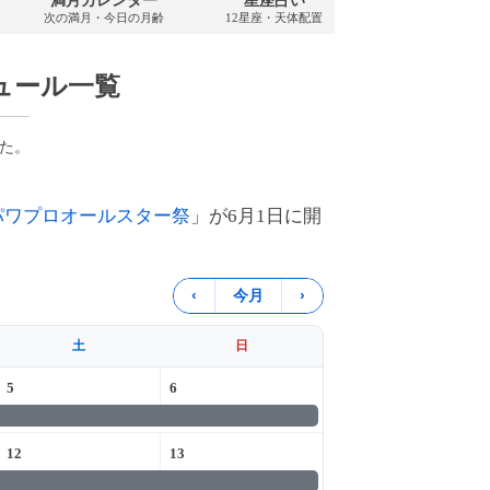
満月カレンダー
星座占い
PDFダウンロ
次の満月・今日の月齢
12星座・天体配置
2026年・無料
ュール一覧
た。
パワプロオールスター祭
」が6月1日に開
‹
今月
›
土
日
5
6
12
13