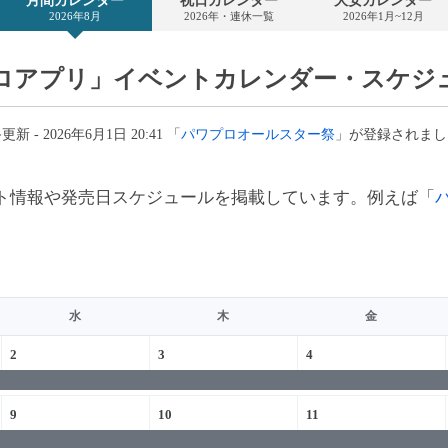
月間カレンダー
祝日カレンダー
大安カレンダー
カ
2026年8月
2026年・連休一覧
2026年1月~12月
レ
ン
ダ
ー
ロアプリ」イベントカレンダー・スケジ
新 - 2026年6月1日 20:41 「
パワプロオールスター祭
」が登録されまし
ト情報や発売日スケジュールを掲載しています。例えば「
水
木
金
2
3
4
9
10
11