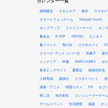
カレンダー一覧
期間限定
スキンケア
新作
スマホゲ
Nintendo Switch
スマートフォンゲーム
ポップアップ
ファミリーマート
オン
K-POP
ABEMA
夏休み
エンタメ
S
夏イベント
母の日
コラボカフェ
クリーク･アンド･リバー社
和菓子
新
DMM GAMES
インテリア
声優
ポ
東京ビッグサイト
夏限定
地域活性化
人材育成
講談社
コラボイベント
居
DX
漫画・アニメ
韓国コスメ
セブ
推し活
地方創生
コンシューマーゲー
ゲームイベント
生活雑貨
福袋
オン