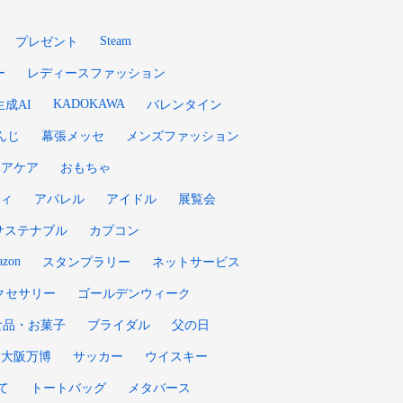
Steam
プレゼント
ー
レディースファッション
KADOKAWA
生成AI
バレンタイン
んじ
幕張メッセ
メンズファッション
ヘアケア
おもちゃ
ィ
アパレル
アイドル
展覧会
サステナブル
カプコン
zon
スタンプラリー
ネットサービス
クセサリー
ゴールデンウィーク
食品・お菓子
ブライダル
父の日
大阪万博
サッカー
ウイスキー
て
トートバッグ
メタバース