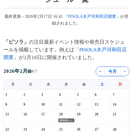
最終更新 - 2026年2月17日 16:41 「
PISOLA水戸河和田店開業
」が登
録されました。
「ピソラ」
の注目最新イベント情報や発売日スケジュ
ールを掲載しています。例えば「
PISOLA水戸河和田店
開業
」が2月18日に開催されていました。
2026年2月
‹
今月
›
終了
月
火
水
木
金
土
日
1
2
3
4
5
6
7
8
9
10
11
12
13
14
15
16
17
18
19
20
21
PISOLA水戸河和田店開業
22
23
24
25
26
27
28