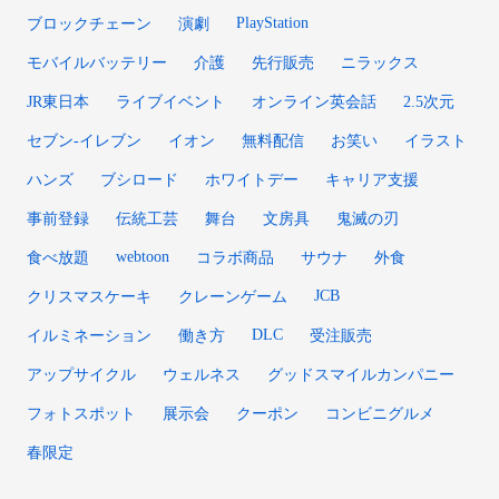
PlayStation
ブロックチェーン
演劇
モバイルバッテリー
介護
先行販売
ニラックス
JR東日本
ライブイベント
オンライン英会話
2.5次元
セブン-イレブン
イオン
無料配信
お笑い
イラスト
ハンズ
ブシロード
ホワイトデー
キャリア支援
事前登録
伝統工芸
舞台
文房具
鬼滅の刃
webtoon
食べ放題
コラボ商品
サウナ
外食
JCB
クリスマスケーキ
クレーンゲーム
DLC
イルミネーション
働き方
受注販売
アップサイクル
ウェルネス
グッドスマイルカンパニー
フォトスポット
展示会
クーポン
コンビニグルメ
春限定