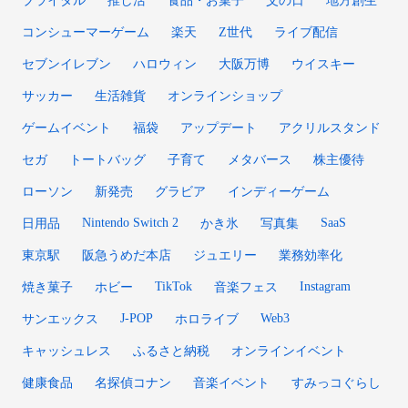
ブライダル
推し活
食品・お菓子
父の日
地方創生
コンシューマーゲーム
楽天
Z世代
ライブ配信
セブンイレブン
ハロウィン
大阪万博
ウイスキー
サッカー
生活雑貨
オンラインショップ
ゲームイベント
福袋
アップデート
アクリルスタンド
セガ
トートバッグ
子育て
メタバース
株主優待
ローソン
新発売
グラビア
インディーゲーム
Nintendo Switch 2
SaaS
日用品
かき氷
写真集
東京駅
阪急うめだ本店
ジュエリー
業務効率化
TikTok
Instagram
焼き菓子
ホビー
音楽フェス
J-POP
Web3
サンエックス
ホロライブ
キャッシュレス
ふるさと納税
オンラインイベント
健康食品
名探偵コナン
音楽イベント
すみっコぐらし