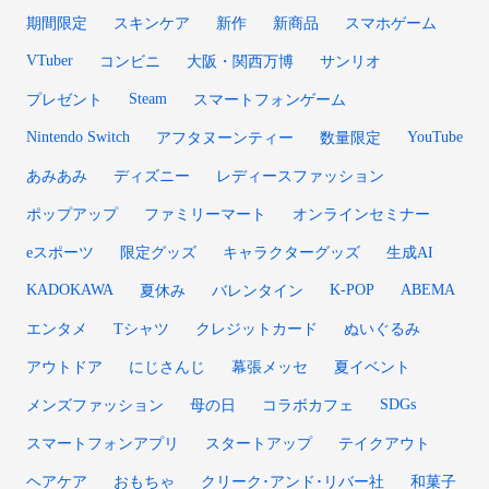
期間限定
スキンケア
新作
新商品
スマホゲーム
VTuber
コンビニ
大阪・関西万博
サンリオ
Steam
プレゼント
スマートフォンゲーム
Nintendo Switch
YouTube
アフタヌーンティー
数量限定
あみあみ
ディズニー
レディースファッション
ポップアップ
ファミリーマート
オンラインセミナー
eスポーツ
限定グッズ
キャラクターグッズ
生成AI
KADOKAWA
K-POP
ABEMA
夏休み
バレンタイン
エンタメ
Tシャツ
クレジットカード
ぬいぐるみ
アウトドア
にじさんじ
幕張メッセ
夏イベント
SDGs
メンズファッション
母の日
コラボカフェ
スマートフォンアプリ
スタートアップ
テイクアウト
ヘアケア
おもちゃ
クリーク･アンド･リバー社
和菓子