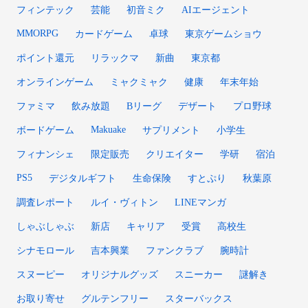
フィンテック
芸能
初音ミク
AIエージェント
MMORPG
カードゲーム
卓球
東京ゲームショウ
ポイント還元
リラックマ
新曲
東京都
オンラインゲーム
ミャクミャク
健康
年末年始
ファミマ
飲み放題
Bリーグ
デザート
プロ野球
Makuake
ボードゲーム
サプリメント
小学生
フィナンシェ
限定販売
クリエイター
学研
宿泊
PS5
デジタルギフト
生命保険
すとぷり
秋葉原
調査レポート
ルイ・ヴィトン
LINEマンガ
しゃぶしゃぶ
新店
キャリア
受賞
高校生
シナモロール
吉本興業
ファンクラブ
腕時計
スヌーピー
オリジナルグッズ
スニーカー
謎解き
お取り寄せ
グルテンフリー
スターバックス