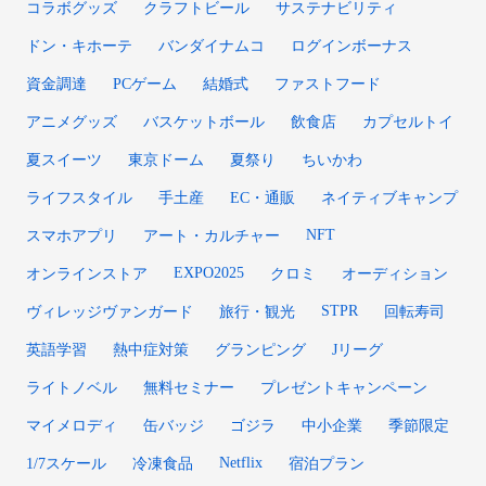
コラボグッズ
クラフトビール
サステナビリティ
ドン・キホーテ
バンダイナムコ
ログインボーナス
資金調達
PCゲーム
結婚式
ファストフード
アニメグッズ
バスケットボール
飲食店
カプセルトイ
夏スイーツ
東京ドーム
夏祭り
ちいかわ
ライフスタイル
手土産
EC・通販
ネイティブキャンプ
NFT
スマホアプリ
アート・カルチャー
EXPO2025
オンラインストア
クロミ
オーディション
STPR
ヴィレッジヴァンガード
旅行・観光
回転寿司
英語学習
熱中症対策
グランピング
Jリーグ
ライトノベル
無料セミナー
プレゼントキャンペーン
マイメロディ
缶バッジ
ゴジラ
中小企業
季節限定
Netflix
1/7スケール
冷凍食品
宿泊プラン