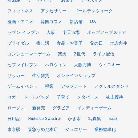
居酒屋
テーマパーク
お菓子
クリスマス
フィットネス
アクセサリー
ゴールデンウィーク
DX
漫画・アニメ
韓国コスメ
新店舗
セブン‐イレブン
人事
楽天市場
ポップアップストア
ブライダル
推し活
食品・お菓子
父の日
地方創生
コンシューマーゲーム
楽天
Z世代
ライブ配信
セブンイレブン
ハロウィン
大阪万博
ウイスキー
サッカー
生活雑貨
オンラインショップ
ゲームイベント
福袋
アップデート
アクリルスタンド
セガ
トートバッグ
子育て
メタバース
株主優待
ローソン
新発売
グラビア
インディーゲーム
Nintendo Switch 2
SaaS
日用品
かき氷
写真集
東京駅
阪急うめだ本店
ジュエリー
業務効率化