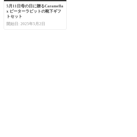
5月11日母の日に贈るCaramella
x ピーターラビットの靴下ギフ
トセット
開始日: 2025年5月2日