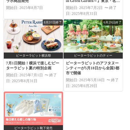
ラボ商品発売
in Green Garden～』東京・名古
屋・大阪で開催
開始日: 2025年8月7日
開始日: 2025年7月2日 〜 終了
日: 2025年8月31日
8月31日終了
6月29日終了
ピーターラビット横浜祭
ピーターラビットのティー
7月1日開始！横浜で楽しむピー
ピーターラビットのアフタヌー
ターラビット夏の特別企画
ンティーが5月18日から全国3都
市で開催
開始日: 2025年7月1日 〜 終了
開始日: 2025年5月18日 〜 終了
日: 2025年8月31日
日: 2025年6月29日
ピーターラビット靴下発売