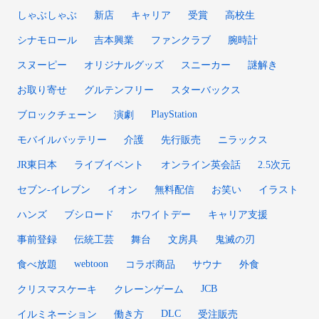
しゃぶしゃぶ
新店
キャリア
受賞
高校生
シナモロール
吉本興業
ファンクラブ
腕時計
スヌーピー
オリジナルグッズ
スニーカー
謎解き
お取り寄せ
グルテンフリー
スターバックス
PlayStation
ブロックチェーン
演劇
モバイルバッテリー
介護
先行販売
ニラックス
JR東日本
ライブイベント
オンライン英会話
2.5次元
セブン-イレブン
イオン
無料配信
お笑い
イラスト
ハンズ
ブシロード
ホワイトデー
キャリア支援
事前登録
伝統工芸
舞台
文房具
鬼滅の刃
webtoon
食べ放題
コラボ商品
サウナ
外食
JCB
クリスマスケーキ
クレーンゲーム
DLC
イルミネーション
働き方
受注販売