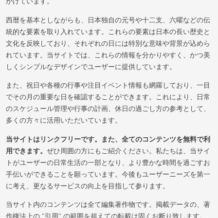
がけています。
西暦を基本としながらも、日本独自の元号や十二支、六曜などの伝
統的な要素を取り入れています。これらの要素は日本の長い歴史と
文化を反映しており、それぞれの日には特別な意味や背景が込めら
れています。当サイトでは、これらの情報を分かりやすく、かつ美
しくシンプルなデザインでユーザーに提供しています。
また、祝日や各種の行事や注目イベント情報も網羅しており、一目
でその月の重要な日を確認することができます。これにより、日常
のスケジュール管理や行事の計画、休日の過ごし方の参考として、
多くの方々に活用いただいています。
当サイトはリンクフリーです。また、全てのコンテンツを無料で利
用できます。
ぜひ周囲の方にもご紹介ください。私たちは、当サイ
トがユーザーの日常生活の一部となり、より豊かな時間を過ごすお
手伝いができることを願っています。今後もユーザーニーズを第一
に考え、更なるサービスの向上を目指して参ります。
当サイト内のコンテンツは全て編集著作物です。掲載データの、著
作権法上の "引用" の範囲を超えての転載は固くお断り致します。