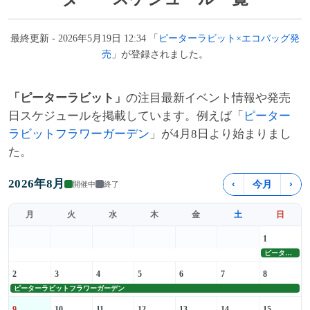
最終更新 - 2026年5月19日 12:34 「
ピーターラビット×エコバッグ発
売
」が登録されました。
「ピーターラビット」
の注目最新イベント情報や発売
日スケジュールを掲載しています。例えば「
ピーター
ラビットフラワーガーデン
」が4月8日より始まりまし
た。
2026年8月
‹
今月
›
開催中
終了
月
火
水
木
金
土
日
1
ピーターラビットフラワーガーデン
2
3
4
5
6
7
8
ピーターラビットフラワーガーデン
9
10
11
12
13
14
15