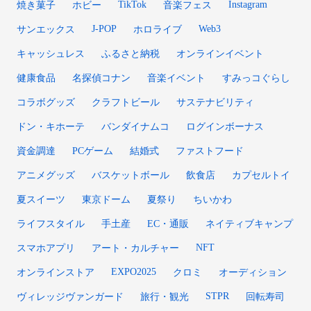
TikTok
Instagram
焼き菓子
ホビー
音楽フェス
J-POP
Web3
サンエックス
ホロライブ
キャッシュレス
ふるさと納税
オンラインイベント
健康食品
名探偵コナン
音楽イベント
すみっコぐらし
コラボグッズ
クラフトビール
サステナビリティ
ドン・キホーテ
バンダイナムコ
ログインボーナス
資金調達
PCゲーム
結婚式
ファストフード
アニメグッズ
バスケットボール
飲食店
カプセルトイ
夏スイーツ
東京ドーム
夏祭り
ちいかわ
ライフスタイル
手土産
EC・通販
ネイティブキャンプ
NFT
スマホアプリ
アート・カルチャー
EXPO2025
オンラインストア
クロミ
オーディション
STPR
ヴィレッジヴァンガード
旅行・観光
回転寿司