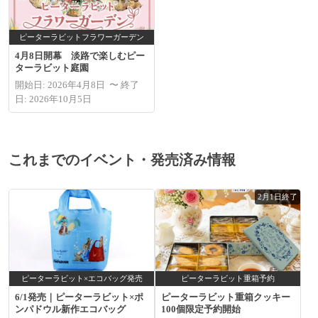
ピーターラビットフラワーガーデン
4月8日開幕 淡路で楽しむピー
ターラビット庭園
開始日: 2026年4月8日 〜 終了
日: 2026年10月5日
これまでのイベント・発売済み情報
2月1日終了
ピーターラビット×エコバッグ発売
ピーターラビット重箱予約
6/1発売｜ピーターラビット×ポ
ピーターラビット重箱クッキー
ンパドウル新作エコバッグ
100個限定予約開始