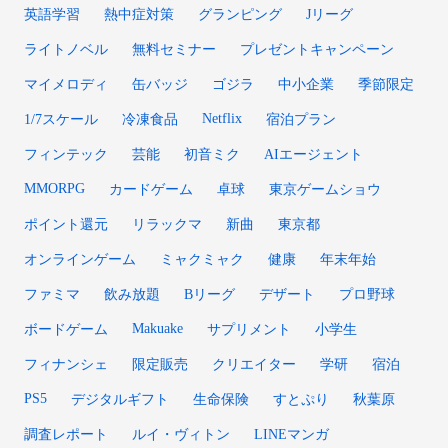
英語学習
熱中症対策
グランピング
Jリーグ
ライトノベル
無料セミナー
プレゼントキャンペーン
マイメロディ
缶バッジ
ゴジラ
中小企業
季節限定
Netflix
1/7スケール
冷凍食品
宿泊プラン
フィンテック
芸能
初音ミク
AIエージェント
MMORPG
カードゲーム
卓球
東京ゲームショウ
ポイント還元
リラックマ
新曲
東京都
オンラインゲーム
ミャクミャク
健康
年末年始
ファミマ
飲み放題
Bリーグ
デザート
プロ野球
Makuake
ボードゲーム
サプリメント
小学生
フィナンシェ
限定販売
クリエイター
学研
宿泊
PS5
デジタルギフト
生命保険
すとぷり
秋葉原
調査レポート
ルイ・ヴィトン
LINEマンガ