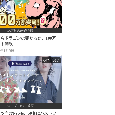
100万部記念特設開設
らドラゴンの卵だった』100万
イト開設
6年1月9日
2月27日終了
Nstyleプレゼント企画
ツ向けNstyle、50名にバストフ