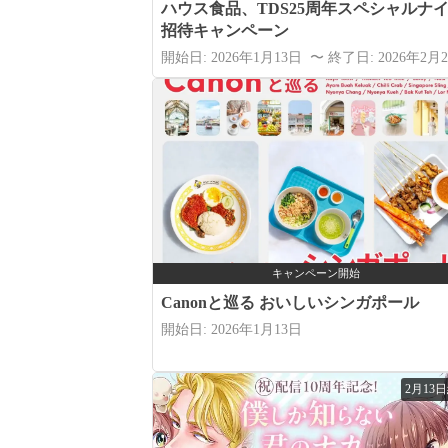
ハウス食品、TDS25周年スペシャルナ
招待キャンペーン
開始日: 2026年1月13日 〜 終了日: 2026年2月
キャンペーン開始
Canonと巡る おいしいシンガポール
開始日: 2026年1月13日
2月13