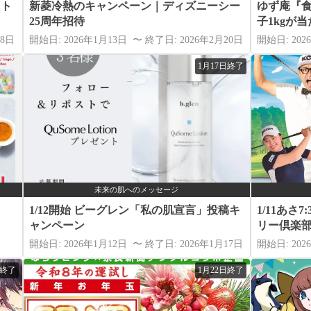
イト
新菱冷熱のキャンペーン｜ディズニーシー
ゆず庵『
25周年招待
子1kgが
28日
開始日: 2026年1月13日 〜 終了日: 2026年2月20日
開始日: 202
1月17日終了
未来の肌へのメッセージ
1/12開始 ビーグレン「私の肌宣言」投稿キ
1/11あさ
ャンペーン
リー倶楽
開始日: 2026年1月12日 〜 終了日: 2026年1月17日
開始日: 202
日終了
1月22日終了