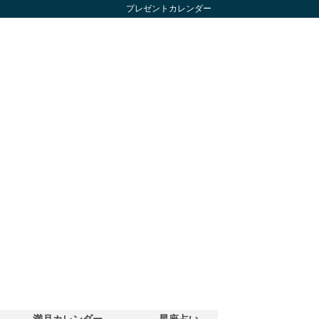
プレゼントカレンダー