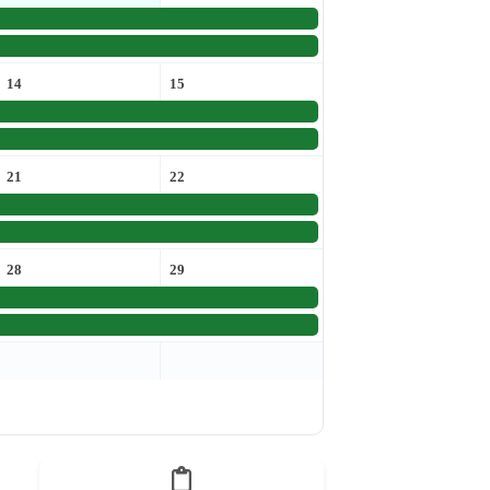
14
15
21
22
28
29