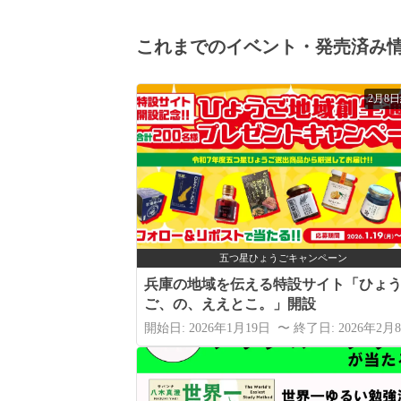
これまでのイベント・発売済み
2月8
五つ星ひょうごキャンペーン
兵庫の地域を伝える特設サイト「ひょ
ご、の、ええとこ。」開設
開始日: 2026年1月19日 〜 終了日: 2026年2月