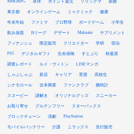
MMORPG
卓球
ポイント還元
リラックマ
新曲
東京都
オンラインゲーム
ミャクミャク
健康
年末年始
ファミマ
プロ野球
ボードゲーム
小学生
Makuake
飲み放題
Bリーグ
デザート
サプリメント
フィナンシェ
限定販売
クリエイター
学研
宿泊
PS5
デジタルギフト
生命保険
すとぷり
秋葉原
調査レポート
ルイ・ヴィトン
LINEマンガ
しゃぶしゃぶ
新店
キャリア
受賞
高校生
シナモロール
吉本興業
ファンクラブ
腕時計
スヌーピー
謎解き
オリジナルグッズ
スニーカー
お取り寄せ
グルテンフリー
スターバックス
PlayStation
ブロックチェーン
演劇
モバイルバッテリー
介護
ニラックス
先行販売