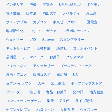
DMM GAMES
インテリア
声優
展覧会
ポケモン
電子書籍
日本酒
岡山大学
ノベルティ
お土産
サステナブル
カプコン
東京ビッグサイト
夏限定
地域活性化
いちご
ガチャ
コラボレーション
SNS
Amazon
ウェビナー
スタンプラリー
ネットサービス
人材育成
講談社
コラボイベント
居酒屋
テーマパーク
お菓子
クリスマス
フィットネス
アクセサリー
ゴールデンウィーク
DX
漫画・アニメ
韓国コスメ
新店舗
セブン‐イレブン
人事
楽天市場
ポップアップストア
ブライダル
推し活
食品・お菓子
父の日
地方創生
コンシューマーゲーム
楽天
Z世代
ライブ配信
セブンイレブン
ハロウィン
大阪万博
ウイスキー