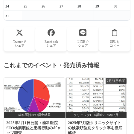
24
25
26
27
28
29
30
31
Twitterで
Facebook
LINEで
URLを
シェア
シェア
シェア
コピー
これまでのイベント・発売済み情報
7月31日終了
歯科医院SEO調査結果
クリニックCTR調査2025年7月
2025年8月1日公開：歯科医院
2025年7月版クリニックサイト
SEO検索順位と患者行動のギャ
の検索順位別クリック率を徹底
ップ調査
解析