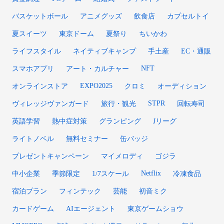
バスケットボール
アニメグッズ
飲食店
カプセルトイ
夏スイーツ
東京ドーム
夏祭り
ちいかわ
ライフスタイル
ネイティブキャンプ
手土産
EC・通販
NFT
スマホアプリ
アート・カルチャー
EXPO2025
オンラインストア
クロミ
オーディション
STPR
ヴィレッジヴァンガード
旅行・観光
回転寿司
英語学習
熱中症対策
グランピング
Jリーグ
ライトノベル
無料セミナー
缶バッジ
プレゼントキャンペーン
マイメロディ
ゴジラ
Netflix
中小企業
季節限定
1/7スケール
冷凍食品
宿泊プラン
フィンテック
芸能
初音ミク
カードゲーム
AIエージェント
東京ゲームショウ