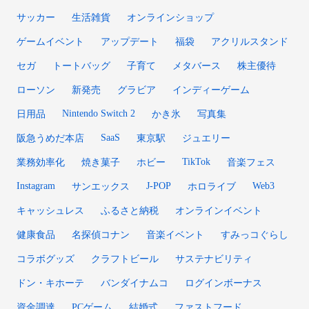
サッカー
生活雑貨
オンラインショップ
ゲームイベント
アップデート
福袋
アクリルスタンド
セガ
トートバッグ
子育て
メタバース
株主優待
ローソン
新発売
グラビア
インディーゲーム
Nintendo Switch 2
日用品
かき氷
写真集
SaaS
阪急うめだ本店
東京駅
ジュエリー
TikTok
業務効率化
焼き菓子
ホビー
音楽フェス
Instagram
J-POP
Web3
サンエックス
ホロライブ
キャッシュレス
ふるさと納税
オンラインイベント
健康食品
名探偵コナン
音楽イベント
すみっコぐらし
コラボグッズ
クラフトビール
サステナビリティ
ドン・キホーテ
バンダイナムコ
ログインボーナス
資金調達
PCゲーム
結婚式
ファストフード