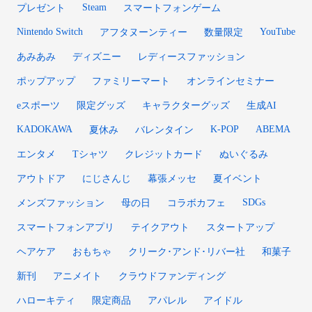
Steam
プレゼント
スマートフォンゲーム
Nintendo Switch
YouTube
アフタヌーンティー
数量限定
あみあみ
ディズニー
レディースファッション
ポップアップ
ファミリーマート
オンラインセミナー
eスポーツ
限定グッズ
キャラクターグッズ
生成AI
KADOKAWA
K-POP
ABEMA
夏休み
バレンタイン
エンタメ
Tシャツ
クレジットカード
ぬいぐるみ
アウトドア
にじさんじ
幕張メッセ
夏イベント
SDGs
メンズファッション
母の日
コラボカフェ
スマートフォンアプリ
テイクアウト
スタートアップ
ヘアケア
おもちゃ
クリーク･アンド･リバー社
和菓子
新刊
アニメイト
クラウドファンディング
ハローキティ
限定商品
アパレル
アイドル