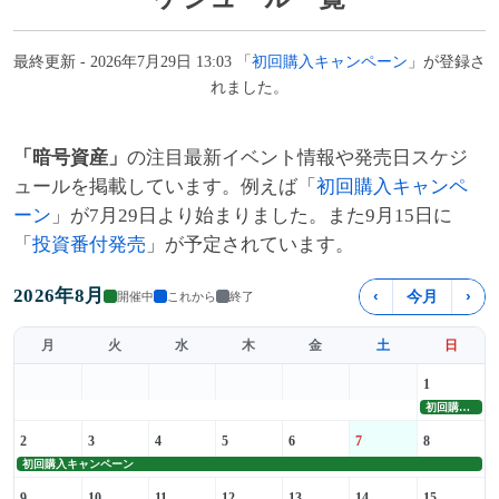
最終更新 - 2026年7月29日 13:03 「
初回購入キャンペーン
」が登録さ
れました。
「暗号資産」
の注目最新イベント情報や発売日スケジ
ュールを掲載しています。例えば「
初回購入キャンペ
ーン
」が7月29日より始まりました。また9月15日に
「
投資番付発売
」が予定されています。
2026年8月
‹
今月
›
開催中
これから
終了
月
火
水
木
金
土
日
1
初回購入キャンペーン
2
3
4
5
6
7
8
初回購入キャンペーン
9
10
11
12
13
14
15