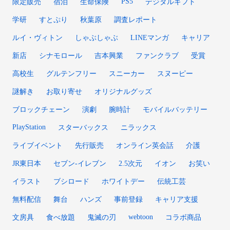
PS5
限定販売
宿泊
生命保険
デジタルギフト
学研
すとぷり
秋葉原
調査レポート
ルイ・ヴィトン
しゃぶしゃぶ
LINEマンガ
キャリア
新店
シナモロール
吉本興業
ファンクラブ
受賞
高校生
グルテンフリー
スニーカー
スヌーピー
謎解き
お取り寄せ
オリジナルグッズ
ブロックチェーン
演劇
腕時計
モバイルバッテリー
PlayStation
スターバックス
ニラックス
ライブイベント
先行販売
オンライン英会話
介護
JR東日本
セブン-イレブン
2.5次元
イオン
お笑い
イラスト
ブシロード
ホワイトデー
伝統工芸
無料配信
舞台
ハンズ
事前登録
キャリア支援
webtoon
文房具
食べ放題
鬼滅の刃
コラボ商品