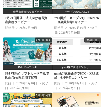
暗号資産実務ウェビナー
オープンQUICK2026
7月29日開催｜法人向け暗号資
7/10開始・オープンQUICK2026
産実務ウェビナー
｜金融最前線6セミナー
開始日: 2026年7月29日
開始日: 2026年7月10日 〜 終了
日: 2026年7月30日
6月30日終了
7月31日終了
Rain Treeコラボ
gumi株主優待エントリー
SBI VISAクリプトカード申込で
gumiが株主優待でBTC・XRP進
Rain Tree限定NFT配布
呈、6月中旬エントリー
開始日: 2026年6月16日 〜 終了
開始日: 2026年6月15日 〜 終了
日: 2026年6月30日
日: 2026年7月31日
7月10日終了