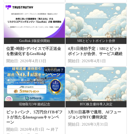
GeoRisk β版提供開始
SBIとビットポイント合併
位置×時刻×デバイスで不正送金
4月1日発効予定：SBIとビット
を数値化するGeoRiskβ
ポイントが合併、サービス継続
開始日: 2026年4月13日
開始日: 2026年4月1日
4月15日終了
現物取引3年連続記念
BTC株主優待導入決定
ビットバンク、5万円分JTBギフ
3月31日基準で適用、AIフュー
トが当たるInstagramキャンペ
ジョンがBTC優待決定
ーン
開始日: 2026年3月31日
開始日: 2026年4月1日 〜 終了