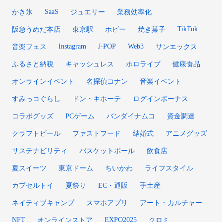
SaaS
かき氷
ジュエリー
業務効率化
TikTok
阪急うめだ本店
東京駅
ホビー
焼き菓子
Instagram
J-POP
Web3
音楽フェス
サンエックス
ふるさと納税
キャッシュレス
ホロライブ
健康食品
オンラインイベント
名探偵コナン
音楽イベント
すみっコぐらし
ドン・キホーテ
ログインボーナス
コラボグッズ
PCゲーム
バンダイナムコ
資金調達
クラフトビール
ファストフード
結婚式
アニメグッズ
サステナビリティ
バスケットボール
飲食店
夏スイーツ
東京ドーム
ちいかわ
ライフスタイル
カプセルトイ
夏祭り
EC・通販
手土産
ネイティブキャンプ
スマホアプリ
アート・カルチャー
NFT
EXPO2025
オンラインストア
クロミ