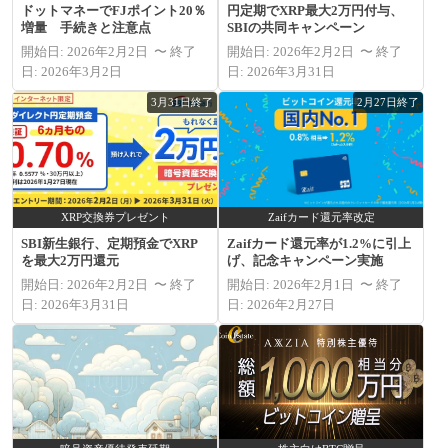
ドットマネーでFJポイント20％
円定期でXRP最大2万円付与、
増量 手続きと注意点
SBIの共同キャンペーン
開始日: 2026年2月2日 〜 終了
開始日: 2026年2月2日 〜 終了
日: 2026年3月2日
日: 2026年3月31日
3月31日終了
2月27日終了
XRP交換券プレゼント
Zaifカード還元率改定
SBI新生銀行、定期預金でXRP
Zaifカード還元率が1.2%に引上
を最大2万円還元
げ、記念キャンペーン実施
開始日: 2026年2月2日 〜 終了
開始日: 2026年2月1日 〜 終了
日: 2026年3月31日
日: 2026年2月27日