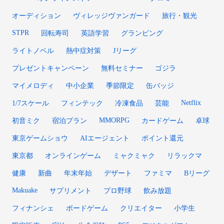
オーディション
ヴィレッジヴァンガード
旅行・観光
STPR
回転寿司
英語学習
グランピング
ライトノベル
熱中症対策
Jリーグ
プレゼントキャンペーン
無料セミナー
ゴジラ
マイメロディ
中小企業
季節限定
缶バッジ
Netflix
1/7スケール
フィンテック
冷凍食品
芸能
MMORPG
初音ミク
宿泊プラン
カードゲーム
卓球
東京ゲームショウ
AIエージェント
ポイント還元
東京都
オンラインゲーム
ミャクミャク
リラックマ
健康
新曲
年末年始
デザート
ファミマ
Bリーグ
Makuake
サプリメント
プロ野球
飲み放題
フィナンシェ
ボードゲーム
クリエイター
小学生