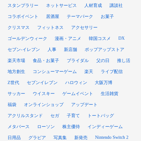
スタンプラリー
ネットサービス
人材育成
講談社
コラボイベント
居酒屋
テーマパーク
お菓子
クリスマス
フィットネス
アクセサリー
DX
ゴールデンウィーク
漫画・アニメ
韓国コスメ
セブン‐イレブン
人事
新店舗
ポップアップストア
楽天市場
食品・お菓子
ブライダル
父の日
推し活
地方創生
コンシューマーゲーム
楽天
ライブ配信
Z世代
セブンイレブン
ハロウィン
大阪万博
サッカー
ウイスキー
ゲームイベント
生活雑貨
福袋
オンラインショップ
アップデート
アクリルスタンド
セガ
子育て
トートバッグ
メタバース
ローソン
株主優待
インディーゲーム
Nintendo Switch 2
日用品
グラビア
写真集
新発売