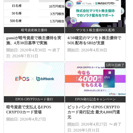
暗号資産株主優待
マツモト株主優待SOL配布
gumiが暗号資産で株主優待を実
4/30確定のマツモト株主優待で
施、4月30日基準で実施
SOL配布をSBIが支援
開始日: 2026年4月30日 〜 終了
開始日: 2026年4月30日
日: 2026年7月31日
5月31日終了
EPOS CRYPTOカード発行
EPOS発行記念キャンペーン
暗号資産で支払えるEPOS
ビットバンク×EPOS CRYPTO
CRYPTOカード登場
カード発行記念 最大4,000円還
元
開始日: 2026年4月27日
開始日: 2026年4月27日 〜 終了
日: 2026年5月31日