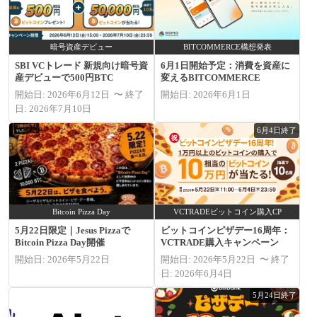
暗号資産デビュー
BITCOMMERCE構想発表
SBI VCトレード 新規向け暗号資
6月1日開始予定：消費を資産に
産デビューで500円BTC
変えるBITCOMMERCE
開始日: 2026年6月12日 〜 終了
開始日: 2026年6月1日
日: 2026年7月10日
6月4日終了
Bitcoin Pizza Day
VCTRADEビットコイン購入CP
5月22日限定｜Jesus Pizzaで
ビットコインピザデー16周年：
Bitcoin Pizza Day開催
VCTRADE購入キャンペーン
開始日: 2026年5月22日
開始日: 2026年5月22日 〜 終了
日: 2026年6月4日
5月24日終了