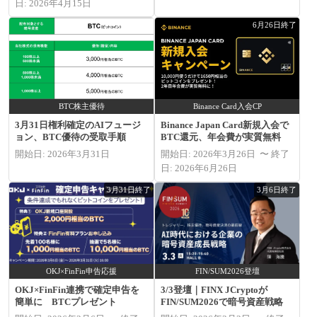
日: 2026年4月15日
6月26日終了
BTC株主優待
Binance Card入会CP
3月31日権利確定のAIフュージ
Binance Japan Card新規入会で
ョン、BTC優待の受取手順
BTC還元、年会費が実質無料
開始日: 2026年3月31日
開始日: 2026年3月26日 〜 終了
日: 2026年6月26日
3月31日終了
3月6日終了
OKJ×FinFin申告応援
FIN/SUM2026登壇
OKJ×FinFin連携で確定申告を
3/3登壇｜FINX JCryptoが
簡単に BTCプレゼント
FIN/SUM2026で暗号資産戦略