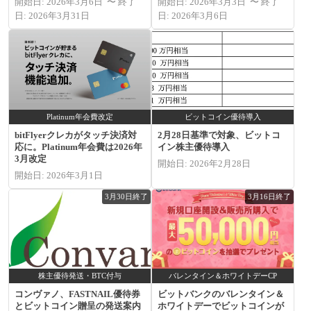
開始日: 2026年3月6日 〜 終了
開始日: 2026年3月3日 〜 終了
日: 2026年3月31日
日: 2026年3月6日
Platinum年会費改定
ビットコイン優待導入
bitFlyerクレカがタッチ決済対
2月28日基準で対象、ビットコ
応に。Platinum年会費は2026年
イン株主優待導入
3月改定
開始日: 2026年2月28日
開始日: 2026年3月1日
3月30日終了
3月16日終了
株主優待発送・BTC付与
バレンタイン＆ホワイトデーCP
コンヴァノ、FASTNAIL優待券
ビットバンクのバレンタイン＆
とビットコイン贈呈の発送案内
ホワイトデーでビットコインが