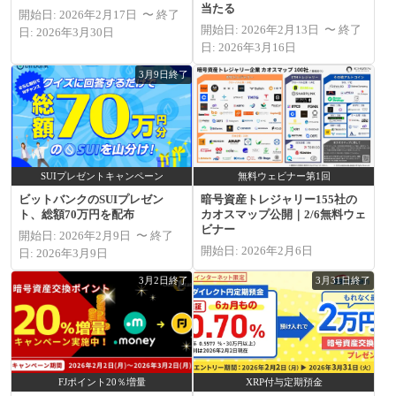
当たる
開始日: 2026年2月17日 〜 終了
開始日: 2026年2月13日 〜 終了
日: 2026年3月30日
日: 2026年3月16日
3月9日終了
SUIプレゼントキャンペーン
無料ウェビナー第1回
ビットバンクのSUIプレゼン
暗号資産トレジャリー155社の
ト、総額70万円を配布
カオスマップ公開｜2/6無料ウェ
ビナー
開始日: 2026年2月9日 〜 終了
開始日: 2026年2月6日
日: 2026年3月9日
3月2日終了
3月31日終了
FJポイント20％増量
XRP付与定期預金