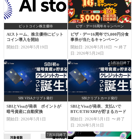
ビットコイン株主優待
ピザ・デー16周年キャンペーン
AIストーム、株主優待にビット
ピザ・デー16周年で5,000円分食
コイン導入を開始
事券が当たるキャンペーン
開始日: 2026年5月19日
開始日: 2026年5月18日 〜 終了
日: 2026年5月24日
5月31日終了
SBI VISAクリプト発行
SBIクリプトカード発行
SBIとVisaが発表 ポイントが
SBIとVisaが発表、支払いで
暗号資産に自動変換
BTC/ETH/XRPが貯まるカード
開始日: 2026年5月1日
開始日: 2026年5月1日 〜 終了
日: 2026年5月31日
7月31日終了