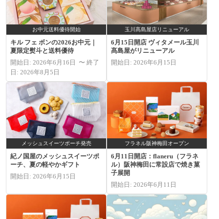
お中元送料優待開始
玉川髙島屋店リニューアル
キル フェ ボンの2026お中元｜
6月15日開店 ヴィタメール玉川
夏限定熨斗と送料優待
髙島屋がリニューアル
開始日: 2026年6月16日 〜 終了
開始日: 2026年6月15日
日: 2026年8月5日
メッシュスイーツポーチ発売
フラネル阪神梅田オープン
紀ノ国屋のメッシュスイーツポ
6月11日開店：flaneru（フラネ
ーチ、夏の軽やかギフト
ル）阪神梅田に常設店で焼き菓
子展開
開始日: 2026年6月15日
開始日: 2026年6月11日