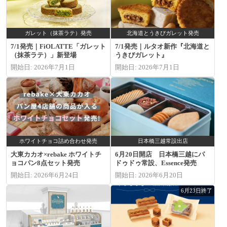
ガレット（抹茶ラテ）発売
北海道とうきびガレット発売
7/1発売｜FiOLATTE「ガレット
7/1発売｜ルタオ新作『北海道と
（抹茶ラテ）」新登場
うきびガレット』
開始日: 2026年7月1日
開始日: 2026年7月1日
ホワイトチョコ詰め合わせ発売
日本橋三越常設出店
大東カカオ×rebake ホワイトチ
6月20日開店 日本橋三越にパ
ョコパン8点セット発売
ドゥドゥ常設、Essence発売
開始日: 2026年6月24日
開始日: 2026年6月20日
6月23日終了