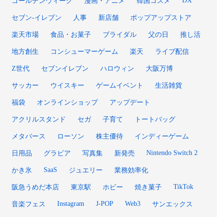
ゴールデンウィーク
漫画・アニメ
韓国コスメ
セブン‐イレブン
人事
新店舗
ポップアップストア
楽天市場
食品・お菓子
ブライダル
父の日
推し活
地方創生
コンシューマーゲーム
楽天
ライブ配信
Z世代
セブンイレブン
ハロウィン
大阪万博
サッカー
ウイスキー
ゲームイベント
生活雑貨
福袋
オンラインショップ
アップデート
アクリルスタンド
セガ
子育て
トートバッグ
メタバース
ローソン
株主優待
インディーゲーム
Nintendo Switch 2
日用品
グラビア
写真集
新発売
SaaS
かき氷
ジュエリー
業務効率化
TikTok
阪急うめだ本店
東京駅
ホビー
焼き菓子
Instagram
J-POP
Web3
音楽フェス
サンエックス