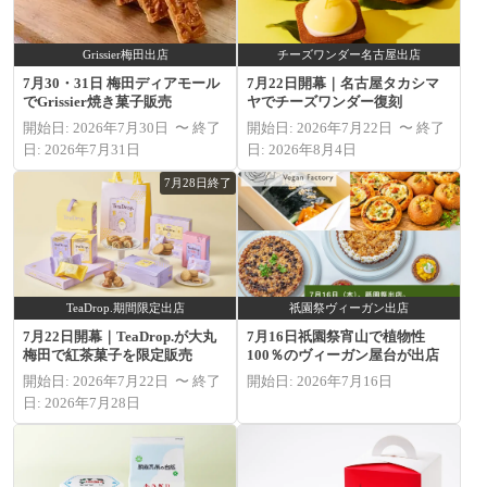
Grissier梅田出店
チーズワンダー名古屋出店
7月30・31日 梅田ディアモール
7月22日開幕｜名古屋タカシマ
でGrissier焼き菓子販売
ヤでチーズワンダー復刻
開始日: 2026年7月30日 〜 終了
開始日: 2026年7月22日 〜 終了
日: 2026年7月31日
日: 2026年8月4日
7月28日終了
TeaDrop.期間限定出店
祇園祭ヴィーガン出店
7月22日開幕｜TeaDrop.が大丸
7月16日祇園祭宵山で植物性
梅田で紅茶菓子を限定販売
100％のヴィーガン屋台が出店
開始日: 2026年7月22日 〜 終了
開始日: 2026年7月16日
日: 2026年7月28日