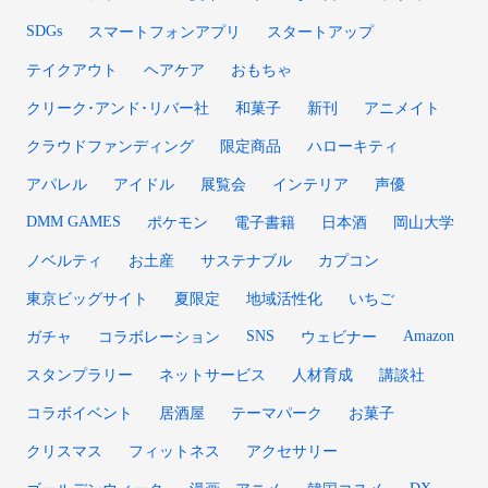
SDGs
スマートフォンアプリ
スタートアップ
テイクアウト
ヘアケア
おもちゃ
クリーク･アンド･リバー社
和菓子
新刊
アニメイト
クラウドファンディング
限定商品
ハローキティ
アパレル
アイドル
展覧会
インテリア
声優
DMM GAMES
ポケモン
電子書籍
日本酒
岡山大学
ノベルティ
お土産
サステナブル
カプコン
東京ビッグサイト
夏限定
地域活性化
いちご
SNS
Amazon
ガチャ
コラボレーション
ウェビナー
スタンプラリー
ネットサービス
人材育成
講談社
コラボイベント
居酒屋
テーマパーク
お菓子
クリスマス
フィットネス
アクセサリー
DX