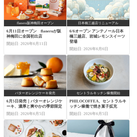
flaneru阪神梅田オープン
日本橋三越店リニューアル
6月11日オープン flaneruが阪
6/6オープン アンテノール日本
神梅田に全国初出店
橋三越店、岩城レモンスイーツ
登場
開始日: 2026年6月11日
開始日: 2026年6月6日
バターオレンジケーキ発売
セントラルキッチン稼働開始
6月5日発売｜バターオレンジケ
PHILOCOFFEA、セントラルキ
ーキ、濃厚と爽やかの季節限定
ッチン稼働で焼き菓子拡充
開始日: 2026年6月5日
開始日: 2026年6月5日