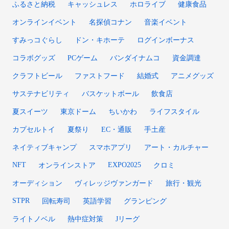
ふるさと納税
キャッシュレス
ホロライブ
健康食品
オンラインイベント
名探偵コナン
音楽イベント
すみっコぐらし
ドン・キホーテ
ログインボーナス
コラボグッズ
PCゲーム
バンダイナムコ
資金調達
クラフトビール
ファストフード
結婚式
アニメグッズ
サステナビリティ
バスケットボール
飲食店
夏スイーツ
東京ドーム
ちいかわ
ライフスタイル
カプセルトイ
夏祭り
EC・通販
手土産
ネイティブキャンプ
スマホアプリ
アート・カルチャー
NFT
EXPO2025
オンラインストア
クロミ
オーディション
ヴィレッジヴァンガード
旅行・観光
STPR
回転寿司
英語学習
グランピング
ライトノベル
熱中症対策
Jリーグ