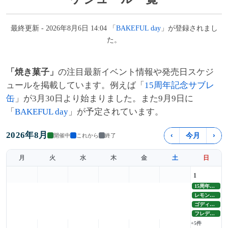
最終更新 - 2026年8月6日 14:04 「
BAKEFUL day
」が登録されまし
た。
「焼き菓子」
の注目最新イベント情報や発売日スケジ
ュールを掲載しています。例えば「
15周年記念サブレ
缶
」が3月30日より始まりました。また9月9日に
「
BAKEFUL day
」が予定されています。
2026年8月
‹
今月
›
開催中
これから
終了
月
火
水
木
金
土
日
1
15周年記念サブレ缶
レモン夏限定発売
ゴディバ夏季限定焼き菓子
フレデリック・カッセル展
+5件