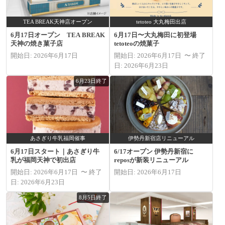
TEA BREAK天神店オープン
tetoteo 大丸梅田出店
6月17日オープン TEA BREAK
6月17日〜大丸梅田に初登場
天神の焼き菓子店
tetoteoの焼菓子
開始日: 2026年6月17日
開始日: 2026年6月17日 〜 終了
日: 2026年6月23日
6月23日終了
あさぎり牛乳福岡催事
伊勢丹新宿店リニューアル
6月17日スタート｜あさぎり牛
6/17オープン 伊勢丹新宿に
乳が福岡天神で初出店
reposが新装リニューアル
開始日: 2026年6月17日 〜 終了
開始日: 2026年6月17日
日: 2026年6月23日
8月5日終了