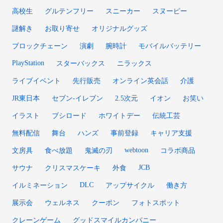
高校生
グルテンフリー
スニーカー
スヌーピー
謎解き
お取り寄せ
オリジナルグッズ
ブロックチェーン
演劇
腕時計
モバイルバッテリー
PlayStation
スターバックス
ニラックス
ライブイベント
先行販売
オンライン英会話
介護
JR東日本
セブン-イレブン
2.5次元
イオン
お笑い
イラスト
ブシロード
ホワイトデー
伝統工芸
無料配信
舞台
ハンズ
事前登録
キャリア支援
webtoon
文房具
食べ放題
鬼滅の刃
コラボ商品
JCB
サウナ
クリスマスケーキ
外食
DLC
イルミネーション
アップサイクル
働き方
展示会
ウェルネス
クーポン
フォトスポット
クレーンゲーム
グッドスマイルカンパニー