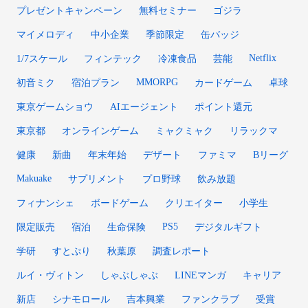
プレゼントキャンペーン
無料セミナー
ゴジラ
マイメロディ
中小企業
季節限定
缶バッジ
Netflix
1/7スケール
フィンテック
冷凍食品
芸能
MMORPG
初音ミク
宿泊プラン
カードゲーム
卓球
東京ゲームショウ
AIエージェント
ポイント還元
東京都
オンラインゲーム
ミャクミャク
リラックマ
健康
新曲
年末年始
デザート
ファミマ
Bリーグ
Makuake
サプリメント
プロ野球
飲み放題
フィナンシェ
ボードゲーム
クリエイター
小学生
PS5
限定販売
宿泊
生命保険
デジタルギフト
学研
すとぷり
秋葉原
調査レポート
ルイ・ヴィトン
しゃぶしゃぶ
LINEマンガ
キャリア
新店
シナモロール
吉本興業
ファンクラブ
受賞