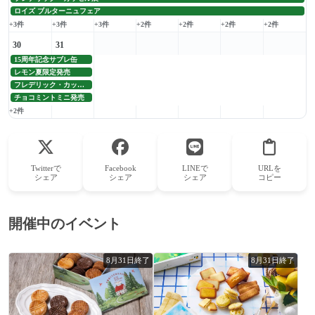
ロイズ ブルターニュフェア
+3件
+3件
+3件
+2件
+2件
+2件
+2件
30
31
15周年記念サブレ缶
レモン夏限定発売
フレデリック・カッセル展
チョコミントミニ発売
+2件
Twitterで
Facebook
LINEで
URLを
シェア
シェア
シェア
コピー
開催中のイベント
8月31日終了
8月31日終了