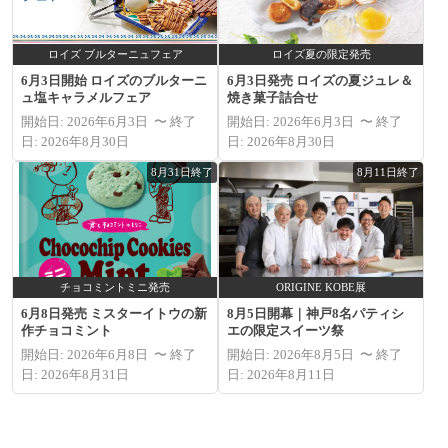
ロイズ ブルターニュフェア
ロイズ夏の限定発売
6月3日開始 ロイズのブルターニ
6月3日発売 ロイズの夏ジュレ＆
ュ塩キャラメルフェア
焼き菓子詰合せ
開始日: 2026年6月3日 〜 終了
開始日: 2026年6月3日 〜 終了
日: 2026年8月30日
日: 2026年8月30日
8月31日終了
8月11日終了
チョコミントミニ発売
ORIGINE KOBE展
6月8日発売 ミスターイトウの新
8月5日開幕｜神戸8名パティシ
作チョコミント
エの限定スイーツ祭
開始日: 2026年6月8日 〜 終了
開始日: 2026年8月5日 〜 終了
日: 2026年8月31日
日: 2026年8月11日