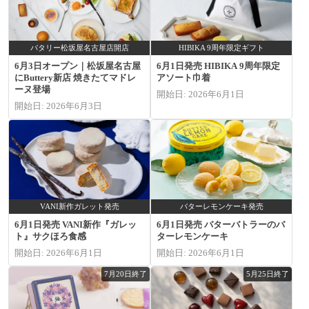
バタリー松坂屋名古屋店開店
HIBIKA 9周年限定ギフト
6月3日オープン｜松坂屋名古屋
6月1日発売 HIBIKA 9周年限定
にButtery新店 焼きたてマドレ
アソート巾着
ーヌ登場
開始日: 2026年6月1日
開始日: 2026年6月3日
VANI新作ガレット発売
バターレモンケーキ発売
6月1日発売 VANI新作『ガレッ
6月1日発売 バターバトラーのバ
ト』サクほろ食感
ターレモンケーキ
開始日: 2026年6月1日
開始日: 2026年6月1日
7月20日終了
5月25日終了