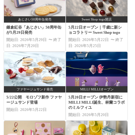
あじさい50周年缶発売
Sweet Shop togo開店
鎌倉紅谷「あじさい」50周年缶
5月22日オープン｜千歳に新シ
が5月29日発売
ョコラトリー Sweet Shop togo
開始日: 2026年5月29日 〜 終了
開始日: 2026年5月22日 〜 終了
日: 2026年7月20日
日: 2026年5月25日
ファヤージュサンド発売
MILLI MILLIオープン
5/22公開 モロゾフ新作 ファヤ
5月20日オープン 伊勢丹新宿に
ージュサンド登場
MILLI MILLI誕生、林蘭コラボ
のミルフィユ
開始日: 2026年5月22日
開始日: 2026年5月20日