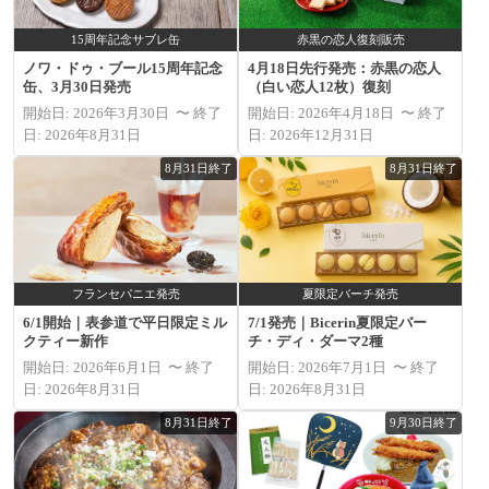
15周年記念サブレ缶
赤黒の恋人復刻販売
ノワ・ドゥ・ブール15周年記念
4月18日先行発売：赤黒の恋人
缶、3月30日発売
（白い恋人12枚）復刻
開始日: 2026年3月30日 〜 終了
開始日: 2026年4月18日 〜 終了
日: 2026年8月31日
日: 2026年12月31日
8月31日終了
8月31日終了
フランセパニエ発売
夏限定バーチ発売
6/1開始｜表参道で平日限定ミル
7/1発売｜Bicerin夏限定バー
クティー新作
チ・ディ・ダーマ2種
開始日: 2026年6月1日 〜 終了
開始日: 2026年7月1日 〜 終了
日: 2026年8月31日
日: 2026年8月31日
8月31日終了
9月30日終了