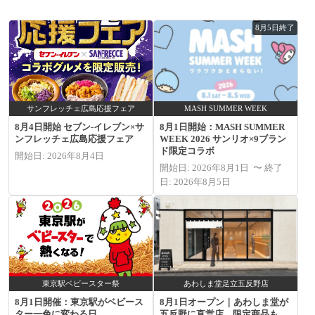
8月5日終了
サンフレッチェ広島応援フェア
MASH SUMMER WEEK
8月4日開始 セブン‐イレブン×サ
8月1日開始：MASH SUMMER
ンフレッチェ広島応援フェア
WEEK 2026 サンリオ×9ブラン
ド限定コラボ
開始日: 2026年8月4日
開始日: 2026年8月1日 〜 終了
日: 2026年8月5日
東京駅ベビースター祭
あわしま堂足立五反野店
8月1日開催：東京駅がベビース
8月1日オープン｜あわしま堂が
ター一色に変わる日
五反野に直営店、限定商品も