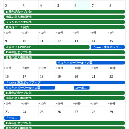
2
3
4
5
6
7
8
15周年記念サブレ缶
赤黒の恋人復刻販売
フランセパニエ発売
夏限定バーチ発売
+13件
+11件
+12件
+10件
+9件
+9件
+9件
9
10
11
12
13
14
15
渋谷ロフトPOP-UP
『rosie』東京ポップアップ
15周年記念サブレ缶
赤黒の恋人復刻販売
タミヤホビーワールド大阪
+10件
+10件
+10件
+10件
+10件
+10件
+10件
16
17
18
19
20
21
22
『rosie』東京ポップアップ
タミヤホビーワールド大阪
コーポレートロゴ刷新
15周年記念サブレ缶
赤黒の恋人復刻販売
+10件
+10件
+10件
+10件
+10件
+10件
+10件
23
24
25
26
27
28
29
『rosie』東京ポップアップ
15周年記念サブレ缶
赤黒の恋人復刻販売