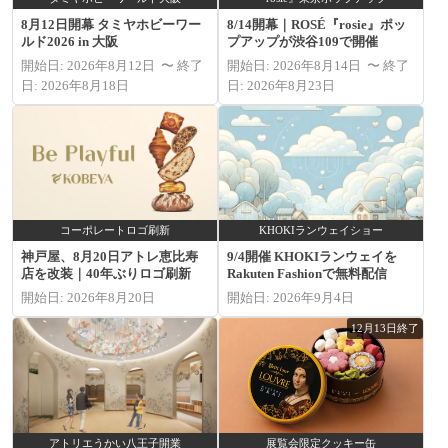
8月12日開幕 タミヤホビーワー
8/14開幕｜ROSÉ『rosie』ポッ
ルド2026 in 大阪
プアップが渋谷109で開催
開始日: 2026年8月12日 〜 終了
開始日: 2026年8月14日 〜 終了
日: 2026年8月18日
日: 2026年8月23日
コーポレートロゴ刷新
KHOKIランウェイショー
神戸屋、8月20日アトレ恵比寿
9/4開催 KHOKIランウェイを
店を改装｜40年ぶりロゴ刷新
Rakuten Fashionで無料配信
開始日: 2026年8月20日
開始日: 2026年9月4日
12月13日終了
アトリエうかい八王子開業
展覧会限定クッキー缶