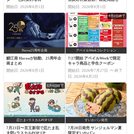
開始日: 2026年8月1日
開始日: 2026年8月1日
8月2日終了
Hacoa25周年企画
アベイルWeekコレクション
鯖江発 Hacoaが始動、25周年企
7/27開始 アベイルWeekで限定
画まとめ
キャラ商品と学生クーポン
開始日: 2026年8月1日
開始日: 2026年7月27日 〜 終了
日: 2026年8月2日
8月4日終了
忍たま×ラスカルPOP UP
すいかパン発売
7月23日〜京王新宿で忍たま乱
7月20日発売 サンジェルマン夏
太郎×ラスカルPOP UP
限定すいかパン