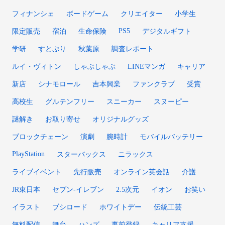
フィナンシェ
ボードゲーム
クリエイター
小学生
PS5
限定販売
宿泊
生命保険
デジタルギフト
学研
すとぷり
秋葉原
調査レポート
ルイ・ヴィトン
しゃぶしゃぶ
LINEマンガ
キャリア
新店
シナモロール
吉本興業
ファンクラブ
受賞
高校生
グルテンフリー
スニーカー
スヌーピー
謎解き
お取り寄せ
オリジナルグッズ
ブロックチェーン
演劇
腕時計
モバイルバッテリー
PlayStation
スターバックス
ニラックス
ライブイベント
先行販売
オンライン英会話
介護
JR東日本
セブン-イレブン
2.5次元
イオン
お笑い
イラスト
ブシロード
ホワイトデー
伝統工芸
無料配信
舞台
ハンズ
事前登録
キャリア支援