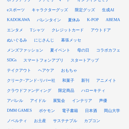
eスポーツ
キャラクターグッズ
限定グッズ
生成AI
KADOKAWA
K-POP
ABEMA
バレンタイン
夏休み
エンタメ
Tシャツ
クレジットカード
アウトドア
ぬいぐるみ
にじさんじ
幕張メッセ
メンズファッション
夏イベント
母の日
コラボカフェ
SDGs
スマートフォンアプリ
スタートアップ
テイクアウト
ヘアケア
おもちゃ
クリーク･アンド･リバー社
和菓子
新刊
アニメイト
クラウドファンディング
限定商品
ハローキティ
アパレル
アイドル
展覧会
インテリア
声優
DMM GAMES
ポケモン
電子書籍
日本酒
岡山大学
ノベルティ
お土産
サステナブル
カプコン