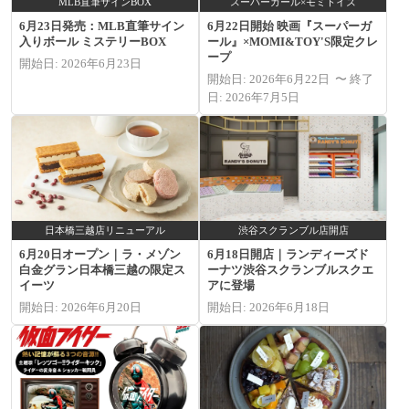
MLB直筆サインBOX
スーパーガール×モミトイズ
6月23日発売：MLB直筆サイン
6月22日開始 映画『スーパーガ
入りボール ミステリーBOX
ール』×MOMI&TOY'S限定クレ
ープ
開始日: 2026年6月23日
開始日: 2026年6月22日 〜 終了
日: 2026年7月5日
日本橋三越店リニューアル
渋谷スクランブル店開店
6月20日オープン｜ラ・メゾン
6月18日開店｜ランディーズド
白金グラン日本橋三越の限定ス
ーナツ渋谷スクランブルスクエ
イーツ
アに登場
開始日: 2026年6月20日
開始日: 2026年6月18日