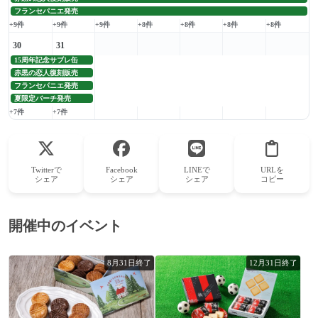
フランセパニエ発売
+9件
+9件
+9件
+8件
+8件
+8件
+8件
30
31
15周年記念サブレ缶
赤黒の恋人復刻販売
フランセパニエ発売
夏限定バーチ発売
+7件
+7件
Twitterで
Facebook
LINEで
URLを
シェア
シェア
シェア
コピー
開催中のイベント
8月31日終了
12月31日終了