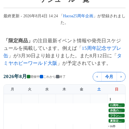
最終更新 - 2026年8月4日 14:24 「
Hacoa25周年企画
」が登録されまし
た。
「限定商品」
の注目最新イベント情報や発売日スケジ
ュールを掲載しています。例えば「
15周年記念サブレ
缶
」が3月30日より始まりました。また8月12日に「
タ
ミヤホビーワールド大阪
」が予定されています。
2026年8月
‹
今月
›
開催中
これから
終了
月
火
水
木
金
土
日
1
15周年記念サブレ缶
赤黒の恋人復刻販売
フランセパニエ発売
夏限定バーチ発売
+16件