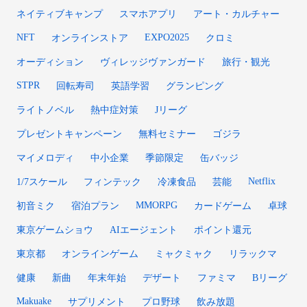
ネイティブキャンプ
スマホアプリ
アート・カルチャー
NFT
EXPO2025
オンラインストア
クロミ
オーディション
ヴィレッジヴァンガード
旅行・観光
STPR
回転寿司
英語学習
グランピング
ライトノベル
熱中症対策
Jリーグ
プレゼントキャンペーン
無料セミナー
ゴジラ
マイメロディ
中小企業
季節限定
缶バッジ
Netflix
1/7スケール
フィンテック
冷凍食品
芸能
MMORPG
初音ミク
宿泊プラン
カードゲーム
卓球
東京ゲームショウ
AIエージェント
ポイント還元
東京都
オンラインゲーム
ミャクミャク
リラックマ
健康
新曲
年末年始
デザート
ファミマ
Bリーグ
Makuake
サプリメント
プロ野球
飲み放題