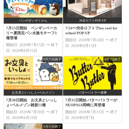
パンのすいぞくかん
渋谷ロフトPOP-UP
7月15日開始 ペンギンベーカ
7/24〜渋谷ロフトでtoo cool for
リー夏限定パン水族モチーフ3
school POP‑UP
種登場
開始日: 2026年7月24日 〜 終了
開始日: 2026年7月15日 〜 終了
日: 2026年8月13日
日: 2026年8月31日
8月25日終了
9月7日終了
お文具といっしょ×ベルメゾン
バターバトラー催事
7月30日開始 お文具といっし
7月31日開始 バターバトラーが
ょ×ベルメゾン雑貨11種
NEOPASA岡崎に再登場
開始日: 2026年7月30日 〜 終了
開始日: 2026年7月31日 〜 終了
日: 2026年8月25日
日: 2026年9月7日
9月11日終了