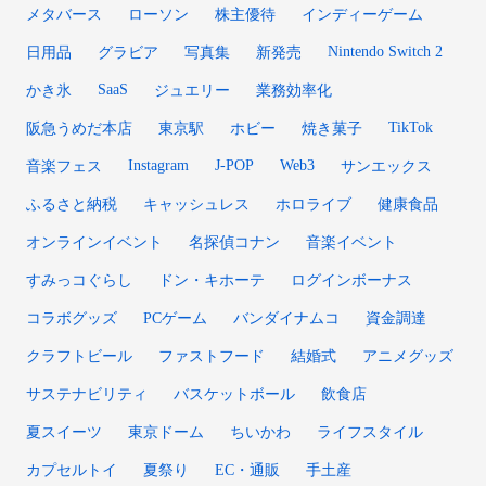
メタバース
ローソン
株主優待
インディーゲーム
Nintendo Switch 2
日用品
グラビア
写真集
新発売
SaaS
かき氷
ジュエリー
業務効率化
TikTok
阪急うめだ本店
東京駅
ホビー
焼き菓子
Instagram
J-POP
Web3
音楽フェス
サンエックス
ふるさと納税
キャッシュレス
ホロライブ
健康食品
オンラインイベント
名探偵コナン
音楽イベント
すみっコぐらし
ドン・キホーテ
ログインボーナス
コラボグッズ
PCゲーム
バンダイナムコ
資金調達
クラフトビール
ファストフード
結婚式
アニメグッズ
サステナビリティ
バスケットボール
飲食店
夏スイーツ
東京ドーム
ちいかわ
ライフスタイル
カプセルトイ
夏祭り
EC・通販
手土産