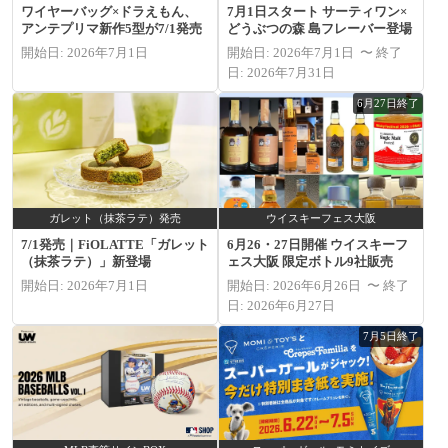
ワイヤーバッグ×ドラえもん、
7月1日スタート サーティワン×
アンテプリマ新作5型が7/1発売
どうぶつの森 島フレーバー登場
開始日: 2026年7月1日
開始日: 2026年7月1日 〜 終了
日: 2026年7月31日
6月27日終了
ガレット（抹茶ラテ）発売
ウイスキーフェス大阪
7/1発売｜FiOLATTE「ガレット
6月26・27日開催 ウイスキーフ
（抹茶ラテ）」新登場
ェス大阪 限定ボトル9社販売
開始日: 2026年7月1日
開始日: 2026年6月26日 〜 終了
日: 2026年6月27日
7月5日終了