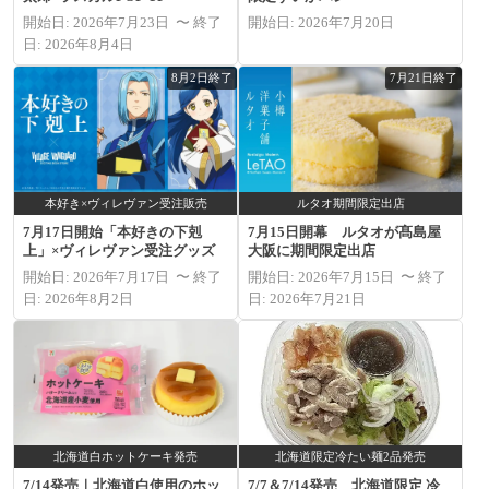
開始日: 2026年7月23日 〜 終了
開始日: 2026年7月20日
日: 2026年8月4日
8月2日終了
7月21日終了
本好き×ヴィレヴァン受注販売
ルタオ期間限定出店
7月17日開始「本好きの下剋
7月15日開幕 ルタオが髙島屋
上」×ヴィレヴァン受注グッズ
大阪に期間限定出店
開始日: 2026年7月17日 〜 終了
開始日: 2026年7月15日 〜 終了
日: 2026年8月2日
日: 2026年7月21日
北海道白ホットケーキ発売
北海道限定冷たい麺2品発売
7/14発売｜北海道白使用のホッ
7/7＆7/14発売 北海道限定 冷