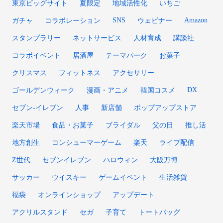
東京ビッグサイト
夏限定
地域活性化
いちご
SNS
Amazon
ガチャ
コラボレーション
ウェビナー
スタンプラリー
ネットサービス
人材育成
講談社
コラボイベント
居酒屋
テーマパーク
お菓子
クリスマス
フィットネス
アクセサリー
DX
ゴールデンウィーク
漫画・アニメ
韓国コスメ
セブン‐イレブン
人事
新店舗
ポップアップストア
楽天市場
食品・お菓子
ブライダル
父の日
推し活
地方創生
コンシューマーゲーム
楽天
ライブ配信
Z世代
セブンイレブン
ハロウィン
大阪万博
サッカー
ウイスキー
ゲームイベント
生活雑貨
福袋
オンラインショップ
アップデート
アクリルスタンド
セガ
子育て
トートバッグ