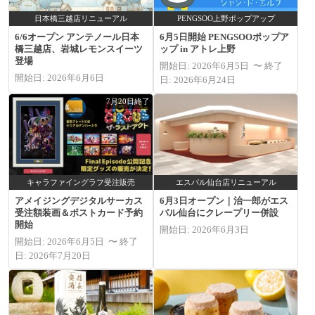
日本橋三越店リニューアル
PENGSOO上野ポップアップ
6/6オープン アンテノール日本
6月5日開始 PENGSOOポップア
橋三越店、岩城レモンスイーツ
ップ in アトレ上野
登場
開始日: 2026年6月5日 〜 終了
開始日: 2026年6月6日
日: 2026年6月24日
7月20日終了
キャラファイングラフ受注販売
エスパル仙台店リニューアル
アメイジングデジタルサーカス
6月3日オープン｜治一郎がエス
受注額装画＆ポストカード予約
パル仙台にクレープリー併設
開始
開始日: 2026年6月3日
開始日: 2026年6月5日 〜 終了
日: 2026年7月20日