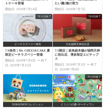
トケーキ登場
たい麺2種の実力
開始日: 2026年7月14日
開始日: 2026年7月7日
7月31日終了
7月9日終了
ピーチラズベリー発売
大丸福岡天神店出店
7/4発売｜Mr. CHEESECAKE 夏
7/3開店｜坂角総本舖が福岡天神
限定ピーチラズベリー登場
に初出店、博多限定エビチップ
ス
開始日: 2026年7月4日 〜 終了
開始日: 2026年7月3日 〜 終了
日: 2026年7月31日
日: 2026年7月9日
7月31日終了
DORAEMONコレクション
どうぶつの森×サーティワン