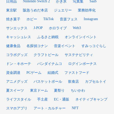
Nintendo Switch 2
SaaS
日用品
かき氷
写真集
東京駅
阪急うめだ本店
ジュエリー
業務効率化
TikTok
Instagram
焼き菓子
ホビー
音楽フェス
J-POP
Web3
サンエックス
ホロライブ
キャッシュレス
ふるさと納税
オンラインイベント
健康食品
名探偵コナン
音楽イベント
すみっコぐらし
コラボグッズ
クラフトビール
サステナビリティ
ドン・キホーテ
バンダイナムコ
ログインボーナス
資金調達
PCゲーム
結婚式
ファストフード
アニメグッズ
バスケットボール
飲食店
カプセルトイ
夏スイーツ
東京ドーム
夏祭り
ちいかわ
ライフスタイル
手土産
EC・通販
ネイティブキャンプ
NFT
スマホアプリ
アート・カルチャー