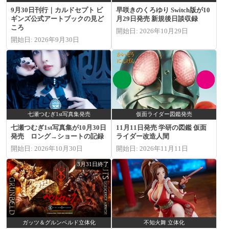
9月30日刊行｜カルドセプト ビ
早咲きのくろゆり Switch版が10
ギンズ公式アートブックの見ど
月29日発売 新規後日談収録
ころ
開始日: 2026年10月29日
開始日: 2026年9月30日
七瀬つむぎ1st写真集発売
仮面ライダー図鑑発売
七瀬つむぎ1st写真集が10月30日
11月11日発売 学研の図鑑 仮面
発売 ロング→ショートの記録
ライダー改造人間
開始日: 2026年10月30日
開始日: 2026年11月11日
3月31日終了
ガッツ＆グルンベルド立体化
不知火舞 立体化