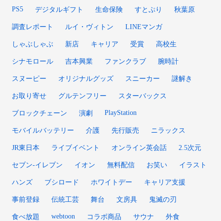
PS5
デジタルギフト
生命保険
すとぷり
秋葉原
調査レポート
ルイ・ヴィトン
LINEマンガ
しゃぶしゃぶ
新店
キャリア
受賞
高校生
シナモロール
吉本興業
ファンクラブ
腕時計
スヌーピー
オリジナルグッズ
スニーカー
謎解き
お取り寄せ
グルテンフリー
スターバックス
PlayStation
ブロックチェーン
演劇
モバイルバッテリー
介護
先行販売
ニラックス
JR東日本
ライブイベント
オンライン英会話
2.5次元
セブン-イレブン
イオン
無料配信
お笑い
イラスト
ハンズ
ブシロード
ホワイトデー
キャリア支援
事前登録
伝統工芸
舞台
文房具
鬼滅の刃
webtoon
食べ放題
コラボ商品
サウナ
外食