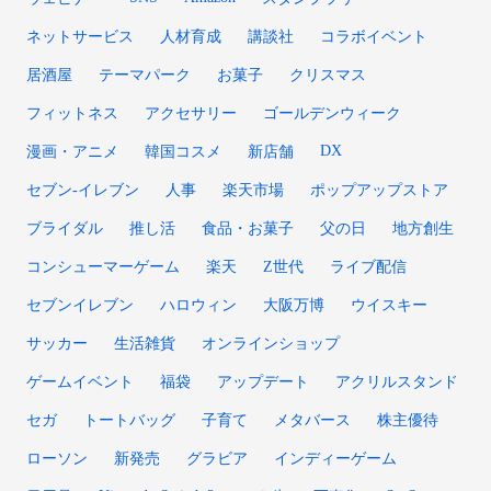
ネットサービス
人材育成
講談社
コラボイベント
居酒屋
テーマパーク
お菓子
クリスマス
フィットネス
アクセサリー
ゴールデンウィーク
DX
漫画・アニメ
韓国コスメ
新店舗
セブン‐イレブン
人事
楽天市場
ポップアップストア
ブライダル
推し活
食品・お菓子
父の日
地方創生
コンシューマーゲーム
楽天
Z世代
ライブ配信
セブンイレブン
ハロウィン
大阪万博
ウイスキー
サッカー
生活雑貨
オンラインショップ
ゲームイベント
福袋
アップデート
アクリルスタンド
セガ
トートバッグ
子育て
メタバース
株主優待
ローソン
新発売
グラビア
インディーゲーム