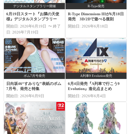
デジタルスタンプラリー開催
R-Type発売
6月19日スタート『お隣の天使
R-Type Dimensions IIIが6月18日
様』デジタルスタンプラリー
発売 3D/2Dで遊べる復刻
開始日: 2026年6月19日 〜 終了
開始日: 2026年6月18日
日: 2026年7月19日
ボム7月号発売
A列車9 Evolution発売
日向坂46“すみりな”表紙のボム
6月4日発売『A列車で行こう9
7月号、発売と特集
Evolution』進化点まとめ
開始日: 2026年6月9日
開始日: 2026年6月4日