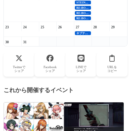
STEINS;GATE発売
RE:BOOT発売
RE:BOOT発売
RE:BOOT発売
23
24
25
26
27
28
29
ネプテューヌ新作発売
30
31
Twitterで
Facebook
LINEで
URLを
シェア
シェア
シェア
コピー
これから開催するイベント