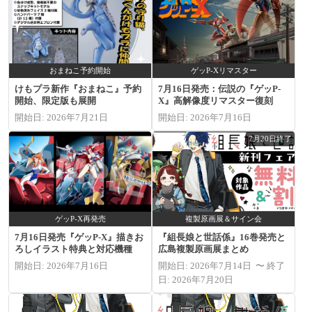
おまねこ予約開始
ゲッP-Xリマスター
けもプラ新作『おまねこ』予約
7月16日発売：伝説の『ゲッP-
開始、限定版も展開
X』高解像度リマスター復刻
開始日: 2026年7月21日
開始日: 2026年7月16日
7月20日終了
ゲッP-X再発売
複製原画展＆サイン会
7月16日発売『ゲッP-X』描きお
『組長娘と世話係』16巻発売と
ろしイラスト特典と対応機種
広島複製原画展まとめ
開始日: 2026年7月16日
開始日: 2026年7月14日 〜 終了
日: 2026年7月20日