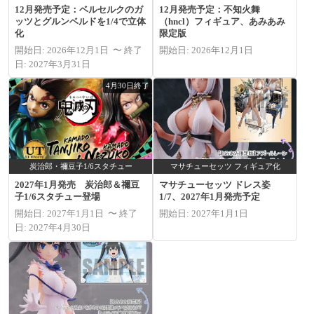
12月発売予定：ベルセルクのガ
12月発売予定：不知火舞
ッツとグルンベルドを1/4で立体
（hncl）フィギュア、あみあみ
化
限定版
開始日: 2026年12月1日 〜 終了
開始日: 2026年12月1日
日: 2027年3月31日
4月30日終了
炭治郎・禰豆子1/6スタチュー
マサチューセッツ フィギュア化
2027年1月発売 炭治郎＆禰豆
マサチューセッツ ドレス姿
子1/6スタチュー登場
1/7、2027年1月発売予定
開始日: 2027年1月1日 〜 終了
開始日: 2027年1月1日
日: 2027年4月30日