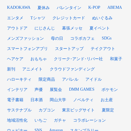
KADOKAWA
K-POP
ABEMA
夏休み
バレンタイン
エンタメ
Tシャツ
クレジットカード
ぬいぐるみ
アウトドア
にじさんじ
幕張メッセ
夏イベント
SDGs
メンズファッション
母の日
コラボカフェ
スマートフォンアプリ
スタートアップ
テイクアウト
ヘアケア
おもちゃ
クリーク･アンド･リバー社
和菓子
新刊
アニメイト
クラウドファンディング
ハローキティ
限定商品
アパレル
アイドル
DMM GAMES
インテリア
声優
展覧会
ポケモン
電子書籍
日本酒
岡山大学
ノベルティ
お土産
サステナブル
カプコン
東京ビッグサイト
夏限定
地域活性化
いちご
ガチャ
コラボレーション
SNS
Amazon
ウェビナー
スタンプラリー