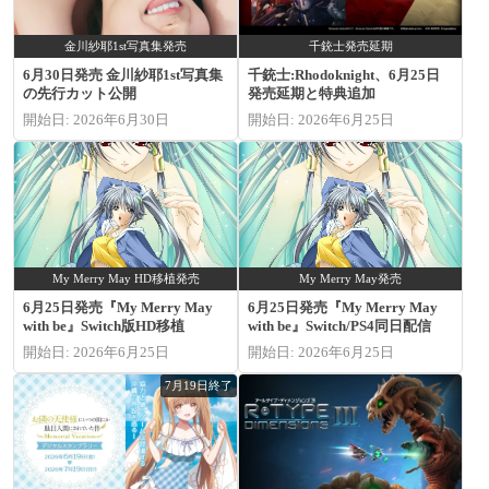
金川紗耶1st写真集発売
千銃士発売延期
6月30日発売 金川紗耶1st写真集
千銃士:Rhodoknight、6月25日
の先行カット公開
発売延期と特典追加
開始日: 2026年6月30日
開始日: 2026年6月25日
My Merry May HD移植発売
My Merry May発売
6月25日発売『My Merry May
6月25日発売『My Merry May
with be』Switch版HD移植
with be』Switch/PS4同日配信
開始日: 2026年6月25日
開始日: 2026年6月25日
7月19日終了