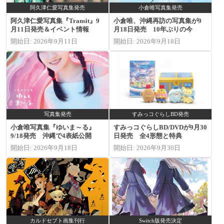
阿久津仁愛写真集発売
小倉唯写真集発売
阿久津仁愛写真集『Transit』9
小倉唯、沖縄再訪の写真集が9
月11日発売＆イベント情報
月18日発売 10年ぶりの今
開始日: 2026年9月11日
開始日: 2026年9月18日
写真集発売
すみっコぐらしBD発売
小倉唯写真集『ゆいま～る』
すみっコぐらしBD/DVDが9月30
9/18発売 沖縄で4表紙公開
日発売 全4形態と特典
開始日: 2026年9月18日
開始日: 2026年9月30日
カルドセプト画集刊行
Switch版発売決定