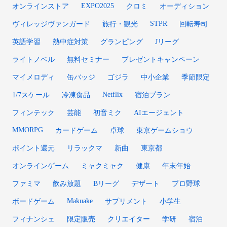
EXPO2025
オンラインストア
クロミ
オーディション
STPR
ヴィレッジヴァンガード
旅行・観光
回転寿司
英語学習
熱中症対策
グランピング
Jリーグ
ライトノベル
無料セミナー
プレゼントキャンペーン
マイメロディ
缶バッジ
ゴジラ
中小企業
季節限定
Netflix
1/7スケール
冷凍食品
宿泊プラン
フィンテック
芸能
初音ミク
AIエージェント
MMORPG
カードゲーム
卓球
東京ゲームショウ
ポイント還元
リラックマ
新曲
東京都
オンラインゲーム
ミャクミャク
健康
年末年始
ファミマ
飲み放題
Bリーグ
デザート
プロ野球
Makuake
ボードゲーム
サプリメント
小学生
フィナンシェ
限定販売
クリエイター
学研
宿泊