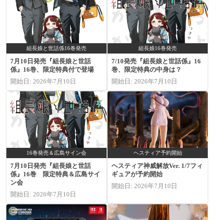
組長娘と世話係16巻発売
組長娘16巻発売
7月10日発売『組長娘と世話
7/10発売『組長娘と世話係』16
係』16巻、限定特典付で登場
巻、限定特典の中身は？
開始日: 2026年7月10日
開始日: 2026年7月10日
16巻発売＆広島サイン会
ヘスティア予約開始
7月10日発売『組長娘と世話
ヘスティア神威解放Ver. 1/7フィ
係』16巻 限定特典＆広島サイ
ギュアが予約開始
ン会
開始日: 2026年7月10日
開始日: 2026年7月10日