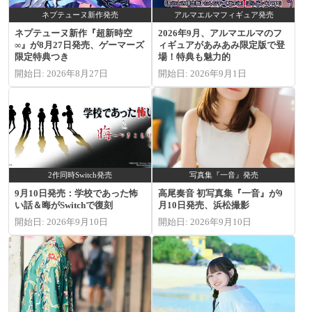
ネプテューヌ新作発売
アルマエルマフィギュア発売
ネプテューヌ新作『超新時空
2026年9月、アルマエルマのフ
∞』が8月27日発売、ゲーマーズ
ィギュアがあみあみ限定版で登
限定特典つき
場！特典も魅力的
開始日: 2026年8月27日
開始日: 2026年9月1日
2作同時Switch発売
写真集『一音』発売
9月10日発売：学校であった怖
高尾奏音 初写真集『一音』が9
い話＆晦がSwitchで復刻
月10日発売、浜松撮影
開始日: 2026年9月10日
開始日: 2026年9月10日