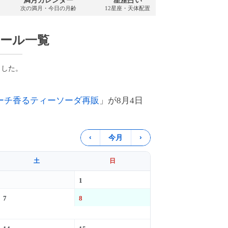
満月カレンダー
星座占い
PDFダウンロ
次の満月・今日の月齢
12星座・天体配置
2026年・無料
ュール一覧
ました。
ーチ香るティーソーダ再販
」が8月4日
‹
今月
›
土
日
1
7
8