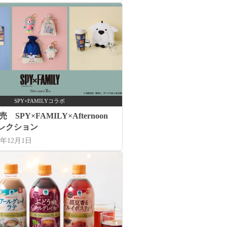
SPY×FAMILYコラボ
売 SPY×FAMILY×Afternoon
コレクション
5年12月1日