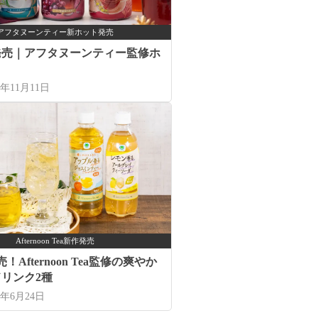
アフタヌーンティー新ホット発売
日発売｜アフタヌーンティー監修ホ
5年11月11日
Afternoon Tea新作発売
！Afternoon Tea監修の爽やか
リンク2種
5年6月24日