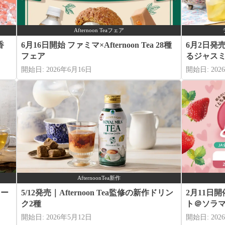
Afternoon Teaフェア
香
6月16日開始 ファミマ×Afternoon Tea 28種
6月2日発売｜
フェア
るジャス
開始日: 2026年6月16日
開始日: 202
AfternoonTea新作
ィー
5/12発売｜Afternoon Tea監修の新作ドリン
2月11日
ク2種
ト＠ソラ
開始日: 2026年5月12日
開始日: 202