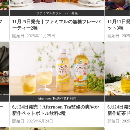
ファミマル新フレーバー発売
フ
11月25日発売｜ファミマルの無糖フレーバ
11月11
ーティー2種
ット3種
開始日: 2025年11月25日
開始日: 202
Afternoon Tea新作飲料発売
ー
6月24日発売！Afternoon Tea監修の爽やか
6月24日発売
新作ペットボトル飲料2種
新作紅茶ド
開始日: 2025年6月24日
開始日: 202