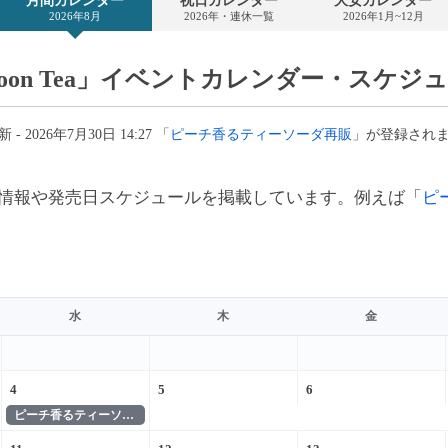
月間カレンダー
祝日カレンダー
大安カレンダー
カ
2026年8月
2026年・連休一覧
2026年1月~12月
レ
ン
ダ
ー
ernoon Tea」イベントカレンダー・スケジ
- 2026年7月30日 14:27 「
ピーチ香るティーソーダ再販
」が登録され
情報や発売日スケジュールを掲載しています。例えば「
ピ
水
木
金
4
5
6
ピーチ香るティーソーダ再販