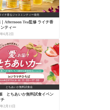
ライチ香るジャスミンティー発売
Afternoon Tea監修 ライチ香
ミンティー
6年6月2日
とちあいか無料試食会
開催 とちあいか無料試食イベン
マチ
6年2月11日