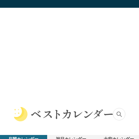
ベ
ス
ト