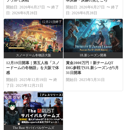
ソウルで決戦
準決勝・決勝の見どころ
開始日: 2026年6月27日 〜 終了
開始日: 2026年6月27日 〜 終了
日: 2026年6月28日
日: 2026年6月28日
12月21日終了
スノードーム冬物語大阪
IJL新シーズン開幕
12月19日開幕｜第五人格「スノ
賞金2000万円！新チームQT
ードームの冬物語」を大阪で体
DIG参戦でIJL新シーズンが5月
感
31日開幕
開始日: 2025年12月19日 〜 終
開始日: 2025年5月31日
了日: 2025年12月21日
The Rust サバイバルゲームズ