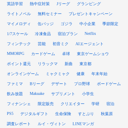
英語学習
熱中症対策
Jリーグ
グランピング
ライトノベル
無料セミナー
プレゼントキャンペーン
マイメロディ
缶バッジ
ゴジラ
中小企業
季節限定
Netflix
1/7スケール
冷凍食品
宿泊プラン
フィンテック
芸能
初音ミク
AIエージェント
MMORPG
カードゲーム
卓球
東京ゲームショウ
ポイント還元
リラックマ
新曲
東京都
オンラインゲーム
ミャクミャク
健康
年末年始
ファミマ
Bリーグ
デザート
プロ野球
ボードゲーム
Makuake
飲み放題
サプリメント
小学生
フィナンシェ
限定販売
クリエイター
学研
宿泊
PS5
デジタルギフト
生命保険
すとぷり
秋葉原
調査レポート
ルイ・ヴィトン
LINEマンガ