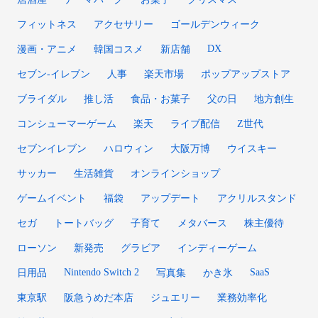
フィットネス
アクセサリー
ゴールデンウィーク
DX
漫画・アニメ
韓国コスメ
新店舗
セブン‐イレブン
人事
楽天市場
ポップアップストア
ブライダル
推し活
食品・お菓子
父の日
地方創生
コンシューマーゲーム
楽天
ライブ配信
Z世代
セブンイレブン
ハロウィン
大阪万博
ウイスキー
サッカー
生活雑貨
オンラインショップ
ゲームイベント
福袋
アップデート
アクリルスタンド
セガ
トートバッグ
子育て
メタバース
株主優待
ローソン
新発売
グラビア
インディーゲーム
Nintendo Switch 2
SaaS
日用品
写真集
かき氷
東京駅
阪急うめだ本店
ジュエリー
業務効率化