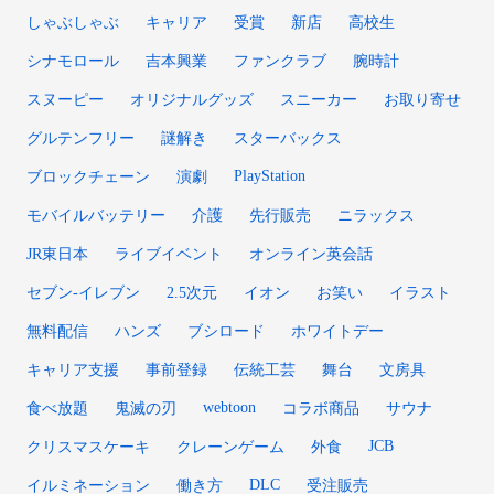
しゃぶしゃぶ
キャリア
受賞
新店
高校生
シナモロール
吉本興業
ファンクラブ
腕時計
スヌーピー
オリジナルグッズ
スニーカー
お取り寄せ
グルテンフリー
謎解き
スターバックス
PlayStation
ブロックチェーン
演劇
モバイルバッテリー
介護
先行販売
ニラックス
JR東日本
ライブイベント
オンライン英会話
セブン-イレブン
2.5次元
イオン
お笑い
イラスト
無料配信
ハンズ
ブシロード
ホワイトデー
キャリア支援
事前登録
伝統工芸
舞台
文房具
webtoon
食べ放題
鬼滅の刃
コラボ商品
サウナ
JCB
クリスマスケーキ
クレーンゲーム
外食
DLC
イルミネーション
働き方
受注販売