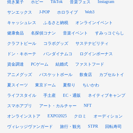
TikTok
Instagram
焼き菓子
ホビー
音楽フェス
J-POP
Web3
サンエックス
ホロライブ
キャッシュレス
ふるさと納税
オンラインイベント
健康食品
名探偵コナン
音楽イベント
すみっコぐらし
クラフトビール
コラボグッズ
サステナビリティ
ドン・キホーテ
バンダイナムコ
ログインボーナス
資金調達
PCゲーム
結婚式
ファストフード
アニメグッズ
バスケットボール
飲食店
カプセルトイ
夏スイーツ
東京ドーム
夏祭り
ちいかわ
ライフスタイル
手土産
EC・通販
ネイティブキャンプ
NFT
スマホアプリ
アート・カルチャー
EXPO2025
オンラインストア
クロミ
オーディション
STPR
ヴィレッジヴァンガード
旅行・観光
回転寿司