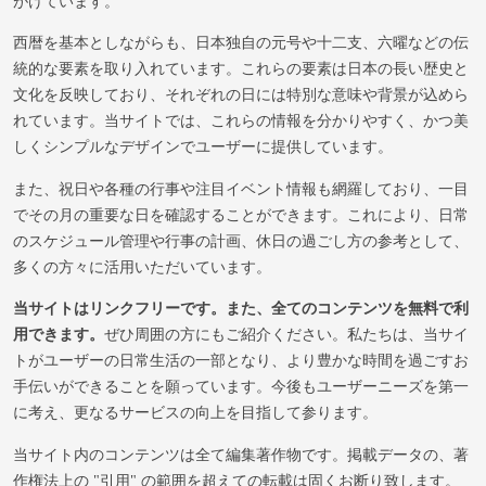
がけています。
西暦を基本としながらも、日本独自の元号や十二支、六曜などの伝
統的な要素を取り入れています。これらの要素は日本の長い歴史と
文化を反映しており、それぞれの日には特別な意味や背景が込めら
れています。当サイトでは、これらの情報を分かりやすく、かつ美
しくシンプルなデザインでユーザーに提供しています。
また、祝日や各種の行事や注目イベント情報も網羅しており、一目
でその月の重要な日を確認することができます。これにより、日常
のスケジュール管理や行事の計画、休日の過ごし方の参考として、
多くの方々に活用いただいています。
当サイトはリンクフリーです。また、全てのコンテンツを無料で利
用できます。
ぜひ周囲の方にもご紹介ください。私たちは、当サイ
トがユーザーの日常生活の一部となり、より豊かな時間を過ごすお
手伝いができることを願っています。今後もユーザーニーズを第一
に考え、更なるサービスの向上を目指して参ります。
当サイト内のコンテンツは全て編集著作物です。掲載データの、著
作権法上の "引用" の範囲を超えての転載は固くお断り致します。