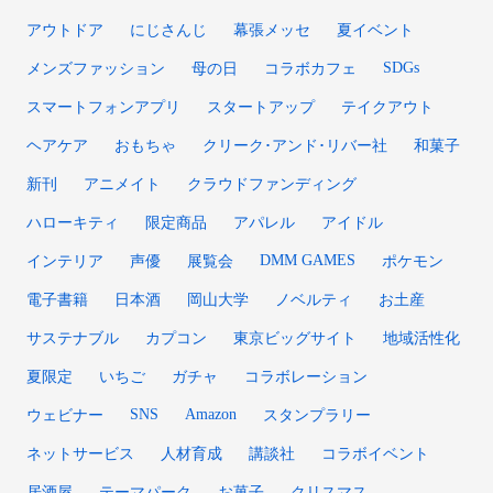
アウトドア
にじさんじ
幕張メッセ
夏イベント
SDGs
メンズファッション
母の日
コラボカフェ
スマートフォンアプリ
スタートアップ
テイクアウト
ヘアケア
おもちゃ
クリーク･アンド･リバー社
和菓子
新刊
アニメイト
クラウドファンディング
ハローキティ
限定商品
アパレル
アイドル
DMM GAMES
インテリア
声優
展覧会
ポケモン
電子書籍
日本酒
岡山大学
ノベルティ
お土産
サステナブル
カプコン
東京ビッグサイト
地域活性化
夏限定
いちご
ガチャ
コラボレーション
SNS
Amazon
ウェビナー
スタンプラリー
ネットサービス
人材育成
講談社
コラボイベント
居酒屋
テーマパーク
お菓子
クリスマス