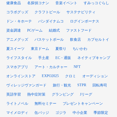
健康食品
名探偵コナン
音楽イベント
すみっコぐらし
コラボグッズ
クラフトビール
サステナビリティ
ドン・キホーテ
バンダイナムコ
ログインボーナス
資金調達
PCゲーム
結婚式
ファストフード
アニメグッズ
バスケットボール
飲食店
カプセルトイ
夏スイーツ
東京ドーム
夏祭り
ちいかわ
ライフスタイル
手土産
EC・通販
ネイティブキャンプ
NFT
スマホアプリ
アート・カルチャー
EXPO2025
オンラインストア
クロミ
オーディション
STPR
ヴィレッジヴァンガード
旅行・観光
回転寿司
英語学習
熱中症対策
グランピング
Jリーグ
ライトノベル
無料セミナー
プレゼントキャンペーン
マイメロディ
缶バッジ
ゴジラ
中小企業
季節限定