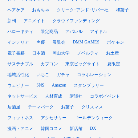
ヘアケア
おもちゃ
クリーク･アンド･リバー社
和菓子
新刊
アニメイト
クラウドファンディング
ハローキティ
限定商品
アパレル
アイドル
DMM GAMES
インテリア
声優
展覧会
ポケモン
電子書籍
日本酒
岡山大学
ノベルティ
お土産
サステナブル
カプコン
東京ビッグサイト
夏限定
地域活性化
いちご
ガチャ
コラボレーション
SNS
Amazon
ウェビナー
スタンプラリー
ネットサービス
人材育成
講談社
コラボイベント
居酒屋
テーマパーク
お菓子
クリスマス
フィットネス
アクセサリー
ゴールデンウィーク
DX
漫画・アニメ
韓国コスメ
新店舗