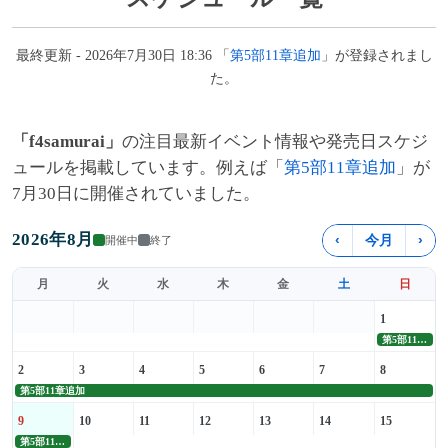
最終更新 - 2026年7月30日 18:36 「
第5部11章追加
」が登録されまし
た。
「f4samurai」
の注目最新イベント情報や発売日スケジ
ュールを掲載しています。例えば「
第5部11章追加
」が
7月30日に開催されていました。
2026年8月
‹
今月
›
開催中
終了
月
火
水
木
金
土
日
1
第5部11章追加
2
3
4
5
6
7
8
第5部11章追加
9
10
11
12
13
14
15
第5部11章追加