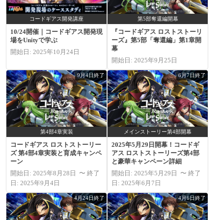
コードギアス開発講座
第5部奪還編開幕
10/24開催｜コードギアス開発現
『コードギアス ロストストーリ
場をUnityで学ぶ
ーズ』第5部「奪還編」第1章開
幕
開始日: 2025年10月24日
開始日: 2025年9月25日
9月4日終了
6月7日終了
第4部4章実装
メインストーリー第4部開幕
コードギアス ロストストーリー
2025年5月29日開幕！コードギ
ズ 第4部4章実装と育成キャンペ
アス ロストストーリーズ第4部
ーン
と豪華キャンペーン詳細
開始日: 2025年8月28日 〜 終了
開始日: 2025年5月29日 〜 終了
日: 2025年9月4日
日: 2025年6月7日
4月24日終了
4月6日終了