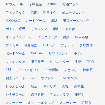
Netflix
1/7スケール
冷凍食品
宿泊プラン
フィンテック
芸能
初音ミク
AIエージェント
MMORPG
カードゲーム
卓球
東京ゲームショウ
ポイント還元
リラックマ
新曲
東京都
オンラインゲーム
ミャクミャク
健康
年末年始
ファミマ
飲み放題
Bリーグ
デザート
プロ野球
Makuake
ボードゲーム
サプリメント
小学生
フィナンシェ
限定販売
クリエイター
学研
宿泊
PS5
デジタルギフト
生命保険
すとぷり
秋葉原
調査レポート
ルイ・ヴィトン
LINEマンガ
しゃぶしゃぶ
新店
キャリア
受賞
高校生
シナモロール
吉本興業
ファンクラブ
腕時計
スヌーピー
オリジナルグッズ
スニーカー
謎解き