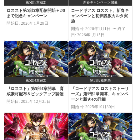
第5部5章追加
新春キャンペーン開催
ロススト第5部5章配信開始＋2/8
コードギアス ロススト、新春キ
まで記念キャンペーン
ャンペーンと初夢説教カルタ実
施
開始日: 2026年1月29日
開始日: 2026年1月1日 〜 終了
日: 2026年1月15日
第5部4章追加
第5部2章開幕
『ロススト』第5部4章開幕 育
『コードギアス ロストストーリ
成素材配布＆ピックアップ開催
ーズ』第5部2章開幕、キャンペ
ーンと新★4の詳細
開始日: 2025年12月25日
開始日: 2025年10月30日