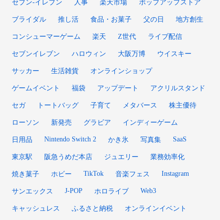
セブン‐イレブン
人事
楽天市場
ポップアップストア
ブライダル
推し活
食品・お菓子
父の日
地方創生
コンシューマーゲーム
楽天
Z世代
ライブ配信
セブンイレブン
ハロウィン
大阪万博
ウイスキー
サッカー
生活雑貨
オンラインショップ
ゲームイベント
福袋
アップデート
アクリルスタンド
セガ
トートバッグ
子育て
メタバース
株主優待
ローソン
新発売
グラビア
インディーゲーム
Nintendo Switch 2
SaaS
日用品
かき氷
写真集
東京駅
阪急うめだ本店
ジュエリー
業務効率化
TikTok
Instagram
焼き菓子
ホビー
音楽フェス
J-POP
Web3
サンエックス
ホロライブ
キャッシュレス
ふるさと納税
オンラインイベント