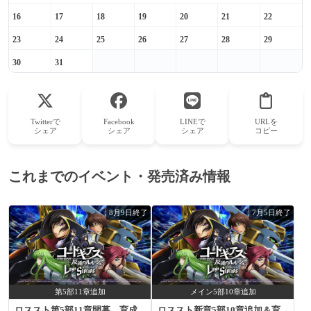
16
17
18
19
20
21
22
23
24
25
26
27
28
29
30
31
Twitterで
Facebook
LINEで
URLを
シェア
シェア
シェア
コピー
これまでのイベント・発売済み情報
8月9日終了
7月5日終了
第5部11章追加
メイン5部10章追加
ロススト第5部11章開幕 育成
ロススト新章5部10章追加＆育