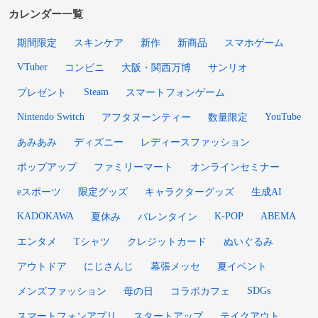
カレンダー一覧
期間限定
スキンケア
新作
新商品
スマホゲーム
VTuber
コンビニ
大阪・関西万博
サンリオ
Steam
プレゼント
スマートフォンゲーム
Nintendo Switch
YouTube
アフタヌーンティー
数量限定
あみあみ
ディズニー
レディースファッション
ポップアップ
ファミリーマート
オンラインセミナー
eスポーツ
限定グッズ
キャラクターグッズ
生成AI
KADOKAWA
K-POP
ABEMA
夏休み
バレンタイン
エンタメ
Tシャツ
クレジットカード
ぬいぐるみ
アウトドア
にじさんじ
幕張メッセ
夏イベント
SDGs
メンズファッション
母の日
コラボカフェ
スマートフォンアプリ
スタートアップ
テイクアウト