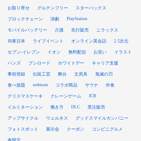
お取り寄せ
グルテンフリー
スターバックス
PlayStation
ブロックチェーン
演劇
モバイルバッテリー
介護
先行販売
ニラックス
JR東日本
ライブイベント
オンライン英会話
2.5次元
セブン-イレブン
イオン
無料配信
お笑い
イラスト
ハンズ
ブシロード
ホワイトデー
キャリア支援
事前登録
伝統工芸
舞台
文房具
鬼滅の刃
webtoon
食べ放題
コラボ商品
サウナ
外食
JCB
クリスマスケーキ
クレーンゲーム
DLC
イルミネーション
働き方
受注販売
アップサイクル
ウェルネス
グッドスマイルカンパニー
フォトスポット
展示会
クーポン
コンビニグルメ
春限定