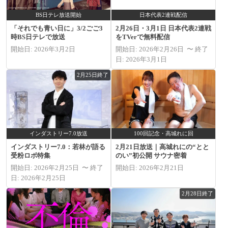
BS日テレ放送開始
日本代表2連戦配信
「それでも青い日に」3/2ごご3
2月26日・3月1日 日本代表2連戦
時BS日テレで放送
をTVerで無料配信
開始日: 2026年3月2日
開始日: 2026年2月26日 〜 終了
日: 2026年3月1日
2月25日終了
インダストリー7.0放送
100回記念・高城れに回
インダストリー7.0：若林が語る
2月21日放送｜高城れにの“とと
受粉ロボ特集
のい”初公開 サウナ密着
開始日: 2026年2月25日 〜 終了
開始日: 2026年2月21日
日: 2026年2月25日
2月28日終了