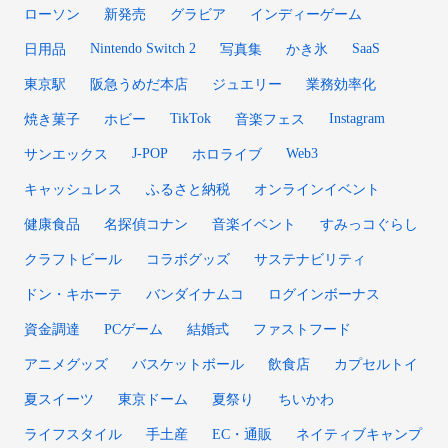
ローソン
新発売
グラビア
インディーゲーム
Nintendo Switch 2
SaaS
日用品
写真集
かき氷
東京駅
阪急うめだ本店
ジュエリー
業務効率化
TikTok
Instagram
焼き菓子
ホビー
音楽フェス
J-POP
Web3
サンエックス
ホロライブ
キャッシュレス
ふるさと納税
オンラインイベント
健康食品
名探偵コナン
音楽イベント
すみっコぐらし
クラフトビール
コラボグッズ
サステナビリティ
ドン・キホーテ
バンダイナムコ
ログインボーナス
資金調達
PCゲーム
結婚式
ファストフード
アニメグッズ
バスケットボール
飲食店
カプセルトイ
夏スイーツ
東京ドーム
夏祭り
ちいかわ
ライフスタイル
手土産
EC・通販
ネイティブキャンプ