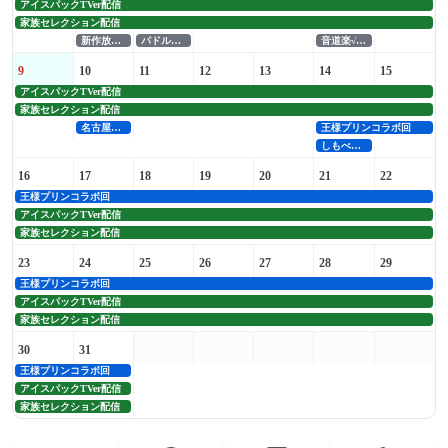
アイスパックTVer配信
家族セレクション配信
新作放送・新宿二丁目編
パドルパドルパドる挑戦
音道楽√8月エンディング
9
10
11
12
13
14
15
アイスパックTVer配信
家族セレクション配信
名古屋タトゥー回放送
王様プリンコラボ回
しもべの王子様第7話
16
17
18
19
20
21
22
王様プリンコラボ回
アイスパックTVer配信
家族セレクション配信
23
24
25
26
27
28
29
王様プリンコラボ回
アイスパックTVer配信
家族セレクション配信
30
31
王様プリンコラボ回
アイスパックTVer配信
家族セレクション配信