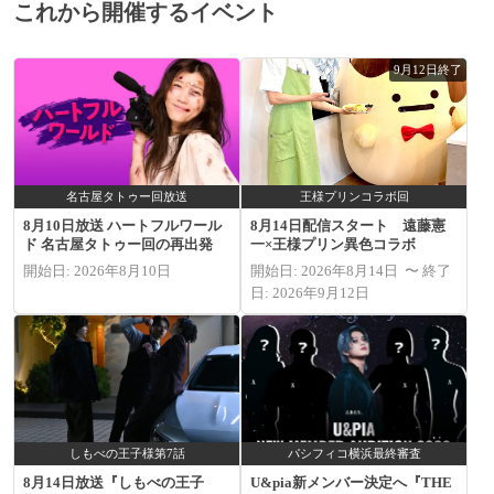
これから開催するイベント
9月12日終了
名古屋タトゥー回放送
王様プリンコラボ回
8月10日放送 ハートフルワール
8月14日配信スタート 遠藤憲
ド 名古屋タトゥー回の再出発
一×王様プリン異色コラボ
開始日: 2026年8月10日
開始日: 2026年8月14日 〜 終了
日: 2026年9月12日
しもべの王子様第7話
パシフィコ横浜最終審査
8月14日放送『しもべの王子
U&pia新メンバー決定へ『THE