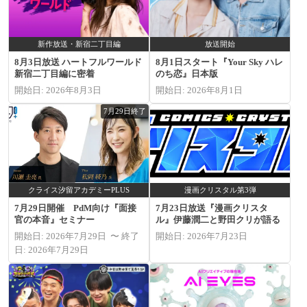
新作放送・新宿二丁目編
放送開始
8月3日放送 ハートフルワールド
8月1日スタート『Your Sky ハレ
新宿二丁目編に密着
のち恋』日本版
開始日: 2026年8月3日
開始日: 2026年8月1日
7月29日終了
クライス汐留アカデミーPLUS
漫画クリスタル第3弾
7月29日開催 PdM向け『面接
7月23日放送『漫画クリスタ
官の本音』セミナー
ル』伊藤潤二と野田クリが語る
開始日: 2026年7月29日 〜 終了
開始日: 2026年7月23日
日: 2026年7月29日