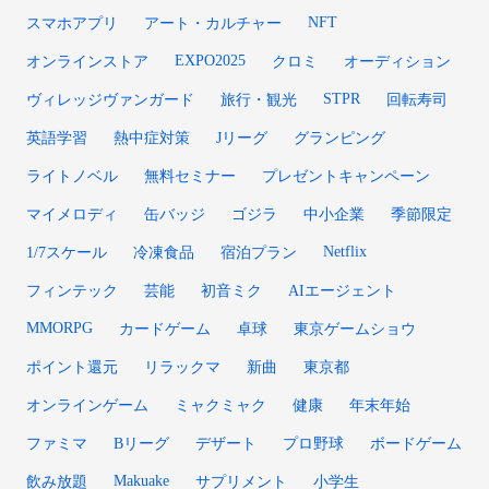
NFT
スマホアプリ
アート・カルチャー
EXPO2025
オンラインストア
クロミ
オーディション
STPR
ヴィレッジヴァンガード
旅行・観光
回転寿司
英語学習
熱中症対策
Jリーグ
グランピング
ライトノベル
無料セミナー
プレゼントキャンペーン
マイメロディ
缶バッジ
ゴジラ
中小企業
季節限定
Netflix
1/7スケール
冷凍食品
宿泊プラン
フィンテック
芸能
初音ミク
AIエージェント
MMORPG
カードゲーム
卓球
東京ゲームショウ
ポイント還元
リラックマ
新曲
東京都
オンラインゲーム
ミャクミャク
健康
年末年始
ファミマ
Bリーグ
デザート
プロ野球
ボードゲーム
Makuake
飲み放題
サプリメント
小学生