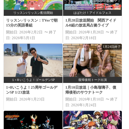
リッスン♪リッスン配信開始
はばたけ！アイドルフェス
リッスン♪リッスン：TVerで朝
1月28日放送開始 関西アイド
15分の英語番組
ル8組の放送局占拠ライブ
開始日: 2026年2月2日 〜 終了
開始日: 2026年1月28日 〜 終了
日: 2026年5月1日
日: 2026年2月18日
1月24日終了
１×８いこうよ！ゴールデンSP
復帰後初トーク出演
1×8いこうよ！25周年ゴールデ
1月10日放送｜小島瑠璃子、復
ンSP 1/23放送
帰後初のサウナトーク
開始日: 2026年1月23日
開始日: 2026年1月10日 〜 終了
日: 2026年1月24日