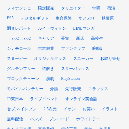
フィナンシェ
限定販売
クリエイター
学研
宿泊
PS5
デジタルギフト
生命保険
すとぷり
秋葉原
調査レポート
ルイ・ヴィトン
LINEマンガ
しゃぶしゃぶ
キャリア
受賞
新店
高校生
シナモロール
吉本興業
ファンクラブ
腕時計
スヌーピー
オリジナルグッズ
スニーカー
お取り寄せ
グルテンフリー
謎解き
スターバックス
PlayStation
ブロックチェーン
演劇
モバイルバッテリー
介護
先行販売
ニラックス
JR東日本
ライブイベント
オンライン英会話
セブン-イレブン
2.5次元
イオン
お笑い
イラスト
無料配信
ハンズ
ブシロード
ホワイトデー