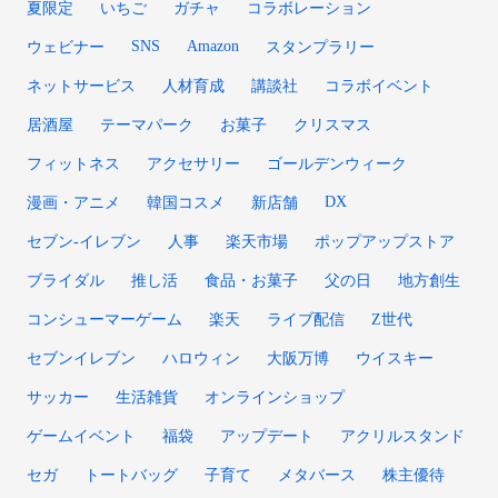
夏限定
いちご
ガチャ
コラボレーション
SNS
Amazon
ウェビナー
スタンプラリー
ネットサービス
人材育成
講談社
コラボイベント
居酒屋
テーマパーク
お菓子
クリスマス
フィットネス
アクセサリー
ゴールデンウィーク
DX
漫画・アニメ
韓国コスメ
新店舗
セブン‐イレブン
人事
楽天市場
ポップアップストア
ブライダル
推し活
食品・お菓子
父の日
地方創生
コンシューマーゲーム
楽天
ライブ配信
Z世代
セブンイレブン
ハロウィン
大阪万博
ウイスキー
サッカー
生活雑貨
オンラインショップ
ゲームイベント
福袋
アップデート
アクリルスタンド
セガ
トートバッグ
子育て
メタバース
株主優待