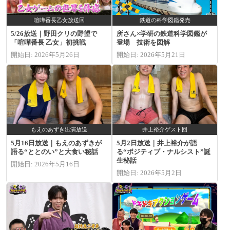
喧嘩番長乙女放送回
鉄道の科学図鑑発売
5/26放送｜野田クリの野望で
所さん×学研の鉄道科学図鑑が
「喧嘩番長 乙女」初挑戦
登場 技術を図解
開始日: 2026年5月26日
開始日: 2026年5月21日
もえのあずき出演放送
井上裕介ゲスト回
5月16日放送｜もえのあずきが
5月2日放送｜井上裕介が語
語る“ととのい”と大食い秘話
る“ポジティブ・ナルシスト”誕
生秘話
開始日: 2026年5月16日
開始日: 2026年5月2日