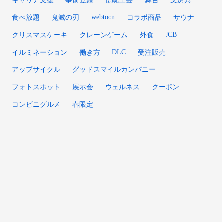
キャリア支援
事前登録
伝統工芸
舞台
文房具
webtoon
食べ放題
鬼滅の刃
コラボ商品
サウナ
JCB
クリスマスケーキ
クレーンゲーム
外食
DLC
イルミネーション
働き方
受注販売
アップサイクル
グッドスマイルカンパニー
フォトスポット
展示会
ウェルネス
クーポン
コンビニグルメ
春限定