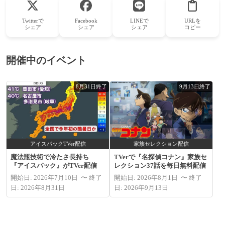
Twitterで
Facebook
LINEで
URLを
シェア
シェア
シェア
コピー
開催中のイベント
8月31日終了
9月13日終了
アイスパックTVer配信
家族セレクション配信
魔法瓶技術で冷たさ長持ち
TVerで『名探偵コナン』家族セ
『アイスパック』がTVer配信
レクション37話を毎日無料配信
開始日: 2026年7月10日 〜 終了
開始日: 2026年8月1日 〜 終了
日: 2026年8月31日
日: 2026年9月13日