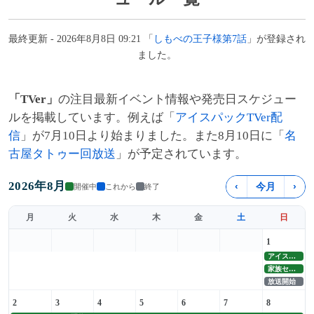
最終更新 - 2026年8月8日 09:21 「
しもべの王子様第7話
」が登録され
ました。
「TVer」
の注目最新イベント情報や発売日スケジュー
ルを掲載しています。例えば「
アイスパックTVer配
信
」が7月10日より始まりました。また8月10日に「
名
古屋タトゥー回放送
」が予定されています。
2026年8月
‹
今月
›
開催中
これから
終了
月
火
水
木
金
土
日
1
アイスパックTVer配信
家族セレクション配信
放送開始
2
3
4
5
6
7
8