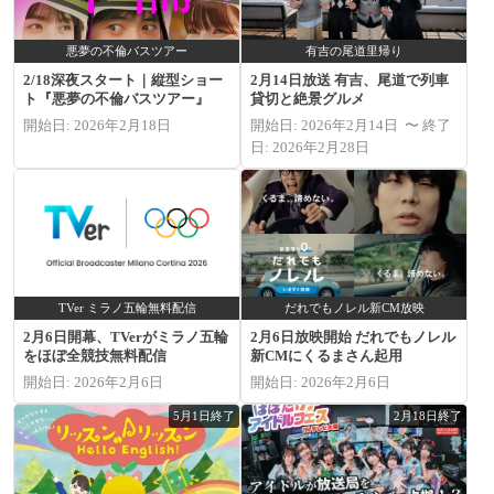
悪夢の不倫バスツアー
有吉の尾道里帰り
2/18深夜スタート｜縦型ショー
2月14日放送 有吉、尾道で列車
ト『悪夢の不倫バスツアー』
貸切と絶景グルメ
開始日: 2026年2月18日
開始日: 2026年2月14日 〜 終了
日: 2026年2月28日
TVer ミラノ五輪無料配信
だれでもノレル新CM放映
2月6日開幕、TVerがミラノ五輪
2月6日放映開始 だれでもノレル
をほぼ全競技無料配信
新CMにくるまさん起用
開始日: 2026年2月6日
開始日: 2026年2月6日
5月1日終了
2月18日終了