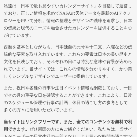
私達は「日本で最も見やすいカレンダーサイト」を目指して運営し
ており、正しい情報を求めてNASAの天体データを最新のAIテクノ
ロジーを用いて分析。情報の整理とデザインの洗練を追求し、日本
の伝統と現代のニーズを融合させたカレンダーを提供することを心
がけています。
西暦を基本としながらも、日本独自の元号や十二支、六曜などの伝
統的な要素を取り入れています。これらの要素は日本の長い歴史と
文化を反映しており、それぞれの日には特別な意味や背景が込めら
れています。当サイトでは、これらの情報を分かりやすく、かつ美
しくシンプルなデザインでユーザーに提供しています。
また、祝日や各種の行事や注目イベント情報も網羅しており、一目
でその月の重要な日を確認することができます。これにより、日常
のスケジュール管理や行事の計画、休日の過ごし方の参考として、
多くの方々に活用いただいています。
当サイトはリンクフリーです。また、全てのコンテンツを無料で利
用できます。
ぜひ周囲の方にもご紹介ください。私たちは、当サイ
トがユーザーの日常生活の一部となり、より豊かな時間を過ごすお