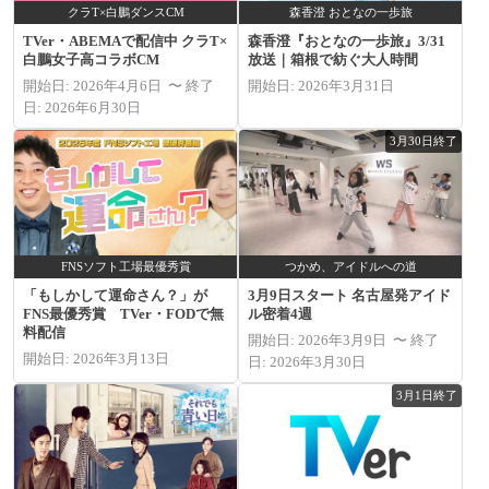
クラT×白鵬ダンスCM
森香澄 おとなの一歩旅
TVer・ABEMAで配信中 クラT×
森香澄『おとなの一歩旅』3/31
白鵬女子高コラボCM
放送｜箱根で紡ぐ大人時間
開始日: 2026年4月6日 〜 終了
開始日: 2026年3月31日
日: 2026年6月30日
3月30日終了
FNSソフト工場最優秀賞
つかめ、アイドルへの道
「もしかして運命さん？」が
3月9日スタート 名古屋発アイド
FNS最優秀賞 TVer・FODで無
ル密着4週
料配信
開始日: 2026年3月9日 〜 終了
開始日: 2026年3月13日
日: 2026年3月30日
3月1日終了