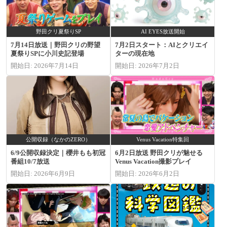
野田クリ夏祭りSP
AI EYES放送開始
7月14日放送｜野田クリの野望
7月2日スタート：AIとクリエイ
夏祭りSPに小川史記登場
ターの現在地
開始日: 2026年7月14日
開始日: 2026年7月2日
公開収録（なかのZERO）
Venus Vacation特集回
6/9公開収録決定｜櫻井もも初冠
6月2日放送 野田クリが魅せる
番組10/7放送
Venus Vacation撮影プレイ
開始日: 2026年6月9日
開始日: 2026年6月2日