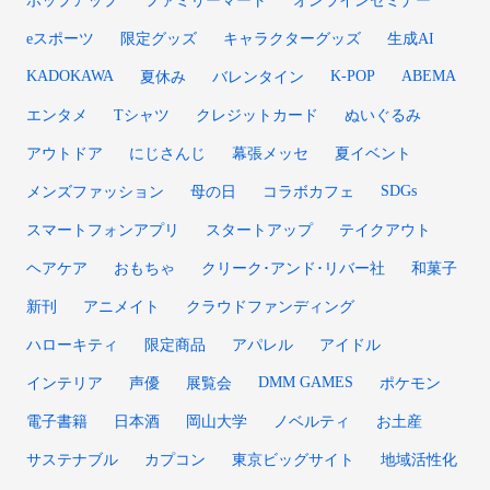
ポップアップ
ファミリーマート
オンラインセミナー
eスポーツ
限定グッズ
キャラクターグッズ
生成AI
KADOKAWA
K-POP
ABEMA
夏休み
バレンタイン
エンタメ
Tシャツ
クレジットカード
ぬいぐるみ
アウトドア
にじさんじ
幕張メッセ
夏イベント
SDGs
メンズファッション
母の日
コラボカフェ
スマートフォンアプリ
スタートアップ
テイクアウト
ヘアケア
おもちゃ
クリーク･アンド･リバー社
和菓子
新刊
アニメイト
クラウドファンディング
ハローキティ
限定商品
アパレル
アイドル
DMM GAMES
インテリア
声優
展覧会
ポケモン
電子書籍
日本酒
岡山大学
ノベルティ
お土産
サステナブル
カプコン
東京ビッグサイト
地域活性化