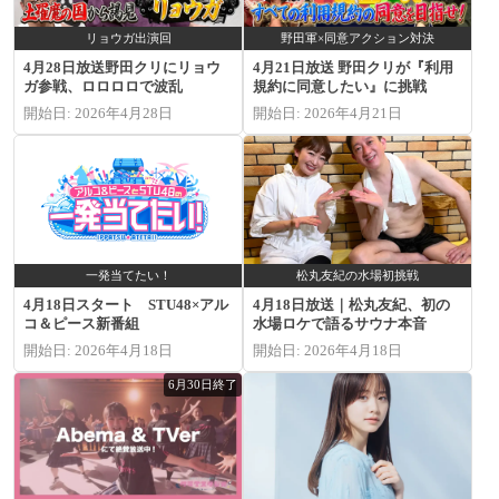
リョウガ出演回
野田軍×同意アクション対決
4月28日放送野田クリにリョウ
4月21日放送 野田クリが『利用
ガ参戦、ロロロロで波乱
規約に同意したい』に挑戦
開始日: 2026年4月28日
開始日: 2026年4月21日
一発当てたい！
松丸友紀の水場初挑戦
4月18日スタート STU48×アル
4月18日放送｜松丸友紀、初の
コ＆ピース新番組
水場ロケで語るサウナ本音
開始日: 2026年4月18日
開始日: 2026年4月18日
6月30日終了