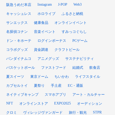
Instagram
J-POP
Web3
阪急うめだ本店
キャッシュレス
ホロライブ
ふるさと納税
サンエックス
健康食品
オンラインイベント
名探偵コナン
音楽イベント
すみっコぐらし
ドン・キホーテ
ログインボーナス
PCゲーム
コラボグッズ
資金調達
クラフトビール
バンダイナムコ
アニメグッズ
サステナビリティ
バスケットボール
ファストフード
結婚式
飲食店
夏スイーツ
東京ドーム
ちいかわ
ライフスタイル
カプセルトイ
夏祭り
手土産
EC・通販
ネイティブキャンプ
スマホアプリ
アート・カルチャー
NFT
EXPO2025
オンラインストア
オーディション
STPR
クロミ
ヴィレッジヴァンガード
旅行・観光