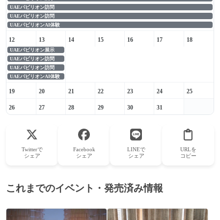
UAEパビリオン訪問
UAEパビリオン訪問
UAEパビリオンAI体験
12
13
14
15
16
17
18
UAEパビリオン展示
UAEパビリオン訪問
UAEパビリオン訪問
UAEパビリオンAI体験
19
20
21
22
23
24
25
26
27
28
29
30
31
Twitterで
Facebook
LINEで
URLを
シェア
シェア
シェア
コピー
これまでのイベント・発売済み情報