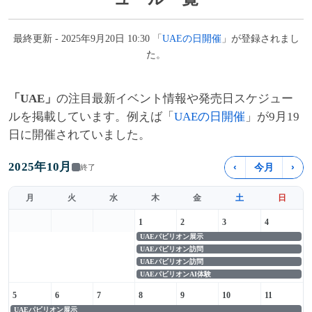
最終更新 - 2025年9月20日 10:30 「
UAEの日開催
」が登録されまし
た。
「UAE」
の注目最新イベント情報や発売日スケジュー
ルを掲載しています。例えば「
UAEの日開催
」が9月19
日に開催されていました。
2025年10月
‹
今月
›
終了
月
火
水
木
金
土
日
1
2
3
4
UAEパビリオン展示
UAEパビリオン訪問
UAEパビリオン訪問
UAEパビリオンAI体験
5
6
7
8
9
10
11
UAEパビリオン展示