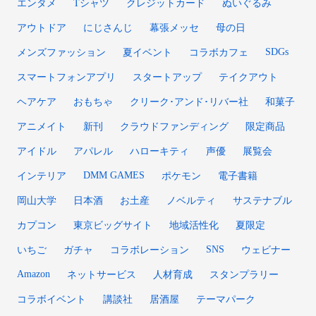
エンタメ
Tシャツ
クレジットカード
ぬいぐるみ
アウトドア
にじさんじ
幕張メッセ
母の日
SDGs
メンズファッション
夏イベント
コラボカフェ
スマートフォンアプリ
スタートアップ
テイクアウト
ヘアケア
おもちゃ
クリーク･アンド･リバー社
和菓子
アニメイト
新刊
クラウドファンディング
限定商品
アイドル
アパレル
ハローキティ
声優
展覧会
DMM GAMES
インテリア
ポケモン
電子書籍
岡山大学
日本酒
お土産
ノベルティ
サステナブル
カプコン
東京ビッグサイト
地域活性化
夏限定
SNS
いちご
ガチャ
コラボレーション
ウェビナー
Amazon
ネットサービス
人材育成
スタンプラリー
コラボイベント
講談社
居酒屋
テーマパーク