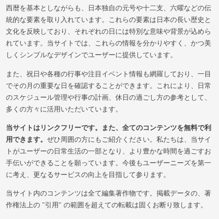
西暦を基本としながらも、日本独自の元号や十二支、六曜などの伝
統的な要素を取り入れています。これらの要素は日本の長い歴史と
文化を反映しており、それぞれの日には特別な意味や背景が込めら
れています。当サイトでは、これらの情報を分かりやすく、かつ美
しくシンプルなデザインでユーザーに提供しています。
また、祝日や各種の行事や注目イベント情報も網羅しており、一目
でその月の重要な日を確認することができます。これにより、日常
のスケジュール管理や行事の計画、休日の過ごし方の参考として、
多くの方々に活用いただいています。
当サイトはリンクフリーです。また、全てのコンテンツを無料で利
用できます。
ぜひ周囲の方にもご紹介ください。私たちは、当サイ
トがユーザーの日常生活の一部となり、より豊かな時間を過ごすお
手伝いができることを願っています。今後もユーザーニーズを第一
に考え、更なるサービスの向上を目指して参ります。
当サイト内のコンテンツは全て編集著作物です。掲載データの、著
作権法上の "引用" の範囲を超えての転載は固くお断り致します。