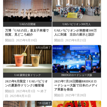
UAEの日開催
UAEパビリオン300万人
万博「UAEの日」皇太子来場で
UAEパビリオンが来館者300万
祝賀、見どころ紹介
人に到達 注目の展示と設計
開始日: 2025年9月19日
開始日: 2025年8月21日
8月31日終了
UAE夏限定新ドリンク
BRIDGEロードショー大阪
2025年8月限定！UAEパビリオ
2025年7月28日開催BRIDGEロ
ンの夏新作ドリンク2種登場
ードショー大阪で日本のメディ
ア革新を発信
開始日: 2025年8月1日 〜 終了
開始日: 2025年7月28日
日: 2025年8月31日
7月1日終了