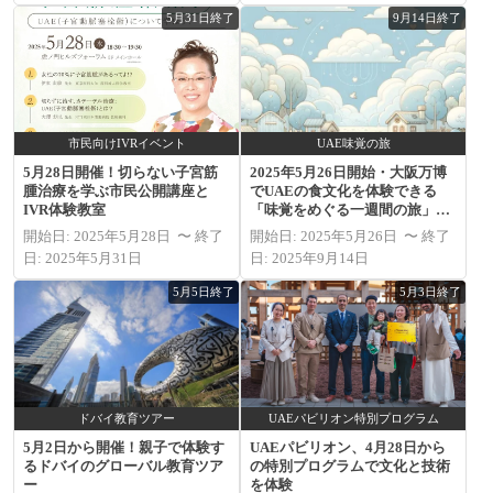
5月31日終了
9月14日終了
市民向けIVRイベント
UAE味覚の旅
5月28日開催！切らない子宮筋
2025年5月26日開始・大阪万博
腫治療を学ぶ市民公開講座と
でUAEの食文化を体験できる
IVR体験教室
「味覚をめぐる一週間の旅」開
催
開始日: 2025年5月28日 〜 終了
開始日: 2025年5月26日 〜 終了
日: 2025年5月31日
日: 2025年9月14日
5月5日終了
5月3日終了
ドバイ教育ツアー
UAEパビリオン特別プログラム
5月2日から開催！親子で体験す
UAEパビリオン、4月28日から
るドバイのグローバル教育ツア
の特別プログラムで文化と技術
ー
を体験