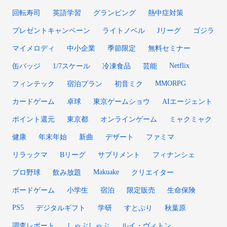
回転寿司
英語学習
グランピング
熱中症対策
プレゼントキャンペーン
ライトノベル
Jリーグ
ゴジラ
マイメロディ
中小企業
季節限定
無料セミナー
Netflix
缶バッジ
1/7スケール
冷凍食品
芸能
MMORPG
フィンテック
宿泊プラン
初音ミク
カードゲーム
卓球
東京ゲームショウ
AIエージェント
ポイント還元
東京都
オンラインゲーム
ミャクミャク
健康
年末年始
新曲
デザート
ファミマ
リラックマ
Bリーグ
サプリメント
フィナンシェ
Makuake
プロ野球
飲み放題
クリエイター
ボードゲーム
小学生
宿泊
限定販売
生命保険
PS5
デジタルギフト
学研
すとぷり
秋葉原
調査レポート
しゃぶしゃぶ
ルイ・ヴィトン