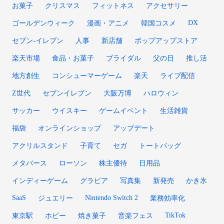
お菓子
クリスマス
フィットネス
アクセサリー
DX
ゴールデンウィーク
漫画・アニメ
韓国コスメ
セブン‐イレブン
人事
新店舗
ポップアップストア
楽天市場
食品・お菓子
ブライダル
父の日
推し活
地方創生
コンシューマーゲーム
楽天
ライブ配信
Z世代
セブンイレブン
大阪万博
ハロウィン
サッカー
ウイスキー
ゲームイベント
生活雑貨
福袋
オンラインショップ
アップデート
アクリルスタンド
子育て
セガ
トートバッグ
メタバース
ローソン
株主優待
日用品
インディーゲーム
グラビア
写真集
新発売
かき氷
SaaS
Nintendo Switch 2
ジュエリー
業務効率化
TikTok
東京駅
ホビー
焼き菓子
音楽フェス