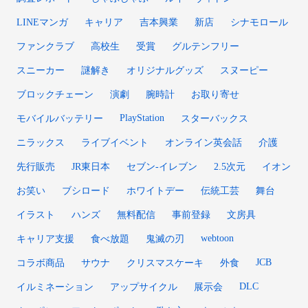
LINEマンガ
キャリア
吉本興業
新店
シナモロール
ファンクラブ
高校生
受賞
グルテンフリー
スニーカー
謎解き
オリジナルグッズ
スヌーピー
ブロックチェーン
演劇
腕時計
お取り寄せ
PlayStation
モバイルバッテリー
スターバックス
ニラックス
ライブイベント
オンライン英会話
介護
先行販売
JR東日本
セブン-イレブン
2.5次元
イオン
お笑い
ブシロード
ホワイトデー
伝統工芸
舞台
イラスト
ハンズ
無料配信
事前登録
文房具
webtoon
キャリア支援
食べ放題
鬼滅の刃
JCB
コラボ商品
サウナ
クリスマスケーキ
外食
DLC
イルミネーション
アップサイクル
展示会