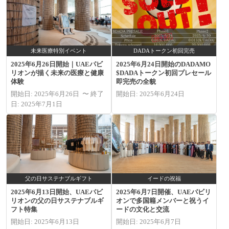
未来医療特別イベント
DADAトークン初回完売
2025年6月26日開始｜UAEパビ
2025年6月24日開始のDADAMO
リオンが描く未来の医療と健康
$DADAトークン初回プレセール
体験
即完売の全貌
開始日: 2025年6月26日 〜 終了
開始日: 2025年6月24日
日: 2025年7月1日
父の日サステナブルギフト
イードの祝福
2025年6月13日開始、UAEパビ
2025年6月7日開催、UAEパビリ
リオンの父の日サステナブルギ
オンで多国籍メンバーと祝うイ
フト特集
ードの文化と交流
開始日: 2025年6月13日
開始日: 2025年6月7日