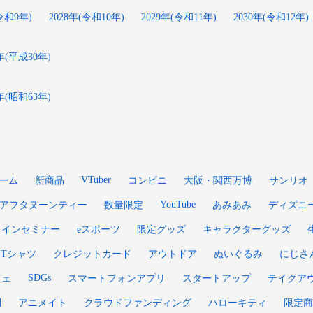
(令和9年)
2028年(令和10年)
2029年(令和11年)
2030年(令和12年)
8年(平成30年)
8年(昭和63年)
VTuber
ーム
新商品
コンビニ
大阪・関西万博
サンリオ
YouTube
アフタヌーンティー
数量限定
あみあみ
ディズニ
ラインセミナー
eスポーツ
限定グッズ
キャラクターグッズ
Tシャツ
クレジットカード
アウトドア
ぬいぐるみ
にじさ
SDGs
フェ
スマートフォンアプリ
スタートアップ
テイクア
刊
アニメイト
クラウドファンディング
ハローキティ
限定商