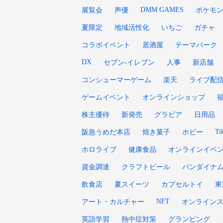
DMM GAMES
展覧会
声優
ポケモ
夏限定
地域活性化
いちご
ガチャ
コラボイベント
居酒屋
テーマパーク
DX
セブン‐イレブン
人事
新店舗
コンシューマーゲーム
楽天
ライブ配
ゲームイベント
オンラインショップ
株主優待
新発売
グラビア
日用品
Ti
阪急うめだ本店
焼き菓子
ホビー
ホロライブ
健康食品
オンラインイベ
資金調達
クラフトビール
バンダイナ
飲食店
夏スイーツ
カプセルトイ
東
NFT
アート・カルチャー
オンライン
英語学習
熱中症対策
グランピング