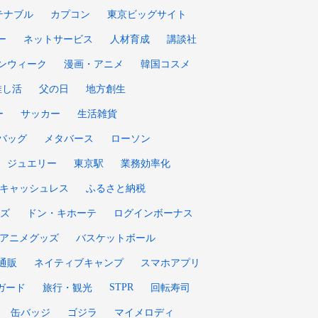
テナブル
カプコン
東京ビッグサイト
ー
ネットサービス
人材育成
講談社
ンウィーク
漫画・アニメ
韓国コスメ
推し活
父の日
地方創生
ー
サッカー
生活雑貨
バッグ
メタバース
ローソン
ジュエリー
東京駅
業務効率化
キャッシュレス
ふるさと納税
ズ
ドン・キホーテ
ログインボーナス
アニメグッズ
バスケットボール
通販
ネイティブキャンプ
スマホアプリ
STPR
ガード
旅行・観光
回転寿司
缶バッジ
ゴジラ
マイメロディ