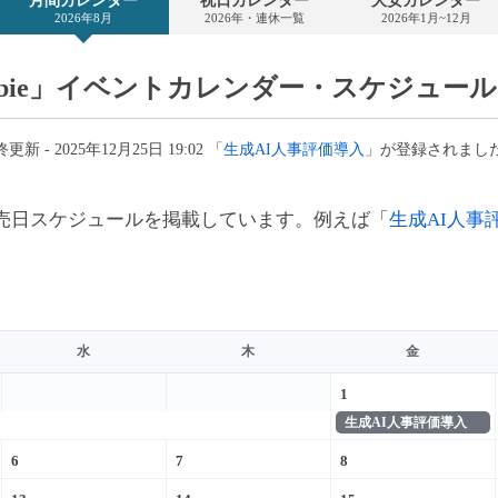
月間カレンダー
祝日カレンダー
大安カレンダー
カ
2026年8月
2026年・連休一覧
2026年1月~12月
レ
ン
ダ
ー
bie」イベントカレンダー・スケジュー
更新 - 2025年12月25日 19:02 「
生成AI人事評価導入
」が登録されまし
売日スケジュールを掲載しています。例えば「
生成AI人事
水
木
金
1
生成AI人事評価導入
6
7
8