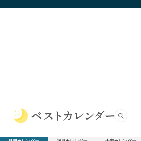
ベ
ス
ト