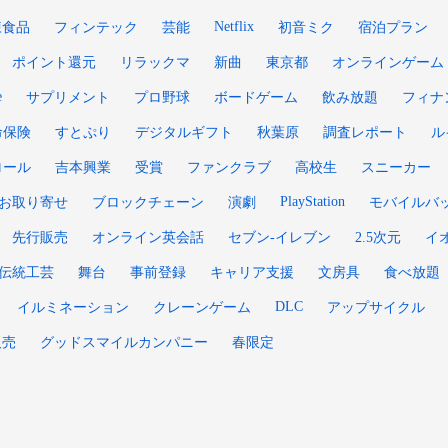
Netflix
凍食品
フィンテック
芸能
初音ミク
宿泊プラン
ポイント還元
リラックマ
新曲
東京都
オンラインゲーム
e
サプリメント
プロ野球
ボードゲーム
飲み放題
フィナ
命保険
すとぷり
デジタルギフト
秋葉原
調査レポート
ル
ロール
吉本興業
受賞
ファンクラブ
高校生
スニーカー
PlayStation
お取り寄せ
ブロックチェーン
演劇
モバイルバ
先行販売
オンライン英会話
セブン-イレブン
2.5次元
イ
伝統工芸
舞台
事前登録
キャリア支援
文房具
食べ放題
DLC
イルミネーション
クレーンゲーム
アップサイクル
販売
グッドスマイルカンパニー
春限定