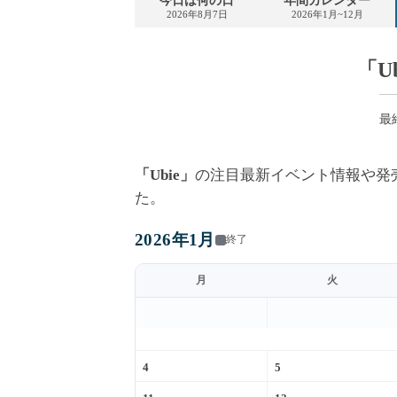
今日は何の日
年間カレンダー
2026年8月7日
2026年1月~12月
「U
最終
「Ubie」
の注目最新イベント情報や発
た。
2026年1月
終了
月
火
4
5