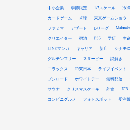
中小企業
季節限定
1/7スケール
冷
カードゲーム
卓球
東京ゲームショウ
Makuak
ファミマ
デザート
Bリーグ
PS5
クリエイター
宿泊
学研
生
LINEマンガ
キャリア
新店
シナモ
グルテンフリー
スヌーピー
謎解き
ニラックス
JR東日本
ライブイベント
ブシロード
ホワイトデー
無料配信
JCB
サウナ
クリスマスケーキ
外食
コンビニグルメ
フォトスポット
受注