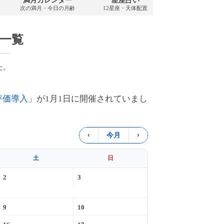
満月カレンダー
星座占い
PDFダウンロ
次の満月・今日の月齢
12星座・天体配置
2026年・無料
ル一覧
た。
評価導入
」が1月1日に開催されていまし
‹
今月
›
土
日
2
3
9
10