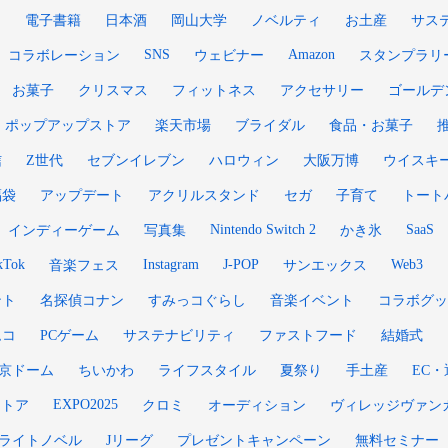
ン
電子書籍
日本酒
岡山大学
ノベルティ
お土産
サス
SNS
Amazon
コラボレーション
ウェビナー
スタンプラリ
お菓子
クリスマス
フィットネス
アクセサリー
ゴールデ
ポップアップストア
楽天市場
ブライダル
食品・お菓子
信
Z世代
セブンイレブン
ハロウィン
大阪万博
ウイスキ
福袋
アップデート
アクリルスタンド
セガ
子育て
トート
Nintendo Switch 2
SaaS
インディーゲーム
写真集
かき氷
kTok
Instagram
J-POP
Web3
音楽フェス
サンエックス
ント
名探偵コナン
すみっコぐらし
音楽イベント
コラボグッ
ムコ
PCゲーム
サステナビリティ
ファストフード
結婚式
京ドーム
ちいかわ
ライフスタイル
夏祭り
手土産
EC・
EXPO2025
ストア
クロミ
オーディション
ヴィレッジヴァン
ライトノベル
Jリーグ
プレゼントキャンペーン
無料セミナー