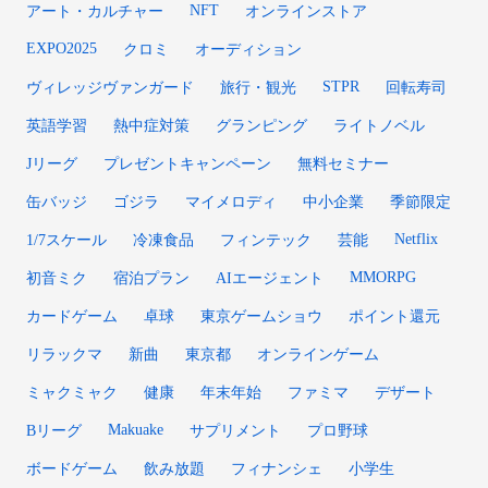
NFT
アート・カルチャー
オンラインストア
EXPO2025
クロミ
オーディション
STPR
ヴィレッジヴァンガード
旅行・観光
回転寿司
英語学習
熱中症対策
グランピング
ライトノベル
Jリーグ
プレゼントキャンペーン
無料セミナー
缶バッジ
ゴジラ
マイメロディ
中小企業
季節限定
Netflix
1/7スケール
冷凍食品
フィンテック
芸能
MMORPG
初音ミク
宿泊プラン
AIエージェント
カードゲーム
卓球
東京ゲームショウ
ポイント還元
リラックマ
新曲
東京都
オンラインゲーム
ミャクミャク
健康
年末年始
ファミマ
デザート
Makuake
Bリーグ
サプリメント
プロ野球
ボードゲーム
飲み放題
フィナンシェ
小学生