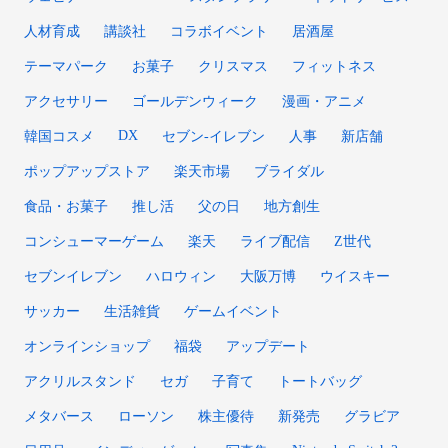
人材育成
講談社
コラボイベント
居酒屋
テーマパーク
お菓子
クリスマス
フィットネス
アクセサリー
ゴールデンウィーク
漫画・アニメ
DX
韓国コスメ
セブン‐イレブン
人事
新店舗
ポップアップストア
楽天市場
ブライダル
食品・お菓子
推し活
父の日
地方創生
コンシューマーゲーム
楽天
ライブ配信
Z世代
セブンイレブン
ハロウィン
大阪万博
ウイスキー
サッカー
生活雑貨
ゲームイベント
オンラインショップ
福袋
アップデート
アクリルスタンド
セガ
子育て
トートバッグ
メタバース
ローソン
株主優待
新発売
グラビア