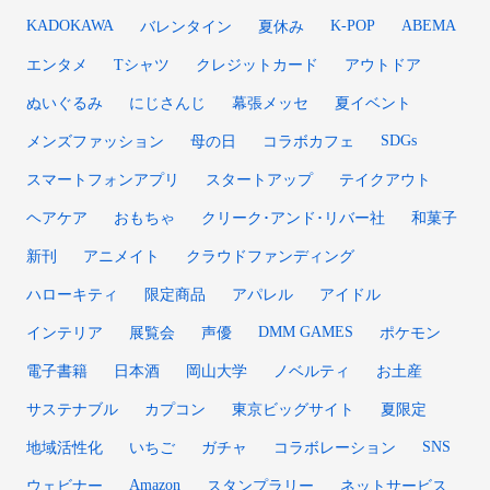
KADOKAWA
K-POP
ABEMA
バレンタイン
夏休み
エンタメ
Tシャツ
クレジットカード
アウトドア
ぬいぐるみ
にじさんじ
幕張メッセ
夏イベント
SDGs
メンズファッション
母の日
コラボカフェ
スマートフォンアプリ
スタートアップ
テイクアウト
ヘアケア
おもちゃ
クリーク･アンド･リバー社
和菓子
新刊
アニメイト
クラウドファンディング
ハローキティ
限定商品
アパレル
アイドル
DMM GAMES
インテリア
展覧会
声優
ポケモン
電子書籍
日本酒
岡山大学
ノベルティ
お土産
サステナブル
カプコン
東京ビッグサイト
夏限定
SNS
地域活性化
いちご
ガチャ
コラボレーション
Amazon
ウェビナー
スタンプラリー
ネットサービス