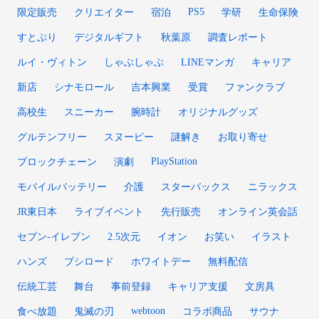
PS5
限定販売
クリエイター
宿泊
学研
生命保険
すとぷり
デジタルギフト
秋葉原
調査レポート
ルイ・ヴィトン
しゃぶしゃぶ
LINEマンガ
キャリア
新店
シナモロール
吉本興業
受賞
ファンクラブ
高校生
スニーカー
腕時計
オリジナルグッズ
グルテンフリー
スヌーピー
謎解き
お取り寄せ
PlayStation
ブロックチェーン
演劇
モバイルバッテリー
介護
スターバックス
ニラックス
JR東日本
ライブイベント
先行販売
オンライン英会話
セブン-イレブン
2.5次元
イオン
お笑い
イラスト
ハンズ
ブシロード
ホワイトデー
無料配信
伝統工芸
舞台
事前登録
キャリア支援
文房具
webtoon
食べ放題
鬼滅の刃
コラボ商品
サウナ