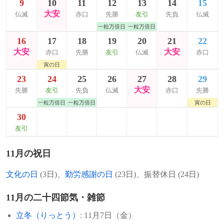
9
10
11
12
13
14
15
大安
仏滅
赤口
先勝
友引
先負
仏滅
一粒万倍日
一粒万倍日
16
17
18
19
20
21
22
大安
大安
赤口
先勝
友引
仏滅
赤口
寅の日
23
24
25
26
27
28
29
大安
先勝
友引
先負
仏滅
赤口
先勝
一粒万倍日
一粒万倍日
寅の日
30
友引
11月の祝日
文化の日
(3日)、
勤労感謝の日
(23日)、振替休日 (24日)
11月の二十四節気・雑節
立冬（りっとう）
: 11月7日（金）