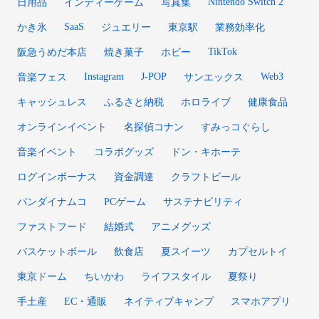
Nintendo Switch 2
日用品
インディーゲーム
写真集
SaaS
かき氷
ジュエリー
東京駅
業務効率化
TikTok
阪急うめだ本店
焼き菓子
ホビー
Instagram
J-POP
Web3
音楽フェス
サンエックス
キャッシュレス
ふるさと納税
ホロライブ
健康食品
オンラインイベント
名探偵コナン
すみっコぐらし
音楽イベント
コラボグッズ
ドン・キホーテ
ログインボーナス
資金調達
クラフトビール
バンダイナムコ
PCゲーム
サステナビリティ
ファストフード
結婚式
アニメグッズ
バスケットボール
飲食店
夏スイーツ
カプセルトイ
東京ドーム
ちいかわ
ライフスタイル
夏祭り
手土産
EC・通販
ネイティブキャンプ
スマホアプリ