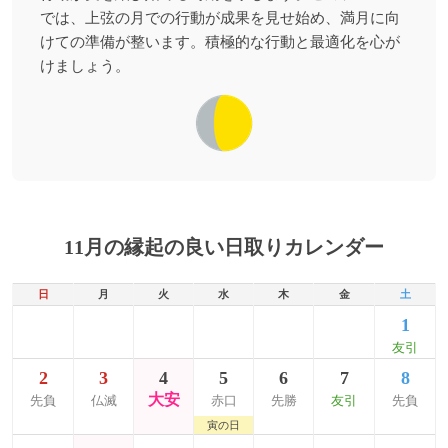
では、上弦の月での行動が成果を見せ始め、満月に向
けての準備が整います。積極的な行動と最適化を心が
けましょう。
11月の縁起の良い日取りカレンダー
日
月
火
水
木
金
土
1
友引
2
3
4
5
6
7
8
大安
先負
仏滅
赤口
先勝
友引
先負
寅の日