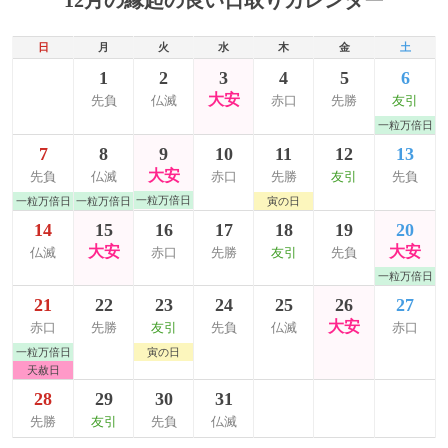
12月の縁起の良い日取りカレンダー
日
月
火
水
木
金
土
1
2
3
4
5
6
大安
先負
仏滅
赤口
先勝
友引
一粒万倍日
7
8
9
10
11
12
13
大安
先負
仏滅
赤口
先勝
友引
先負
一粒万倍日
一粒万倍日
一粒万倍日
寅の日
14
15
16
17
18
19
20
大安
大安
仏滅
赤口
先勝
友引
先負
一粒万倍日
21
22
23
24
25
26
27
大安
赤口
先勝
友引
先負
仏滅
赤口
一粒万倍日
寅の日
天赦日
28
29
30
31
先勝
友引
先負
仏滅