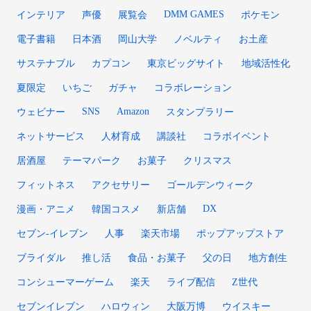
DMM GAMES
インテリア
声優
展覧会
ポケモン
電子書籍
日本酒
岡山大学
ノベルティ
お土産
サステナブル
カプコン
東京ビッグサイト
地域活性化
夏限定
いちご
ガチャ
コラボレーション
SNS
Amazon
ウェビナー
スタンプラリー
ネットサービス
人材育成
講談社
コラボイベント
居酒屋
テーマパーク
お菓子
クリスマス
フィットネス
アクセサリー
ゴールデンウィーク
DX
漫画・アニメ
韓国コスメ
新店舗
セブン‐イレブン
人事
楽天市場
ポップアップストア
ブライダル
推し活
食品・お菓子
父の日
地方創生
コンシューマーゲーム
楽天
ライブ配信
Z世代
セブンイレブン
ハロウィン
大阪万博
ウイスキー