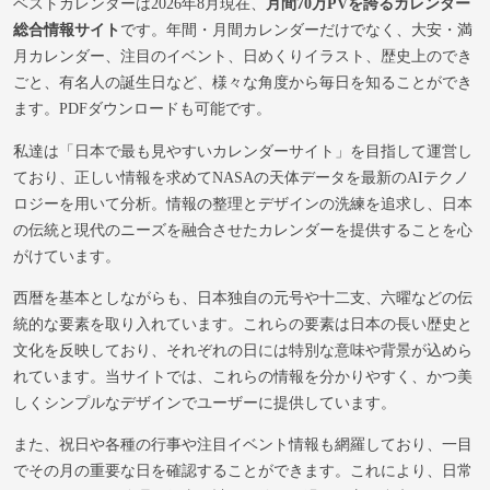
ベストカレンダーは2026年8月現在、
月間70万PVを誇るカレンダー
総合情報サイト
です。年間・月間カレンダーだけでなく、大安・満
月カレンダー、注目のイベント、日めくりイラスト、歴史上のでき
ごと、有名人の誕生日など、様々な角度から毎日を知ることができ
ます。PDFダウンロードも可能です。
私達は「日本で最も見やすいカレンダーサイト」を目指して運営し
ており、正しい情報を求めてNASAの天体データを最新のAIテクノ
ロジーを用いて分析。情報の整理とデザインの洗練を追求し、日本
の伝統と現代のニーズを融合させたカレンダーを提供することを心
がけています。
西暦を基本としながらも、日本独自の元号や十二支、六曜などの伝
統的な要素を取り入れています。これらの要素は日本の長い歴史と
文化を反映しており、それぞれの日には特別な意味や背景が込めら
れています。当サイトでは、これらの情報を分かりやすく、かつ美
しくシンプルなデザインでユーザーに提供しています。
また、祝日や各種の行事や注目イベント情報も網羅しており、一目
でその月の重要な日を確認することができます。これにより、日常