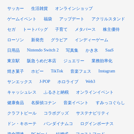
サッカー
生活雑貨
オンラインショップ
ゲームイベント
福袋
アップデート
アクリルスタンド
セガ
トートバッグ
子育て
メタバース
株主優待
ローソン
新発売
グラビア
インディーゲーム
Nintendo Switch 2
SaaS
日用品
写真集
かき氷
東京駅
阪急うめだ本店
ジュエリー
業務効率化
TikTok
Instagram
焼き菓子
ホビー
音楽フェス
J-POP
Web3
サンエックス
ホロライブ
キャッシュレス
ふるさと納税
オンラインイベント
健康食品
名探偵コナン
音楽イベント
すみっコぐらし
クラフトビール
コラボグッズ
サステナビリティ
ドン・キホーテ
バンダイナムコ
ログインボーナス