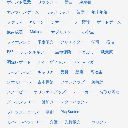
ポイント還元
リラックマ
新曲
東京都
オンラインゲーム
ミャクミャク
健康
年末年始
ファミマ
Bリーグ
デザート
プロ野球
ボードゲーム
Makuake
飲み放題
サプリメント
小学生
フィナンシェ
限定販売
クリエイター
学研
宿泊
PS5
デジタルギフト
生命保険
すとぷり
秋葉原
調査レポート
ルイ・ヴィトン
LINEマンガ
しゃぶしゃぶ
キャリア
受賞
新店
高校生
シナモロール
吉本興業
ファンクラブ
腕時計
スヌーピー
オリジナルグッズ
スニーカー
お取り寄せ
グルテンフリー
謎解き
スターバックス
PlayStation
ブロックチェーン
演劇
モバイルバッテリー
介護
先行販売
ニラックス