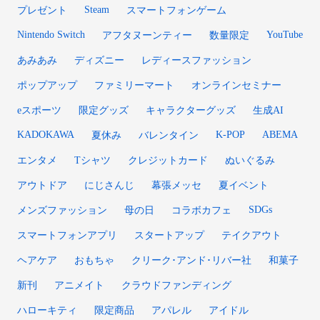
Steam
プレゼント
スマートフォンゲーム
Nintendo Switch
YouTube
アフタヌーンティー
数量限定
あみあみ
ディズニー
レディースファッション
ポップアップ
ファミリーマート
オンラインセミナー
eスポーツ
限定グッズ
キャラクターグッズ
生成AI
KADOKAWA
K-POP
ABEMA
夏休み
バレンタイン
エンタメ
Tシャツ
クレジットカード
ぬいぐるみ
アウトドア
にじさんじ
幕張メッセ
夏イベント
SDGs
メンズファッション
母の日
コラボカフェ
スマートフォンアプリ
スタートアップ
テイクアウト
ヘアケア
おもちゃ
クリーク･アンド･リバー社
和菓子
新刊
アニメイト
クラウドファンディング
ハローキティ
限定商品
アパレル
アイドル