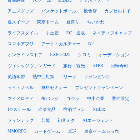
資金調達
PCゲーム
結婚式
ファストフード
アニメグッズ
バスケットボール
飲食店
カプセルトイ
夏スイーツ
東京ドーム
夏祭り
ちいかわ
ライフスタイル
手土産
EC・通販
ネイティブキャンプ
NFT
スマホアプリ
アート・カルチャー
EXPO2025
オンラインストア
クロミ
オーディション
STPR
ヴィレッジヴァンガード
旅行・観光
回転寿司
英語学習
熱中症対策
Jリーグ
グランピング
ライトノベル
無料セミナー
プレゼントキャンペーン
マイメロディ
缶バッジ
ゴジラ
中小企業
季節限定
Netflix
1/7スケール
冷凍食品
宿泊プラン
フィンテック
芸能
初音ミク
AIエージェント
MMORPG
カードゲーム
卓球
東京ゲームショウ