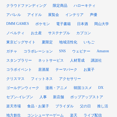
クラウドファンディング
限定商品
ハローキティ
アパレル
アイドル
展覧会
インテリア
声優
DMM GAMES
ポケモン
電子書籍
日本酒
岡山大学
ノベルティ
お土産
サステナブル
カプコン
東京ビッグサイト
夏限定
地域活性化
いちご
SNS
Amazon
ガチャ
コラボレーション
ウェビナー
スタンプラリー
ネットサービス
人材育成
講談社
コラボイベント
居酒屋
テーマパーク
お菓子
クリスマス
フィットネス
アクセサリー
DX
ゴールデンウィーク
漫画・アニメ
韓国コスメ
セブン‐イレブン
人事
新店舗
ポップアップストア
楽天市場
食品・お菓子
ブライダル
父の日
推し活
地方創生
コンシューマーゲーム
楽天
ライブ配信