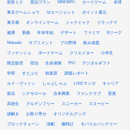
MMORPG
初音ミク
宿泊プラン
カードゲーム
卓球
東京ゲームショウ
AIエージェント
ポイント還元
東京都
オンラインゲーム
ミャクミャク
リラックマ
健康
新曲
年末年始
デザート
ファミマ
Bリーグ
Makuake
サプリメント
プロ野球
飲み放題
フィナンシェ
ボードゲーム
クリエイター
小学生
PS5
限定販売
宿泊
生命保険
デジタルギフト
学研
すとぷり
秋葉原
調査レポート
ルイ・ヴィトン
しゃぶしゃぶ
LINEマンガ
キャリア
新店
シナモロール
吉本興業
ファンクラブ
受賞
高校生
グルテンフリー
スニーカー
スヌーピー
謎解き
お取り寄せ
オリジナルグッズ
ブロックチェーン
演劇
腕時計
モバイルバッテリー