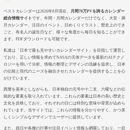
ベストカレンダーは2026年8月現在、
月間70万PVを誇るカレンダー
総合情報サイト
です。年間・月間カレンダーだけでなく、大安・満
月カレンダー、注目のイベント、日めくりイラスト、歴史上のでき
ごと、有名人の誕生日など、様々な角度から毎日を知ることができ
ます。PDFダウンロードも可能です。
私達は「日本で最も見やすいカレンダーサイト」を目指して運営し
ており、正しい情報を求めてNASAの天体データを最新のAIテクノ
ロジーを用いて分析。情報の整理とデザインの洗練を追求し、日本
の伝統と現代のニーズを融合させたカレンダーを提供することを心
がけています。
西暦を基本としながらも、日本独自の元号や十二支、六曜などの伝
統的な要素を取り入れています。これらの要素は日本の長い歴史と
文化を反映しており、それぞれの日には特別な意味や背景が込めら
れています。当サイトでは、これらの情報を分かりやすく、かつ美
しくシンプルなデザインでユーザーに提供しています。
また、祝日や各種の行事や注目イベント情報も網羅しており、一目