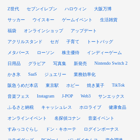
Z世代
セブンイレブン
ハロウィン
大阪万博
サッカー
ウイスキー
ゲームイベント
生活雑貨
福袋
オンラインショップ
アップデート
アクリルスタンド
セガ
子育て
トートバッグ
メタバース
ローソン
株主優待
インディーゲーム
Nintendo Switch 2
日用品
グラビア
写真集
新発売
SaaS
かき氷
ジュエリー
業務効率化
TikTok
阪急うめだ本店
東京駅
ホビー
焼き菓子
Instagram
J-POP
Web3
音楽フェス
サンエックス
ふるさと納税
キャッシュレス
ホロライブ
健康食品
オンラインイベント
名探偵コナン
音楽イベント
すみっコぐらし
ドン・キホーテ
ログインボーナス