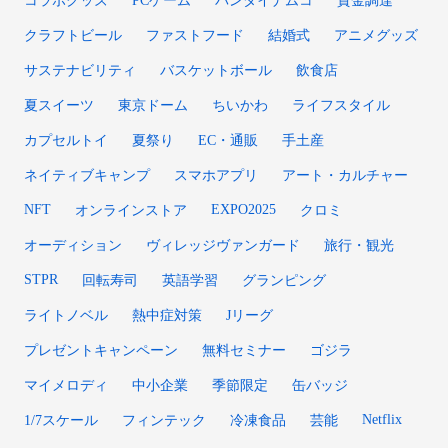
コラボグッズ
PCゲーム
バンダイナムコ
資金調達
クラフトビール
ファストフード
結婚式
アニメグッズ
サステナビリティ
バスケットボール
飲食店
夏スイーツ
東京ドーム
ちいかわ
ライフスタイル
カプセルトイ
夏祭り
EC・通販
手土産
ネイティブキャンプ
スマホアプリ
アート・カルチャー
NFT
EXPO2025
オンラインストア
クロミ
オーディション
ヴィレッジヴァンガード
旅行・観光
STPR
回転寿司
英語学習
グランピング
ライトノベル
熱中症対策
Jリーグ
プレゼントキャンペーン
無料セミナー
ゴジラ
マイメロディ
中小企業
季節限定
缶バッジ
Netflix
1/7スケール
フィンテック
冷凍食品
芸能