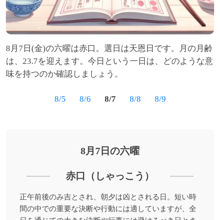
8月7日(金)の六曜は赤口。選日は天恩日です。月の月齢
は、23.7を迎えます。今日という一日は、どのような意
味を持つのか確認しましょう。
8/5
8/6
8/7
8/8
8/9
8月7日の六曜
赤口（しゃっこう）
正午前後のみ吉とされ、朝夕は凶とされる日。短い時
間の中での重要な決断や行動には適していますが、全