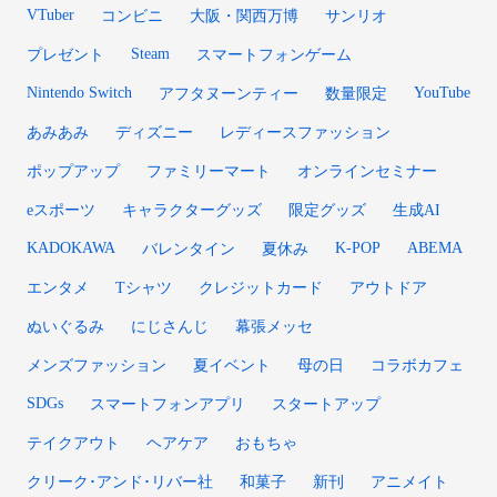
VTuber
コンビニ
大阪・関西万博
サンリオ
Steam
プレゼント
スマートフォンゲーム
Nintendo Switch
YouTube
アフタヌーンティー
数量限定
あみあみ
ディズニー
レディースファッション
ポップアップ
ファミリーマート
オンラインセミナー
eスポーツ
キャラクターグッズ
限定グッズ
生成AI
KADOKAWA
K-POP
ABEMA
バレンタイン
夏休み
エンタメ
Tシャツ
クレジットカード
アウトドア
ぬいぐるみ
にじさんじ
幕張メッセ
メンズファッション
夏イベント
母の日
コラボカフェ
SDGs
スマートフォンアプリ
スタートアップ
テイクアウト
ヘアケア
おもちゃ
クリーク･アンド･リバー社
和菓子
新刊
アニメイト