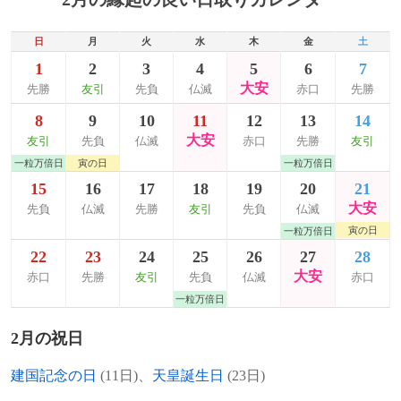
日
月
火
水
木
金
土
1
2
3
4
5
6
7
大安
先勝
友引
先負
仏滅
赤口
先勝
8
9
10
11
12
13
14
大安
友引
先負
仏滅
赤口
先勝
友引
一粒万倍日
寅の日
一粒万倍日
15
16
17
18
19
20
21
大安
先負
仏滅
先勝
友引
先負
仏滅
寅の日
一粒万倍日
22
23
24
25
26
27
28
大安
赤口
先勝
友引
先負
仏滅
赤口
一粒万倍日
2月の祝日
建国記念の日
(11日)、
天皇誕生日
(23日)