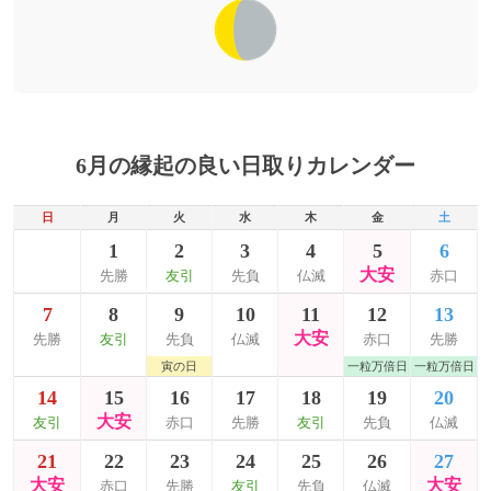
6月の縁起の良い日取りカレンダー
日
月
火
水
木
金
土
1
2
3
4
5
6
大安
先勝
友引
先負
仏滅
赤口
7
8
9
10
11
12
13
大安
先勝
友引
先負
仏滅
赤口
先勝
寅の日
一粒万倍日
一粒万倍日
14
15
16
17
18
19
20
大安
友引
赤口
先勝
友引
先負
仏滅
21
22
23
24
25
26
27
大安
大安
赤口
先勝
友引
先負
仏滅