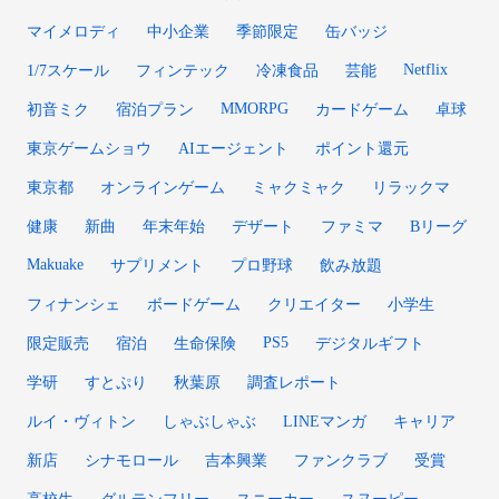
マイメロディ
中小企業
季節限定
缶バッジ
Netflix
1/7スケール
フィンテック
冷凍食品
芸能
MMORPG
初音ミク
宿泊プラン
カードゲーム
卓球
東京ゲームショウ
AIエージェント
ポイント還元
東京都
オンラインゲーム
ミャクミャク
リラックマ
健康
新曲
年末年始
デザート
ファミマ
Bリーグ
Makuake
サプリメント
プロ野球
飲み放題
フィナンシェ
ボードゲーム
クリエイター
小学生
PS5
限定販売
宿泊
生命保険
デジタルギフト
学研
すとぷり
秋葉原
調査レポート
ルイ・ヴィトン
しゃぶしゃぶ
LINEマンガ
キャリア
新店
シナモロール
吉本興業
ファンクラブ
受賞