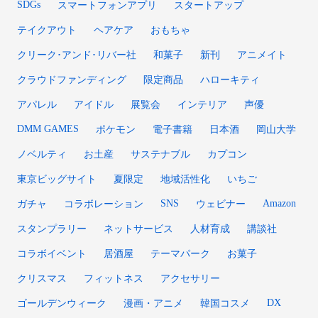
SDGs
スマートフォンアプリ
スタートアップ
テイクアウト
ヘアケア
おもちゃ
クリーク･アンド･リバー社
和菓子
新刊
アニメイト
クラウドファンディング
限定商品
ハローキティ
アパレル
アイドル
展覧会
インテリア
声優
DMM GAMES
ポケモン
電子書籍
日本酒
岡山大学
ノベルティ
お土産
サステナブル
カプコン
東京ビッグサイト
夏限定
地域活性化
いちご
SNS
Amazon
ガチャ
コラボレーション
ウェビナー
スタンプラリー
ネットサービス
人材育成
講談社
コラボイベント
居酒屋
テーマパーク
お菓子
クリスマス
フィットネス
アクセサリー
DX
ゴールデンウィーク
漫画・アニメ
韓国コスメ