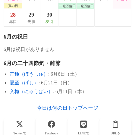
寅の日
一粒万倍日
一粒万倍日
28
29
30
赤口
先勝
友引
6月の祝日
6月は祝日がありません
6月の二十四節気・雑節
芒種（ぼうしゅ）
: 6月6日（土）
夏至（げし）
: 6月21日（日）
入梅（にゅうばい）
: 6月11日（木）
今日は何の日トップページ
Twitterで
Facebook
LINEで
URLを