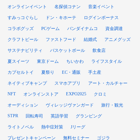
オンラインイベント
名探偵コナン
音楽イベント
すみっコぐらし
ドン・キホーテ
ログインボーナス
コラボグッズ
PCゲーム
バンダイナムコ
資金調達
クラフトビール
ファストフード
結婚式
アニメグッズ
サステナビリティ
バスケットボール
飲食店
夏スイーツ
東京ドーム
ちいかわ
ライフスタイル
カプセルトイ
夏祭り
EC・通販
手土産
ネイティブキャンプ
スマホアプリ
アート・カルチャー
NFT
EXPO2025
オンラインストア
クロミ
オーディション
ヴィレッジヴァンガード
旅行・観光
STPR
回転寿司
英語学習
グランピング
ライトノベル
熱中症対策
Jリーグ
プレゼントキャンペーン
無料セミナー
ゴジラ