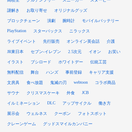
高校生
グルテンフリー
スニーカー
スヌーピー
謎解き
お取り寄せ
オリジナルグッズ
ブロックチェーン
演劇
腕時計
モバイルバッテリー
PlayStation
スターバックス
ニラックス
ライブイベント
先行販売
オンライン英会話
介護
JR東日本
セブン-イレブン
2.5次元
イオン
お笑い
イラスト
ブシロード
ホワイトデー
伝統工芸
無料配信
舞台
ハンズ
事前登録
キャリア支援
webtoon
文房具
食べ放題
鬼滅の刃
コラボ商品
JCB
サウナ
クリスマスケーキ
外食
DLC
イルミネーション
アップサイクル
働き方
展示会
ウェルネス
クーポン
フォトスポット
クレーンゲーム
グッドスマイルカンパニー