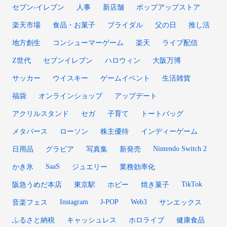
セブン‐イレブン
人事
新店舗
ポップアップストア
楽天市場
食品・お菓子
ブライダル
父の日
推し活
地方創生
コンシューマーゲーム
楽天
ライブ配信
Z世代
セブンイレブン
ハロウィン
大阪万博
サッカー
ウイスキー
ゲームイベント
生活雑貨
福袋
オンラインショップ
アップデート
アクリルスタンド
セガ
子育て
トートバッグ
メタバース
ローソン
株主優待
インディーゲーム
Nintendo Switch 2
日用品
グラビア
写真集
新発売
SaaS
かき氷
ジュエリー
業務効率化
TikTok
阪急うめだ本店
東京駅
ホビー
焼き菓子
Instagram
J-POP
Web3
音楽フェス
サンエックス
ふるさと納税
キャッシュレス
ホロライブ
健康食品