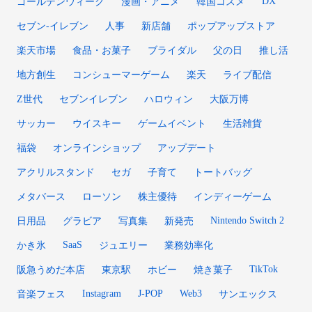
DX
ゴールデンウィーク
漫画・アニメ
韓国コスメ
セブン‐イレブン
人事
新店舗
ポップアップストア
楽天市場
食品・お菓子
ブライダル
父の日
推し活
地方創生
コンシューマーゲーム
楽天
ライブ配信
Z世代
セブンイレブン
ハロウィン
大阪万博
サッカー
ウイスキー
ゲームイベント
生活雑貨
福袋
オンラインショップ
アップデート
アクリルスタンド
セガ
子育て
トートバッグ
メタバース
ローソン
株主優待
インディーゲーム
Nintendo Switch 2
日用品
グラビア
写真集
新発売
SaaS
かき氷
ジュエリー
業務効率化
TikTok
阪急うめだ本店
東京駅
ホビー
焼き菓子
Instagram
J-POP
Web3
音楽フェス
サンエックス