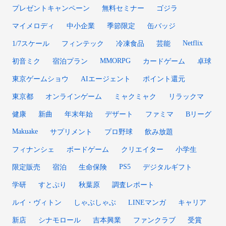
プレゼントキャンペーン
無料セミナー
ゴジラ
マイメロディ
中小企業
季節限定
缶バッジ
Netflix
1/7スケール
フィンテック
冷凍食品
芸能
MMORPG
初音ミク
宿泊プラン
カードゲーム
卓球
東京ゲームショウ
AIエージェント
ポイント還元
東京都
オンラインゲーム
ミャクミャク
リラックマ
健康
新曲
年末年始
デザート
ファミマ
Bリーグ
Makuake
サプリメント
プロ野球
飲み放題
フィナンシェ
ボードゲーム
クリエイター
小学生
PS5
限定販売
宿泊
生命保険
デジタルギフト
学研
すとぷり
秋葉原
調査レポート
ルイ・ヴィトン
しゃぶしゃぶ
LINEマンガ
キャリア
新店
シナモロール
吉本興業
ファンクラブ
受賞