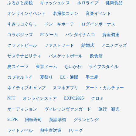
ふるさと納税
キャッシュレス
ホロライブ
健康食品
オンラインイベント
名探偵コナン
音楽イベント
すみっコぐらし
ドン・キホーテ
ログインボーナス
コラボグッズ
PCゲーム
バンダイナムコ
資金調達
クラフトビール
ファストフード
結婚式
アニメグッズ
サステナビリティ
バスケットボール
飲食店
夏スイーツ
東京ドーム
ちいかわ
ライフスタイル
カプセルトイ
夏祭り
EC・通販
手土産
ネイティブキャンプ
スマホアプリ
アート・カルチャー
NFT
EXPO2025
オンラインストア
クロミ
オーディション
ヴィレッジヴァンガード
旅行・観光
STPR
回転寿司
英語学習
グランピング
ライトノベル
熱中症対策
Jリーグ