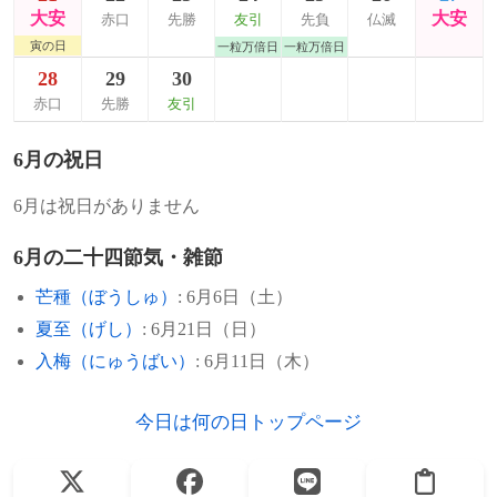
大安
大安
赤口
先勝
友引
先負
仏滅
寅の日
一粒万倍日
一粒万倍日
28
29
30
赤口
先勝
友引
6月の祝日
6月は祝日がありません
6月の二十四節気・雑節
芒種（ぼうしゅ）
: 6月6日（土）
夏至（げし）
: 6月21日（日）
入梅（にゅうばい）
: 6月11日（木）
今日は何の日トップページ