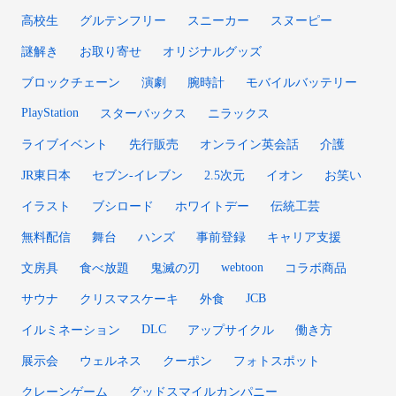
高校生
グルテンフリー
スニーカー
スヌーピー
謎解き
お取り寄せ
オリジナルグッズ
ブロックチェーン
演劇
腕時計
モバイルバッテリー
PlayStation
スターバックス
ニラックス
ライブイベント
先行販売
オンライン英会話
介護
JR東日本
セブン-イレブン
2.5次元
イオン
お笑い
イラスト
ブシロード
ホワイトデー
伝統工芸
無料配信
舞台
ハンズ
事前登録
キャリア支援
webtoon
文房具
食べ放題
鬼滅の刃
コラボ商品
JCB
サウナ
クリスマスケーキ
外食
DLC
イルミネーション
アップサイクル
働き方
展示会
ウェルネス
クーポン
フォトスポット
クレーンゲーム
グッドスマイルカンパニー