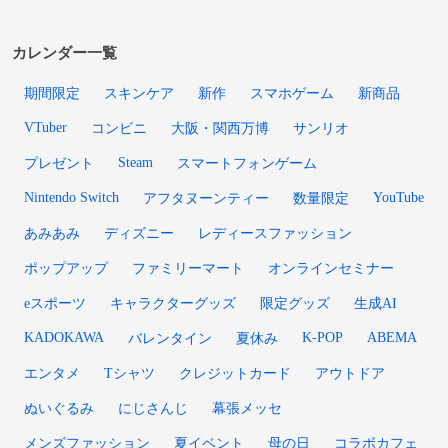
カレンダー一覧
期間限定
スキンケア
新作
スマホゲーム
新商品
VTuber
コンビニ
大阪・関西万博
サンリオ
Steam
プレゼント
スマートフォンゲーム
Nintendo Switch
YouTube
アフタヌーンティー
数量限定
あみあみ
ディズニー
レディースファッション
ポップアップ
ファミリーマート
オンラインセミナー
eスポーツ
キャラクターグッズ
限定グッズ
生成AI
KADOKAWA
K-POP
ABEMA
バレンタイン
夏休み
エンタメ
Tシャツ
クレジットカード
アウトドア
ぬいぐるみ
にじさんじ
幕張メッセ
メンズファッション
夏イベント
母の日
コラボカフェ