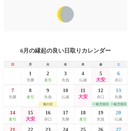
6月の縁起の良い日取りカレンダー
日
月
火
水
木
金
土
1
2
3
4
5
6
大安
先勝
友引
先負
仏滅
赤口
7
8
9
10
11
12
13
大安
先勝
友引
先負
仏滅
赤口
先勝
寅の日
一粒万倍日
一粒万倍日
14
15
16
17
18
19
20
大安
友引
赤口
先勝
友引
先負
仏滅
21
22
23
24
25
26
27