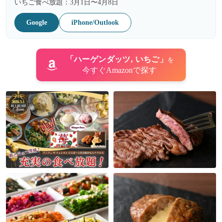
いちご食べ放題：3月1日〜4月8日
Google
iPhone/Outlook
「ハーゲンダッツ, いちご」
を
今すぐAmazonで探す