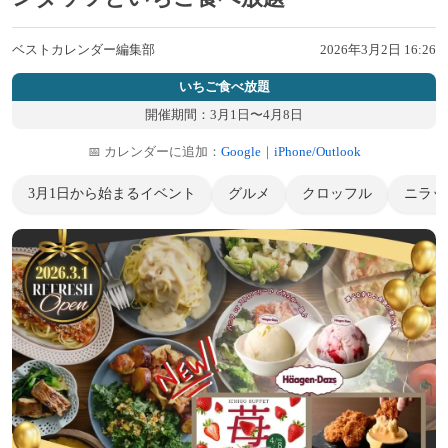
ベストカレンダー編集部
2026年3月2日 16:26
いちご食べ放題
開催期間：3月1日〜4月8日
📅 カレンダーに追加：
Google
｜
iPhone/Outlook
3月1日から始まるイベント
グルメ
クロッフル
ニラッ