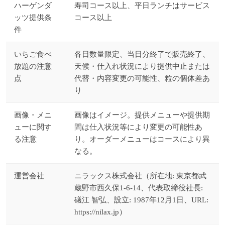
ハーゲンダ
寿司コース以上、平日ランチはサービス
ッツ提供条
コース以上
件
いちご食べ
各日数量限定、当日分終了で販売終了、
放題の注意
天候・仕入れ状況により提供中止または
点
代替・内容変更の可能性、粒の個体差あ
り
画像・メニ
画像はイメージ。提供メニューや提供期
ューに関す
間は仕入状況等により変更の可能性あ
る注意
り。オーダーメニューはコースにより異
なる。
運営会社
ニラックス株式会社（所在地: 東京都武
蔵野市西久保1-6-14、代表取締役社長:
礒江 智弘、設立: 1987年12月1日、URL:
https://nilax.jp）