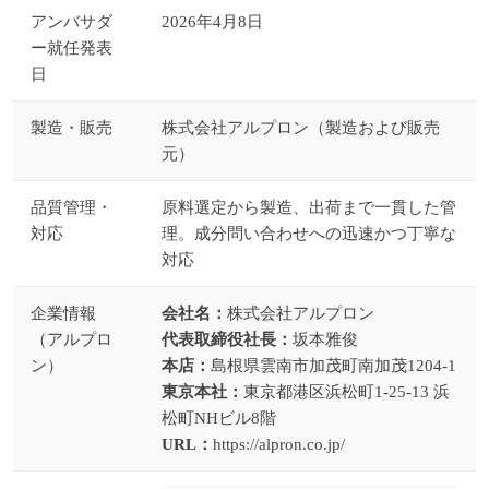
アンバサダ
2026年4月8日
ー就任発表
日
製造・販売
株式会社アルプロン（製造および販売
元）
品質管理・
原料選定から製造、出荷まで一貫した管
対応
理。成分問い合わせへの迅速かつ丁寧な
対応
企業情報
会社名：
株式会社アルプロン
（アルプロ
代表取締役社長：
坂本雅俊
ン）
本店：
島根県雲南市加茂町南加茂1204-1
東京本社：
東京都港区浜松町1-25-13 浜
松町NHビル8階
URL：
https://alpron.co.jp/