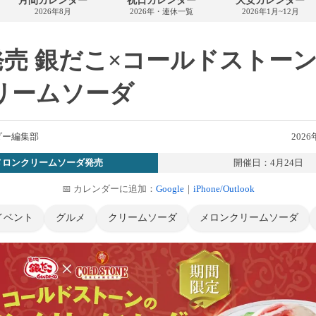
月間カレンダー
祝日カレンダー
大安カレンダー
カ
2026年8月
2026年・連休一覧
2026年1月~12月
レ
ン
ダ
ー
4発売 銀だこ×コールドストーン
リームソーダ
ダー編集部
2026
メロンクリームソーダ発売
開催日：4月24日
📅 カレンダーに追加：
Google
｜
iPhone/Outlook
イベント
グルメ
クリームソーダ
メロンクリームソーダ