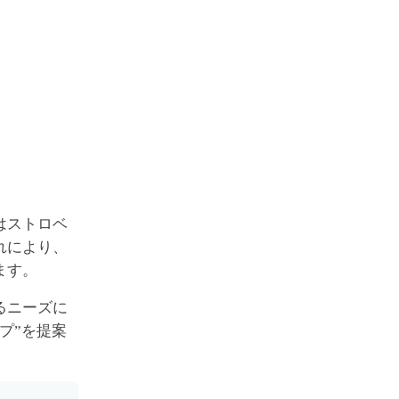
はストロベ
れにより、
ます。
るニーズに
プ”を提案