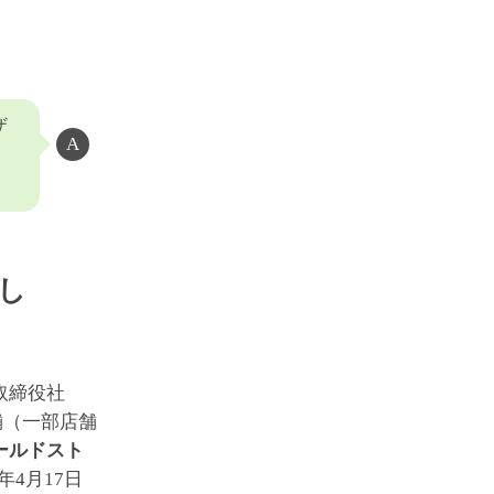
ザ
し
取締役社
舗（一部店舗
ールドスト
年4月17日