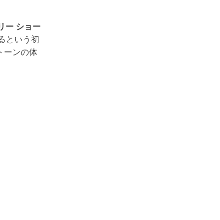
リー ショー
るという初
トーンの体