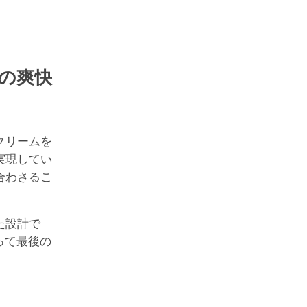
の爽快
クリームを
実現してい
合わさるこ
た設計で
って最後の