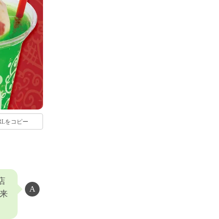
RLをコピー
店
来