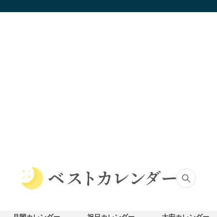
ベ
ス
ト