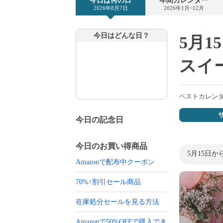
今日は何の日
年間カレンダー
2026年8月7日
2026年1月~12月
今日はどんな日？
5月
スイ
ベストカレン
今日の記念日
今日のお買い得商品
5月15日
Amazonで配布中クーポン
70%↑割引セール商品
在庫処分セールを見る方法
Amazonで50%OFFで購入でき