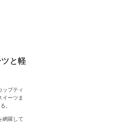
ーツと軽
カップティ
スイーツま
いる。
を網羅して