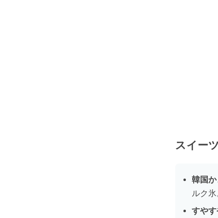
スイー
韓国か
ルク氷
すやす