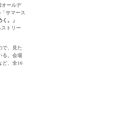
階オールデ
の「サマース
めく。」
ペストリー
ので、見た
いる。会場
ど、全16