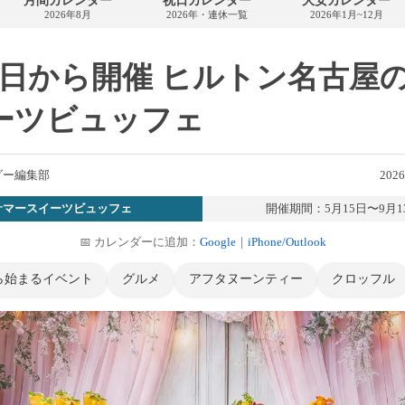
月間カレンダー
祝日カレンダー
大安カレンダー
カ
2026年8月
2026年・連休一覧
2026年1月~12月
レ
ン
ダ
ー
15日から開催 ヒルトン名古屋
ーツビュッフェ
ダー編集部
202
サマースイーツビュッフェ
開催期間：5月15日〜9月1
📅 カレンダーに追加：
Google
｜
iPhone/Outlook
から始まるイベント
グルメ
アフタヌーンティー
クロッフル