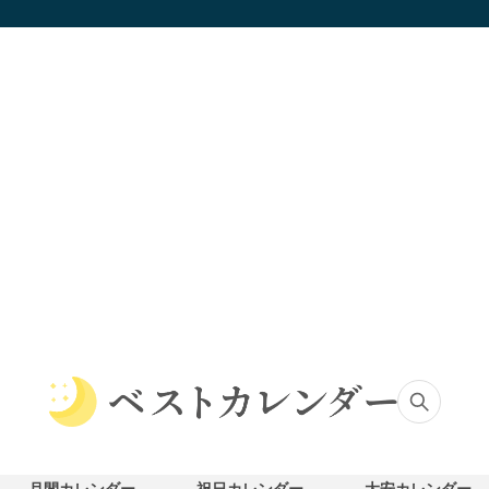
ベ
ス
ト