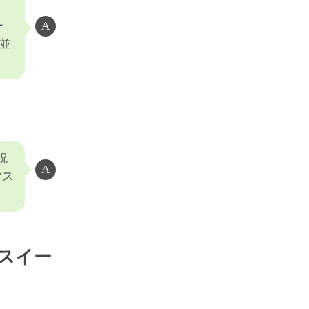
ー
並
祝
マス
スイー